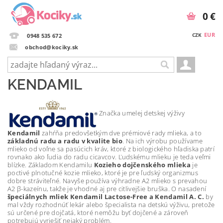
0 €
EUR
CZK
0948 535 672
obchod@kociky.sk
KENDAMIL
Značka umelej detskej výživy
Kendamil
zahŕňa predovšetkým dve prémiové rady mlieka, a to
základnú radu a radu v kvalite bio
. Na ich výrobu používame
mlieko od voľne sa pasúcich kráv, ktoré z biologického hľadiska patrí
rovnako ako ľudia do radu cicavcov. Ľudskému mlieku je teda veľmi
blízke. Základom Kendamilu
Kozieho dojčenského mlieka
je
poctivé plnotučné kozie mlieko, ktoré je pre ľudský organizmus
dobre stráviteľné. Navyše používa výhradne A2 mlieko s prevahou
A2 β-kazeínu, takže je vhodné aj pre citlivejšie bruška. O nasadení
špeciálnych mliek Kendamil Lactose-Free a Kendamil A. C.
by
mal vždy rozhodnúť lekár alebo špecialista na detskú výživu, pretože
sú určené pre dojčatá, ktoré nemôžu byť dojčené a zároveň
potrebujú vyriešiť nejaký problém.