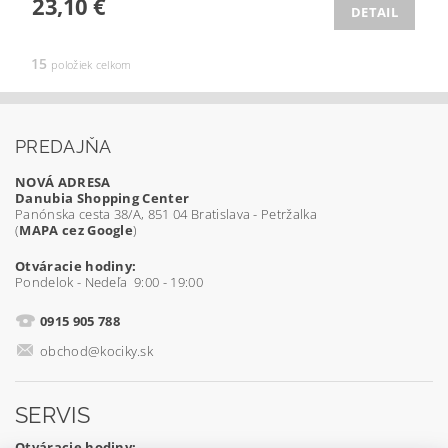
23,10 €
DETAIL
15
položiek celkom
PREDAJŇA
NOVÁ ADRESA
Danubia Shopping Center
Panónska cesta 38/A, 851 04 Bratislava - Petržalka
(
MAPA cez Google
)
Otváracie hodiny:
Pondelok - Nedeľa 9:00 - 19:00
0915 905 788
obchod@kociky.sk
SERVIS
Otváracie hodiny: