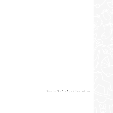
1
1
1
Stránka
z
-
položiek celkom