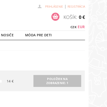
|
PRIHLÁSENIE
REGISTRÁCIA
KOŠÍK:
0 €
EUR
CZK
 NOSIČE
MÓDA PRE DETI
NAŠE SLUŽBY
O NÁKUPE
POLOŽIEK NA
14
€
ZOBRAZENIE:
1