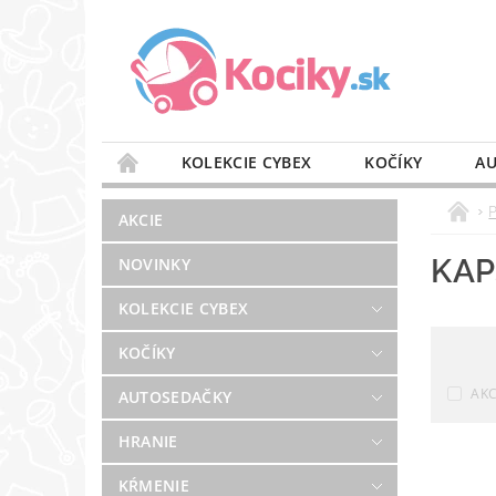
KOLEKCIE CYBEX
KOČÍKY
AU
STAROSTLIVOSŤ O VZDUCH
VÝBAVA DO 
AKCIE
BLOG
PREDAJŇA
KONTAKT
KAP
NOVINKY
KOLEKCIE CYBEX
KOČÍKY
AKC
AUTOSEDAČKY
HRANIE
KŔMENIE