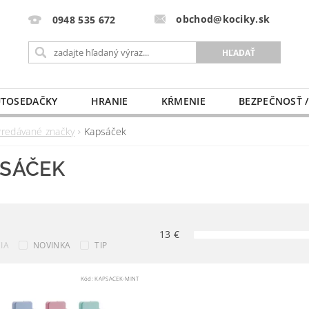
obchod@kociky.sk
0948 535 672
TOSEDAČKY
HRANIE
KŔMENIE
BEZPEČNOSŤ /
PÔRODNICE
MLIEKO A VÝŽIVA
PRE MAMIČKU
Predávané značky
Kapsáček
SÁČEK
13
€
IA
NOVINKA
TIP
Kód:
KAPSACEK-MINT