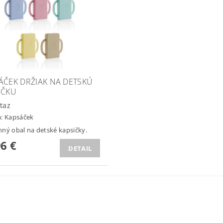
ÁČEK DRŽIAK NA DETSKÚ
IČKU
taz
a:
Kapsáček
ný obal na detské kapsičky.
96 €
DETAIL