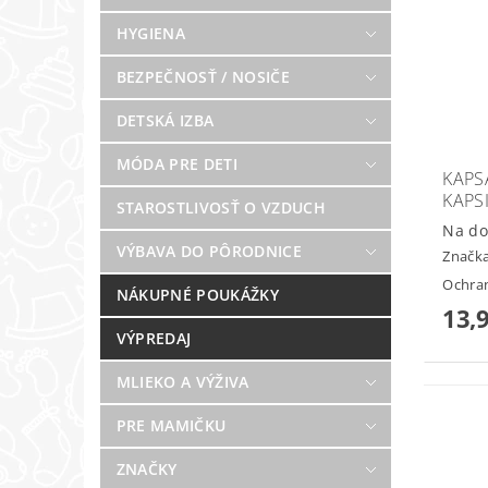
HYGIENA
BEZPEČNOSŤ / NOSIČE
DETSKÁ IZBA
MÓDA PRE DETI
KAPS
KAPS
STAROSTLIVOSŤ O VZDUCH
Na do
VÝBAVA DO PÔRODNICE
Značk
Ochran
NÁKUPNÉ POUKÁŽKY
13,
VÝPREDAJ
MLIEKO A VÝŽIVA
PRE MAMIČKU
ZNAČKY