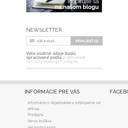
NEWSLETTER
Vaše osobné údaje budú
spracované podľa
podmienok
ochrany osobných údajov
.
INFORMÁCIE PRE VÁS
FACEB
Informácie o objednávke a odstúpenie od
zmluvy
Predajňa
Servis kočíkov
Vernostná karta