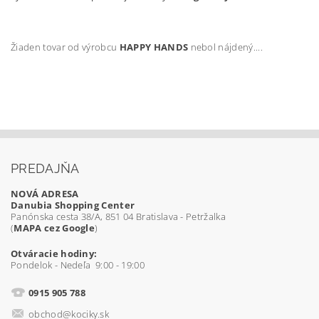
Žiaden tovar od výrobcu
HAPPY HANDS
nebol nájdený....
PREDAJŇA
NOVÁ ADRESA
Danubia Shopping Center
Panónska cesta 38/A, 851 04 Bratislava - Petržalka
(
MAPA cez Google
)
Otváracie hodiny:
Pondelok - Nedeľa 9:00 - 19:00
0915 905 788
obchod@kociky.sk