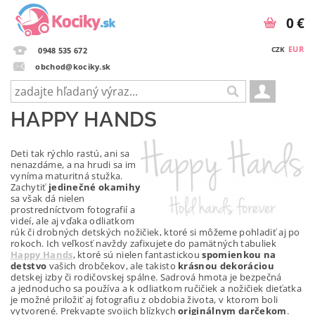
0 €
EUR
CZK
0948 535 672
obchod@kociky.sk
HAPPY HANDS
Deti tak rýchlo rastú, ani sa
nenazdáme, a na hrudi sa im
vyníma maturitná stužka.
Zachytiť
jedinečné okamihy
sa však dá nielen
prostredníctvom fotografií a
videí, ale aj vďaka odliatkom
rúk či drobných detských nožičiek, ktoré si môžeme pohladiť aj po
rokoch. Ich veľkosť navždy zafixujete do pamätných tabuliek
Happy Hands
, ktoré sú nielen fantastickou
spomienkou na
detstvo
vašich drobčekov, ale takisto
krásnou dekoráciou
detskej izby či rodičovskej spálne. Sadrová hmota je bezpečná
a jednoducho sa používa a k odliatkom ručičiek a nožičiek dieťatka
je možné priložiť aj fotografiu z obdobia života, v ktorom boli
vytvorené. Prekvapte svojich blízkych
originálnym darčekom
.