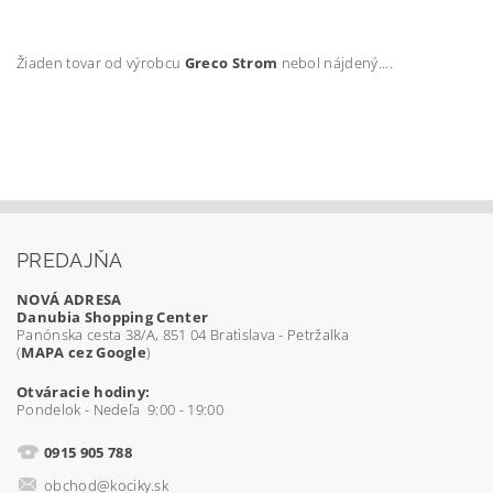
Žiaden tovar od výrobcu
Greco Strom
nebol nájdený....
PREDAJŇA
NOVÁ ADRESA
Danubia Shopping Center
Panónska cesta 38/A, 851 04 Bratislava - Petržalka
(
MAPA cez Google
)
Otváracie hodiny:
Pondelok - Nedeľa 9:00 - 19:00
0915 905 788
obchod@kociky.sk