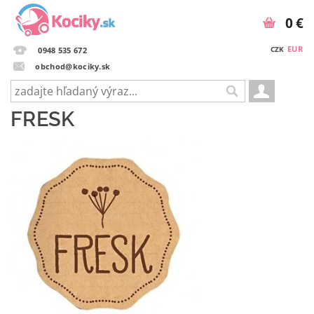
0 €
EUR
CZK
0948 535 672
obchod@kociky.sk
FRESK