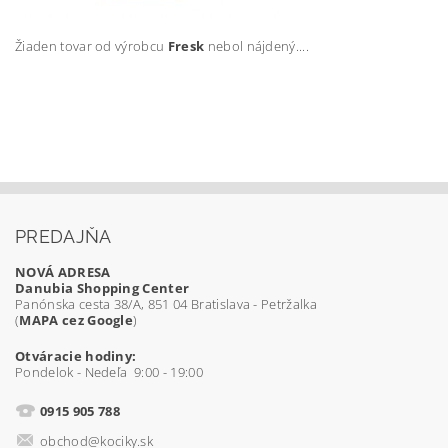
Žiaden tovar od výrobcu
Fresk
nebol nájdený....
PREDAJŇA
NOVÁ ADRESA
Danubia Shopping Center
Panónska cesta 38/A, 851 04 Bratislava - Petržalka
(
MAPA cez Google
)
Otváracie hodiny:
Pondelok - Nedeľa 9:00 - 19:00
0915 905 788
obchod@kociky.sk