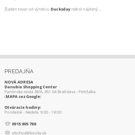
Žiaden tovar od výrobcu
Ducksday
nebol nájdený....
PREDAJŇA
NOVÁ ADRESA
Danubia Shopping Center
Panónska cesta 38/A, 851 04 Bratislava - Petržalka
(
MAPA cez Google
)
Otváracie hodiny:
Pondelok - Nedeľa 9:00 - 19:00
0915 905 788
obchod@kociky.sk