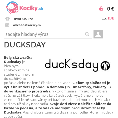
0 €
EUR
CZK
0948 535 672
obchod@kociky.sk
DUCKSDAY
Belgická značka
Ducksday
je
ideálnym
spoločníkom na
studené zimné dni,
do daždivého
počasia alebo na letné čľapkanie pri vode.
Cieľom spoločnosti je
vytiahnuť deti z pohodlia domova (TV, smartfóny, tablety...)
do vonkajšieho prostredia
, v ktorom sme aj my ako deti zbierali
väčšinu zážitkov. Skákanie v kalužiach vody, vytváranie anjelov
v snehu či letné radovánky pri bazéne alebo pri mori nech vás ako
rodičov už nikdy neodradia.
Svoje deti viete náležite obliecť do
každého počasia, a to vďaka módnym produktom značky
Ducksday
. Vaši drobci si zamilujú dizajn a pohodlie, ktoré im odevy
zabezpečia.