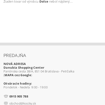
Žiaden tovar od výrobcu
Dolce
nebol nájdený....
PREDAJŇA
NOVÁ ADRESA
Danubia Shopping Center
Panónska cesta 38/A, 851 04 Bratislava - Petržalka
(
MAPA cez Google
)
Otváracie hodiny:
Pondelok - Nedeľa 9:00 - 19:00
0915 905 788
obchod@kociky.sk