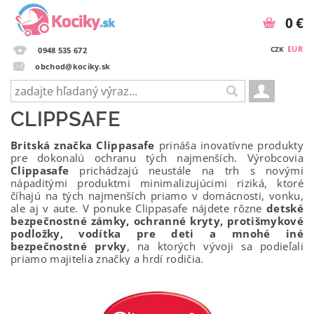
0 €
EUR
CZK
0948 535 672
obchod@kociky.sk
CLIPPSAFE
Britská značka Clippasafe
prináša inovatívne produkty
pre dokonalú ochranu tých najmenších. Výrobcovia
Clippasafe
prichádzajú neustále na trh s novými
nápaditými produktmi minimalizujúcimi riziká, ktoré
číhajú na tých najmenších priamo v domácnosti, vonku,
ale aj v aute. V ponuke Clippasafe nájdete rôzne
detské
bezpečnostné zámky, ochranné kryty, protišmykové
podložky, vodítka pre deti a mnohé iné
bezpečnostné prvky
, na ktorých vývoji sa podieľali
priamo majitelia značky a hrdí rodičia.