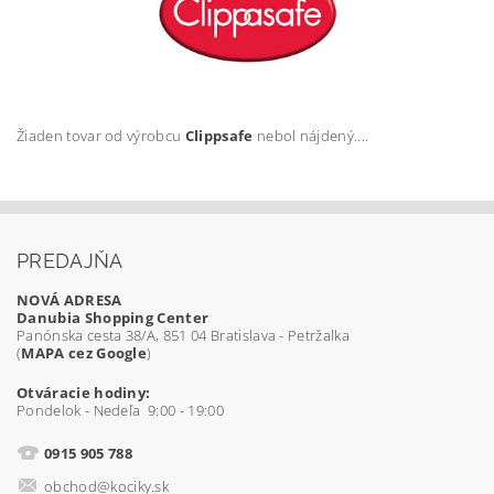
Žiaden tovar od výrobcu
Clippsafe
nebol nájdený....
PREDAJŇA
NOVÁ ADRESA
Danubia Shopping Center
Panónska cesta 38/A, 851 04 Bratislava - Petržalka
(
MAPA cez Google
)
Otváracie hodiny:
Pondelok - Nedeľa 9:00 - 19:00
0915 905 788
obchod@kociky.sk