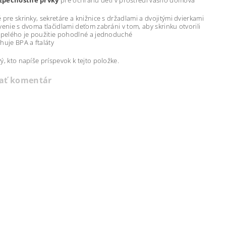
zpečnostné prvky
pre ochranu detí v prostredí vášho domova
pre skrinky, sekretáre a knižnice s držadlami a dvojitými dvierkami
enie s dvoma tlačidlami deťom zabráni v tom, aby skrinku otvorili
spelého je použitie pohodlné a jednoduché
uje BPA a ftaláty
ý, kto napíše príspevok k tejto položke.
dať komentár