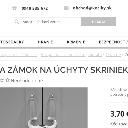
obchod@kociky.sk
0948 535 672
TOSEDAČKY
HRANIE
KŔMENIE
BEZPEČNOSŤ /
PÔRODNICE
MLIEKO A VÝŽIVA
PRE MAMIČKU
Bezpečnosť / Nosiče
Bezpečnosť a monitoring dieťaťa
Ostatné
Z
A ZÁMOK NA ÚCHYTY SKRINIEK
Neohodnotené
Zámok na 
potrebný 
3,70 
Kód tova