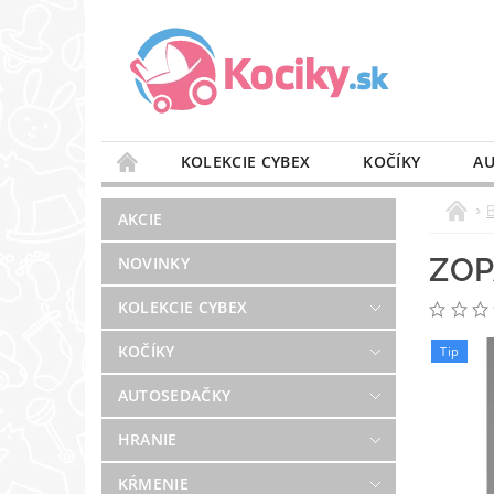
KOLEKCIE CYBEX
KOČÍKY
AU
STAROSTLIVOSŤ O VZDUCH
VÝBAVA DO 
AKCIE
BLOG
PREDAJŇA
KONTAKT
ZOP
NOVINKY
KOLEKCIE CYBEX
KOČÍKY
Tip
AUTOSEDAČKY
HRANIE
KŔMENIE