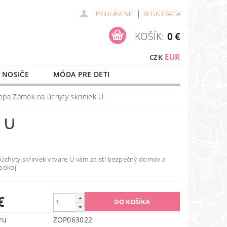
|
PRIHLÁSENIE
REGISTRÁCIA
KOŠÍK:
0 €
EUR
CZK
 NOSIČE
MÓDA PRE DETI
NAŠE SLUŽBY
O NÁKUPE
opa Zámok na úchyty skriniek U
 U
úchyty skriniek v tvare U vám zaistí bezpečný domov a
pokoj
€
ru
ZOP063022