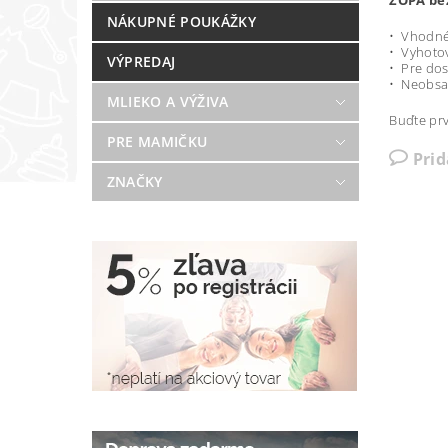
ZOPA be
NÁKUPNÉ POUKÁŽKY
• Vhodné 
• Vyhotov
VÝPREDAJ
• Pre do
• Neobsah
MLIEKO A VÝŽIVA
Buďte prv
PRE MAMIČKU
Pri
ZNAČKY