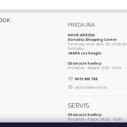
OOK
PREDAJŇA
NOVÁ ADRESA
Danubia Shopping Center
Panónska cesta 38/A, 851 04 Bratis
Petržalka
(
MAPA cez Google
)
Otváracie hodiny:
Pondelok - Nedeľa 9:00 - 19:00
0915 905 788
obchod@kociky.sk
SERVIS
Otváracie hodiny:
Pondelok - Piatok 09:00 - 18:00