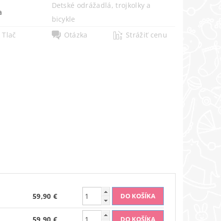
Detské odrážadlá, trojkolky a
a
bicykle
Tlač
Otázka
Strážiť cenu
59,90 €
59,90 €