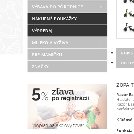
VÝBAVA DO PÔRODNICE
NÁKUPNÉ POUKÁŽKY
VÝPREDAJ
MLIEKO A VÝŽIVA
POPIS
PRE MAMIČKU
DISKU
ZNAČKY
ZOPA 
Razor Ea
Hľadáte i
Razor Eas
perfektno
Kľúčové 
Funkcia 