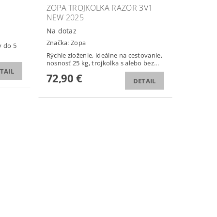
ZOPA TROJKOLKA RAZOR 3V1
NEW 2025
Na dotaz
Značka:
Zopa
v do 5
Rýchle zloženie, ideálne na cestovanie,
nosnosť 25 kg, trojkolka s alebo bez...
TAIL
72,90 €
DETAIL