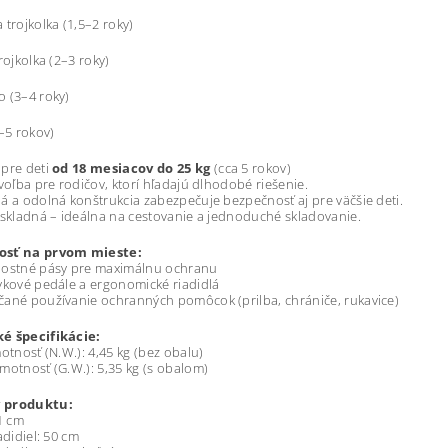
 trojkolka (1,5–2 roky)
rojkolka (2–3 roky)
 (3–4 roky)
4–5 rokov)
 pre deti
od 18 mesiacov do 25 kg
(cca 5 rokov)
 voľba pre rodičov, ktorí hľadajú dlhodobé riešenie.
á a odolná konštrukcia zabezpečuje bezpečnosť aj pre väčšie deti.
 skladná – ideálna na cestovanie a jednoduché skladovanie.
osť na prvom mieste:
nostné pásy pre maximálnu ochranu
ykové pedále a ergonomické riadidlá
ané používanie ochranných pomôcok (prilba, chrániče, rukavice)
é špecifikácie:
motnosť (N.W.): 4,45 kg (bez obalu)
motnosť (G.W.): 5,35 kg (s obalom)
 produktu:
61 cm
adidiel: 50 cm