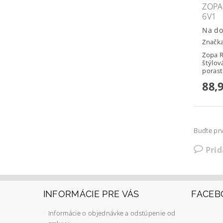
ZOPA
6V1
Na do
Značk
Zopa R
štýlov
porasti
88,
Buďte prv
Pri
INFORMÁCIE PRE VÁS
FACEB
Informácie o objednávke a odstúpenie od