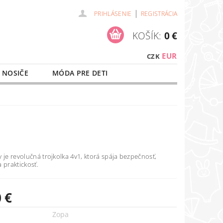
|
PRIHLÁSENIE
REGISTRÁCIA
KOŠÍK:
0 €
EUR
CZK
 NOSIČE
MÓDA PRE DETI
NAŠE SLUŽBY
O NÁKUPE
 je revolučná trojkolka 4v1, ktorá spája bezpečnosť,
 praktickosť.
 €
Zopa