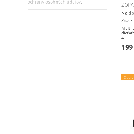
ochrany osobných údajov
.
ZOPA
Na do
Značk
Multif
dieťať
4...
199
Dopra