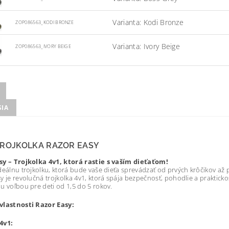
Varianta: Kodi Bronze
ZOP086563_KODI BRONZE
Varianta: Ivory Beige
ZOP086563_IVORY BEIGE
SIA
TROJKOLKA RAZOR EASY
sy – Trojkolka 4v1, ktorá rastie s vaším dieťaťom!
deálnu trojkolku, ktorá bude vaše dieťa sprevádzať od prvých krôčikov až p
y je revolučná trojkolka 4v1, ktorá spája bezpečnosť, pohodlie a praktickos
u voľbou pre deti od 1,5 do 5 rokov.
vlastnosti Razor Easy:
4v1: