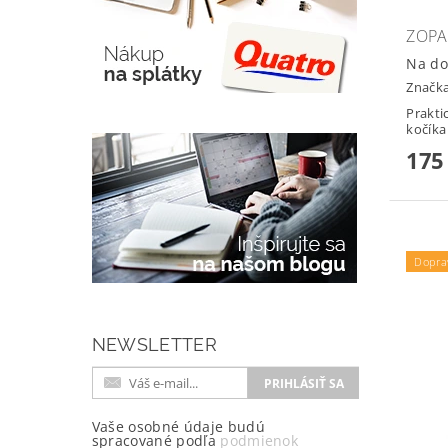
ZOPA
Na do
Značk
Prakti
175
Dopra
NEWSLETTER
Vaše osobné údaje budú
spracované podľa
podmienok