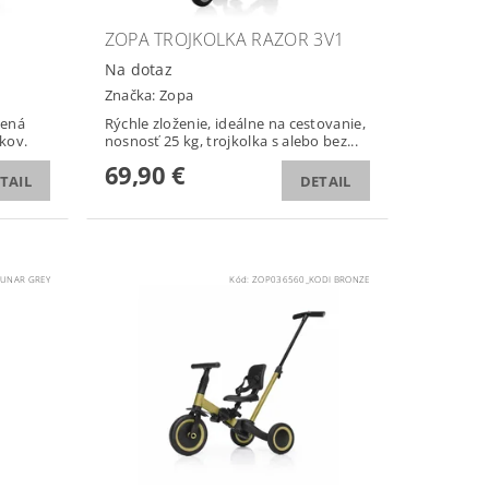
ZOPA TROJKOLKA RAZOR 3V1
Na dotaz
Značka:
Zopa
čená
Rýchle zloženie, ideálne na cestovanie,
kov.
nosnosť 25 kg, trojkolka s alebo bez...
69,90 €
TAIL
DETAIL
UNAR GREY
Kód:
ZOP036560_KODI BRONZE