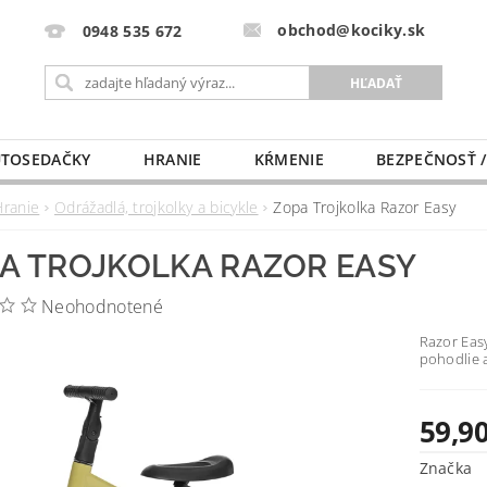
obchod@kociky.sk
0948 535 672
TOSEDAČKY
HRANIE
KŔMENIE
BEZPEČNOSŤ /
PÔRODNICE
MLIEKO A VÝŽIVA
PRE MAMIČKU
Hranie
Odrážadlá, trojkolky a bicykle
Zopa Trojkolka Razor Easy
A TROJKOLKA RAZOR EASY
Neohodnotené
Razor Easy
pohodlie a
59,90
Značka