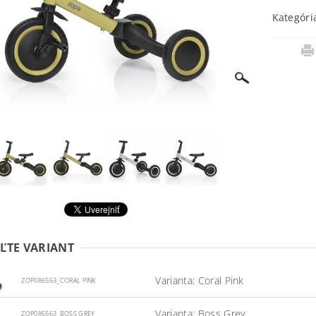
Kategóri
ĽTE VARIANT
Varianta: Coral Pink
ZOP086563_CORAL PINK
Varianta: Boss Grey
ZOP086563_BOSS GREY