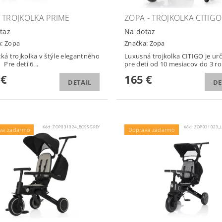
 TROJKOLKA PRIME
ZOPA - TROJKOLKA CITIGO
taz
Na dotaz
a:
Zopa
Značka:
Zopa
cká trojkolka v štýle elegantného
Luxusná trojkolka CITIGO je ur
kočíka Pre deti 6...
pre deti od 10 mesiacov do 3 ro
 €
165 €
DETAIL
DE
Kód:
ZOP031024_BOSS GREY
Kód:
ZOP031023_L
va zadarmo
Doprava zadarmo