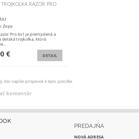
 TROJKOLKA RAZOR PRO
taz
a:
Zopa
azor Pro 6v1 je premyslená a
á detská trojkolka, ktorá
e...
90 €
DETAIL
ý, kto napíše príspevok k tejto položke.
dať komentár
OOK
PREDAJŇA
NOVÁ ADRESA