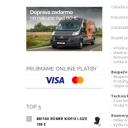
Odrážacia
Klasická t
Odrážadlo
Bicykel (
- Vhodná
- Ideálna
- Robustn
- Ľahká a
PRIJÍMAME ONLINE PLATBY
Bezpečn
- Bezpeč
- Protišm
- Odporúč
Technick
- Čistá h
- Hrubá h
TOP 5
Rozmery
BRITAX RÖMER KIDFIX I-SIZE
- Dĺžka: 
199 €
- Výška ri