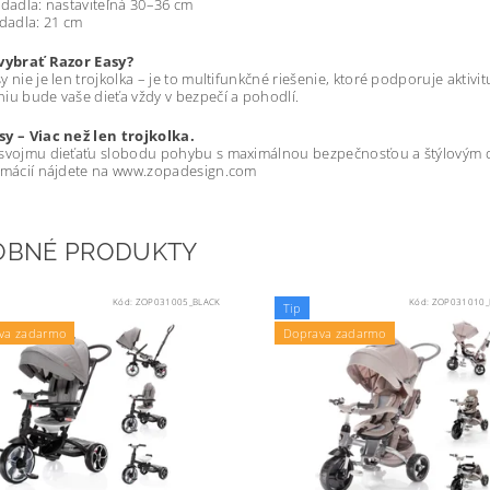
edadla: nastaviteľná 30–36 cm
edadla: 21 cm
 vybrať Razor Easy?
 nie je len trojkolka – je to multifunkčné riešenie, ktoré podporuje aktivitu
iu bude vaše dieťa vždy v bezpečí a pohodlí.
sy – Viac než len trojkolka.
 svojmu dieťaťu slobodu pohybu s maximálnou bezpečnosťou a štýlovým 
ormácií nájdete na www.zopadesign.com
OBNÉ PRODUKTY
Kód:
ZOP031005_BLACK
Kód:
ZOP031010_
Tip
va zadarmo
Doprava zadarmo