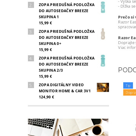
- Výška s
ZOPA PRIEDUŠNÁ PODLOŽKA
- Dĺžka s
DO AUTOSEDAČKY BREEZE
SKUPINA 1
Prečo si
Razor Easy
15,99 €
spracovan
ZOPA PRIEDUŠNÁ PODLOŽKA
DO AUTOSEDAČKY BREEZE
Razor Ea
Doprajte
SKUPINA 0+
Viac inf
15,99 €
ZOPA PRIEDUŠNÁ PODLOŽKA
DO AUTOSEDAČKY BREEZE
POD
SKUPINA 2/3
15,99 €
ZOPA DIGITÁLNY VIDEO
Tip
MONITOR HOME & CAR 3V1
Dopra
124,90 €