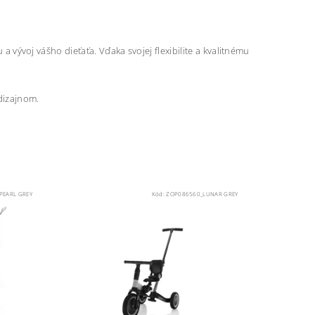
 a vývoj vášho dieťaťa. Vďaka svojej flexibilite a kvalitnému
dizajnom.
PEARL GREY
Kód:
ZOP086560_LUNAR GREY