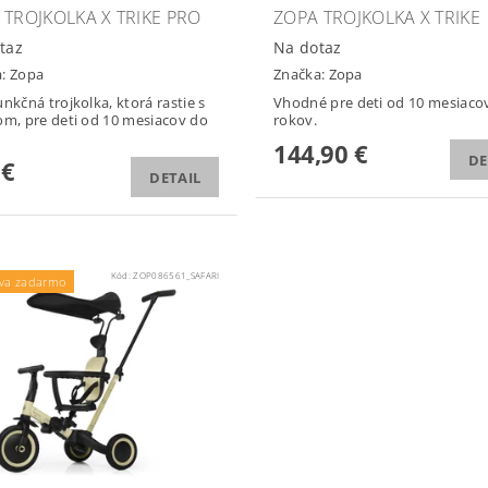
 TROJKOLKA X TRIKE PRO
ZOPA TROJKOLKA X TRIKE
taz
Na dotaz
a:
Zopa
Značka:
Zopa
unkčná trojkolka, ktorá rastie s
Vhodné pre deti od 10 mesiaco
om, pre deti od 10 mesiacov do
rokov.
144,90 €
DE
 €
DETAIL
Kód:
ZOP086561_SAFARI
va zadarmo