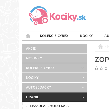
KOLEKCIE CYBEX
KOČÍKY
AU
STAROSTLIVOSŤ O VZDUCH
VÝBAVA DO 
AKCIE
BLOG
PREDAJŇA
KONTAKT
ZOP
NOVINKY
KOLEKCIE CYBEX
KOČÍKY
AUTOSEDAČKY
HRANIE
LEŽADLÁ, CHODÍTKA A