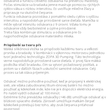
odsávanie a funkciu citlivého odsávania na prevenciu mastitídy.
Počas stimulácie sa bradavka jemne masíruje pomocou rýchlych
cyklov vákua s nízkou intenzitou, čo uvoľňuje mliečne žľazy a
pripravuje na skutočné čerpanie.
Funkcia odsávania pozostáva z pomalého sledu cyklov s vyššou
intenzitou a napodobňuje prirodzené sanie dieťaťa. Mamička si
môže vybrať intenzitu odsávania z 9 úrovní. Vďaka tomu je
odsávanie vždy bezbolestné a úplne prirodzené.
Tretia fáza kombinuje stimuláciu a odsávanie pre čo
najpohodlnejšie odsávanie materského mlieka.
Prispôsobí sa tvaru pŕs
Mäkká silikónová vložka sa prispôsobí každému tvaru a veľkosti
prsníka a bradavky. V kombinácii s výkonnou motorovou jednotkou
tvorí jedinečnú technológiu ZOPA 3D Pumping. Táto technológia
verne napodobňuje prirodzené sanie dieťaťa. V prvej fáze mäkká
podložka stlačí bradavku, čím sa vytvorí požadovaný podtlak, a
potom sa v ďalších fázach uskutoční samotné odsávanie. Celý
proces sa tak stáva príjemným.
Odsávač možno pohodlne používať, keď je pripojený k elektrickej
sieti, ale vďaka zabudovanej lítium-iónovej batérii ho možno
používať aj kdekoľvek inde, kde nie je k dispozícii elektrická energia.
Po nabití vydrží odsávať až 100 minút.
Extrémne tichá prevádzka odsávačky (<46 dB) umožňuje odsávať aj v
blízkosti spiaceho dieťaťa. Zároveň umožňuje matkám čerpať
kdekoľvek potrebujú bez toho, aby zvuk čerpania priťahoval
pozornosť.