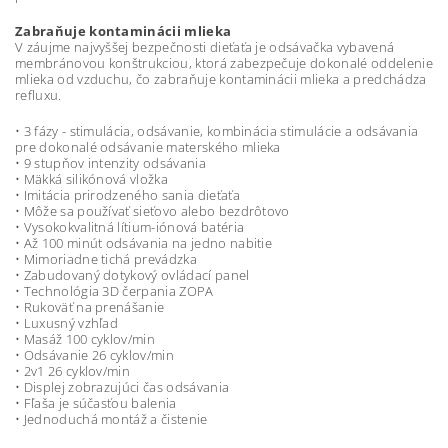
Zabraňuje kontaminácii mlieka
V záujme najvyššej bezpečnosti dieťaťa je odsávačka vybavená
membránovou konštrukciou, ktorá zabezpečuje dokonalé oddelenie
mlieka od vzduchu, čo zabraňuje kontaminácii mlieka a predchádza
refluxu.
• 3 fázy - stimulácia, odsávanie, kombinácia stimulácie a odsávania
pre dokonalé odsávanie materského mlieka
• 9 stupňov intenzity odsávania
• Mäkká silikónová vložka
• Imitácia prirodzeného sania dieťaťa
• Môže sa používať sieťovo alebo bezdrôtovo
• Vysokokvalitná lítium-iónová batéria
• Až 100 minút odsávania na jedno nabitie
• Mimoriadne tichá prevádzka
• Zabudovaný dotykový ovládací panel
• Technológia 3D čerpania ZOPA
• Rukoväť na prenášanie
• Luxusný vzhľad
• Masáž 100 cyklov/min
• Odsávanie 26 cyklov/min
• 2v1 26 cyklov/min
• Displej zobrazujúci čas odsávania
• Fľaša je súčasťou balenia
• Jednoduchá montáž a čistenie