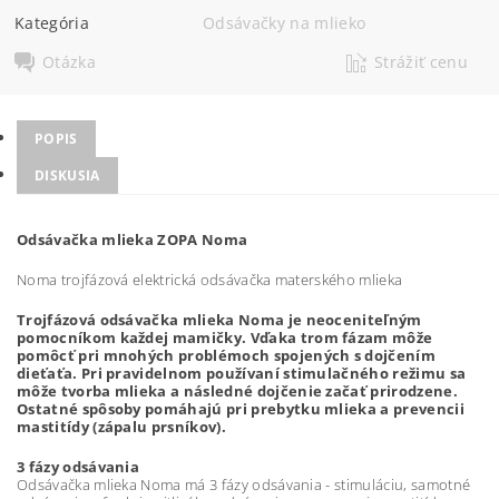
Kategória
Odsávačky na mlieko
Otázka
Strážiť cenu
POPIS
DISKUSIA
Odsávačka mlieka ZOPA Noma
Noma trojfázová elektrická odsávačka materského mlieka
Trojfázová odsávačka mlieka Noma je neoceniteľným
pomocníkom každej mamičky. Vďaka trom fázam môže
pomôcť pri mnohých problémoch spojených s dojčením
dieťaťa. Pri pravidelnom používaní stimulačného režimu sa
môže tvorba mlieka a následné dojčenie začať prirodzene.
Ostatné spôsoby pomáhajú pri prebytku mlieka a prevencii
mastitídy (zápalu prsníkov).
3 fázy odsávania
Odsávačka mlieka Noma má 3 fázy odsávania - stimuláciu, samotné