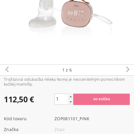
1
z 6
Trojfázová odsávačka mlieka Noma je neoceniteľným pomocníkom
každej mamičky.
112,50 €
Kód tovaru
ZOP081101_PINK
Značka
Zopa