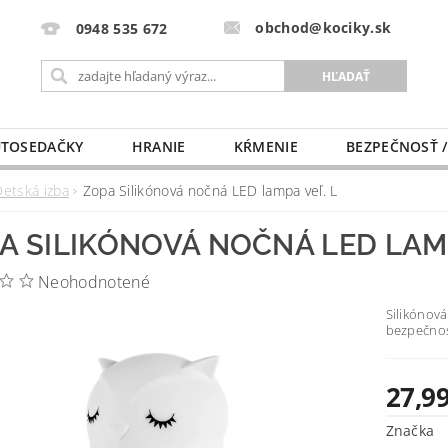
obchod@kociky.sk
0948 535 672
TOSEDAČKY
HRANIE
KŔMENIE
BEZPEČNOSŤ /
PÔRODNICE
MLIEKO A VÝŽIVA
PRE MAMIČKU
Detská izba
Zopa Silikónová nočná LED lampa veľ. L
A SILIKÓNOVÁ NOČNÁ LED LAMP
Neohodnotené
Silikónov
bezpečnost
27,99
Značka