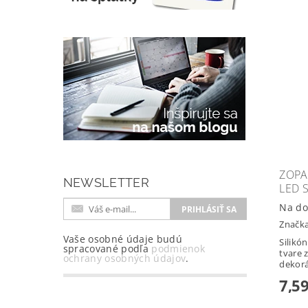
ZOPA
NEWSLETTER
LED 
Na do
Značk
Vaše osobné údaje budú
Silikó
spracované podľa
podmienok
tvare 
ochrany osobných údajov
.
dekorá
7,59