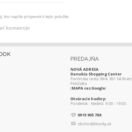
ý, kto napíše príspevok k tejto položke.
dať komentár
OOK
PREDAJŇA
NOVÁ ADRESA
Danubia Shopping Center
Panónska cesta 38/A, 851 04 Bratis
Petržalka
(
MAPA cez Google
)
Otváracie hodiny:
Pondelok - Nedeľa 9:00 - 19:00
0915 905 788
obchod@kociky.sk