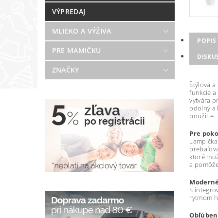
VÝPREDAJ
MLIEKO A VÝŽIVA
POPIS
PRE MAMIČKU
DISKU
ZNAČKY
Štýlová a
funkcie a
vytvára p
odolný a 
použitie.
Pre poko
Lampička 
prebaľova
ktoré mož
a pomôže
Moderné 
S integro
rytmom hu
Obľúbené