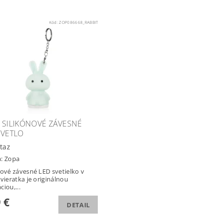
Kód:
ZOP086668_RABBIT
 SILIKÓNOVÉ ZÁVESNÉ
SVETLO
taz
a:
Zopa
nové závesné LED svetielko v
zvieratka je originálnou
ciou,...
 €
DETAIL