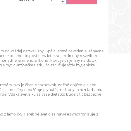
om do každej detskej izby. Spája jemné osvetlenie, zábavné
stnenie priamo do postieľky, kde svojim tlmeným svetlom
oriadne jemného silikónu, ktorý je príjemný na dotyk,
o umyť v umývačke riadu, čo zaručuje vždy hygienické
rebám, ako je čítanie rozprávok, nočné dojčenie alebo
vejšej atmosféry umožňuje plynulé prechody medzi farbami,
e. Vďaka svetielku sa vaše dieťatko bude cítiť bezpečne
z lampičky. Farebné svetlo sa navyše synchronizuje s