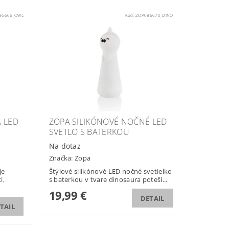
86666_OWL
Kód:
ZOP086670_DINO
 LED
ZOPA SILIKÓNOVÉ NOČNÉ LED
SVETLO S BATERKOU
Na dotaz
Značka:
Zopa
je
Štýlové silikónové LED nočné svetielko
i,
s baterkou v tvare dinosaura poteší...
19,99 €
DETAIL
TAIL