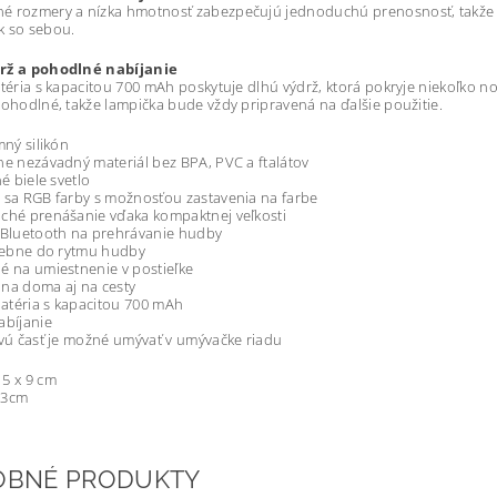
 rozmery a nízka hmotnosť zabezpečujú jednoduchú prenosnosť, takže si
k so sebou.
rž a pohodlné nabíjanie
atéria s kapacitou 700 mAh poskytuje dlhú výdrž, ktorá pokryje niekoľko n
pohodlné, takže lampička bude vždy pripravená na ďalšie použitie.
mný silikón
ne nezávadný materiál bez BPA, PVC a ftalátov
né biele svetlo
 sa RGB farby s možnosťou zastavenia na farbe
ché prenášanie vďaka kompaktnej veľkosti
 Bluetooth na prehrávanie hudby
arebne do rytmu hudby
é na umiestnenie v postieľke
na doma aj na cesty
 batéria s kapacitou 700 mAh
abíjanie
ovú časť je možné umývať v umývačke riadu
5 x 9 cm
13cm
OBNÉ PRODUKTY