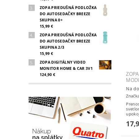
ZOPA PRIEDUŠNÁ PODLOŽKA
DO AUTOSEDAČKY BREEZE
SKUPINA 0+
15,99 €
ZOPA PRIEDUŠNÁ PODLOŽKA
DO AUTOSEDAČKY BREEZE
SKUPINA 2/3
15,99 €
ZOPA DIGITÁLNY VIDEO
MONITOR HOME & CAR 3V1
ZOPA
124,90 €
MODU
Na do
Značk
Prenos
svetl
upokoj
17,