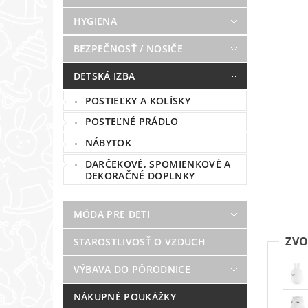
HYGIENA
BEZPEČNOSŤ / NOSIČE
DETSKÁ IZBA
POSTIEĽKY A KOLÍSKY
POSTEĽNÉ PRÁDLO
NÁBYTOK
DARČEKOVÉ, SPOMIENKOVÉ A
DEKORAČNÉ DOPLNKY
MÓDA PRE DETI
ZVO
STAROSTLIVOSŤ O VZDUCH
VÝBAVA DO PÔRODNICE
NÁKUPNÉ POUKÁŽKY