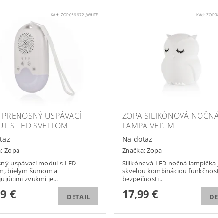
Kód:
ZOP086672_WHITE
Kód:
ZOP0
 PRENOSNÝ USPÁVACÍ
ZOPA SILIKÓNOVÁ NOČNÁ
L S LED SVETLOM
LAMPA VEĽ. M
taz
Na dotaz
a:
Zopa
Značka:
Zopa
ný uspávací modul s LED
Silikónová LED nočná lampička 
om, bielym šumom a
skvelou kombináciou funkčnost
ujúcimi zvukmi je...
bezpečnosti...
99 €
17,99 €
DETAIL
DE