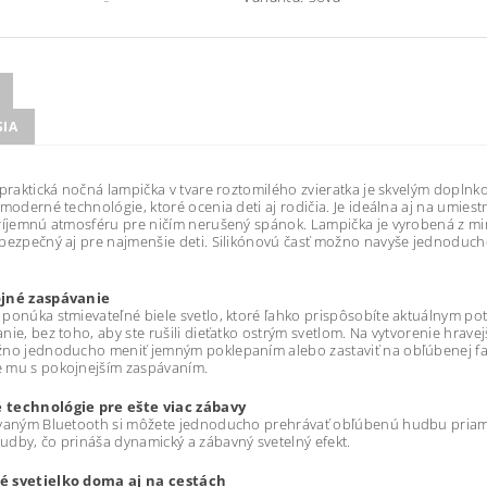
SIA
 praktická nočná lampička v tvare roztomilého zvieratka je skvelým doplnk
 moderné technológie, ktoré ocenia deti aj rodičia. Je ideálna aj na umie
ríjemnú atmosféru pre ničím nerušený spánok. Lampička je vyrobená z mim
bezpečný aj pre najmenšie deti. Silikónovú časť možno navyše jednoduch
jné zaspávanie
ponúka stmievateľné biele svetlo, ktoré ľahko prispôsobíte aktuálnym pot
nie, bez toho, aby ste rušili dieťatko ostrým svetlom. Na vytvorenie hra
no jednoducho meniť jemným poklepaním alebo zastaviť na obľúbenej farb
 mu s pokojnejším zaspávaním.
technológie pre ešte viac zábavy
vaným Bluetooth si môžete jednoducho prehrávať obľúbenú hudbu priamo 
dby, čo prináša dynamický a zábavný svetelný efekt.
 svetielko doma aj na cestách