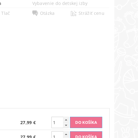
a
Vybavenie do detskej izby
Tlač
Otázka
Strážiť cenu
27,99 €
27,99 €