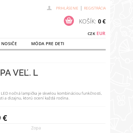
|
PRIHLÁSENIE
REGISTRÁCIA
KOŠÍK:
0 €
EUR
CZK
 NOSIČE
MÓDA PRE DETI
NAŠE SLUŽBY
O NÁKUPE
A VEĽ. L
á LED nočná lampička je skvelou kombináciou funkčnosti,
i a dizajnu, ktorú ocení každá rodina.
 €
Zopa