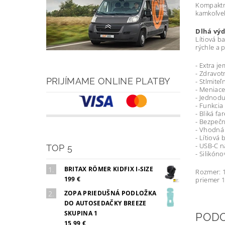
Kompaktné
kamkoľve
Dlhá výd
Lítiová b
rýchle a 
- Extra je
- Zdravot
PRIJÍMAME ONLINE PLATBY
- Stlmiteľ
- Meniace
- Jednodu
- Funkcia
- Bliká f
- Bezpečn
- Vhodná 
- Lítiová
- USB-C n
TOP 5
- Silikón
BRITAX RÖMER KIDFIX I-SIZE
Rozmer: 1
199 €
priemer 
ZOPA PRIEDUŠNÁ PODLOŽKA
DO AUTOSEDAČKY BREEZE
SKUPINA 1
POD
15,99 €