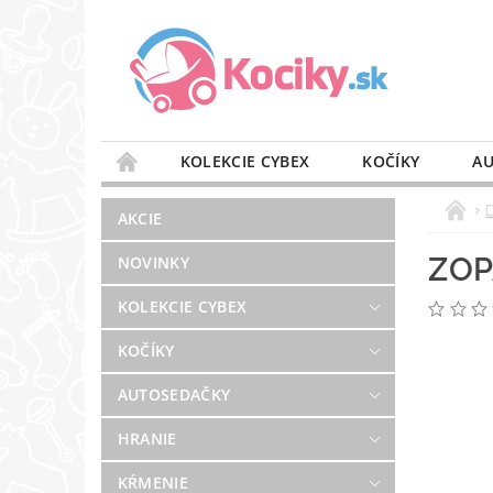
KOLEKCIE CYBEX
KOČÍKY
AU
STAROSTLIVOSŤ O VZDUCH
VÝBAVA DO 
AKCIE
BLOG
PREDAJŇA
KONTAKT
ZOP
NOVINKY
KOLEKCIE CYBEX
KOČÍKY
AUTOSEDAČKY
HRANIE
KŔMENIE