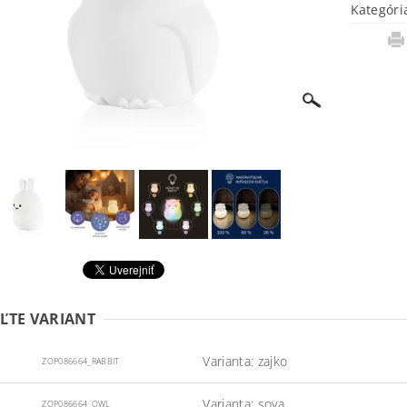
Kategóri
ĽTE VARIANT
Varianta: zajko
ZOP086664_RABBIT
Varianta: sova
ZOP086664_OWL