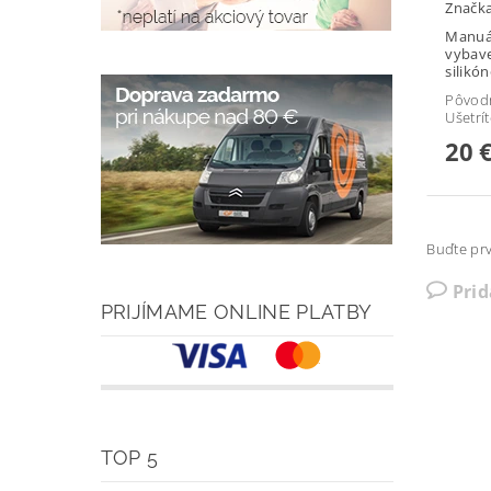
Značk
Manuál
vybav
silikón
Pôvod
Ušetrí
20 
Buďte prv
Pri
PRIJÍMAME ONLINE PLATBY
TOP 5