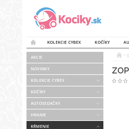
KOLEKCIE CYBEX
KOČÍKY
AU
STAROSTLIVOSŤ O VZDUCH
VÝBAVA DO 
AKCIE
BLOG
PREDAJŇA
KONTAKT
ZOP
NOVINKY
KOLEKCIE CYBEX
KOČÍKY
AUTOSEDAČKY
HRANIE
KŔMENIE