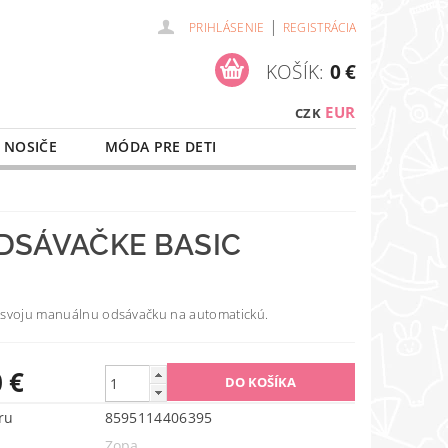
|
PRIHLÁSENIE
REGISTRÁCIA
KOŠÍK:
0 €
EUR
CZK
 NOSIČE
MÓDA PRE DETI
NAŠE SLUŽBY
O NÁKUPE
DSÁVAČKE BASIC
svoju manuálnu odsávačku na automatickú.
 €
ru
8595114406395
Zopa