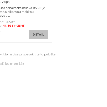
a:
Zopa
na odsávačka mlieka BASIC je
ená unikátnou mäkkou
ovou...
ne:
31,50 €
te
:
11,50 € (–36 %)
€
DETAIL
ý, kto napíše príspevok k tejto položke.
dať komentár