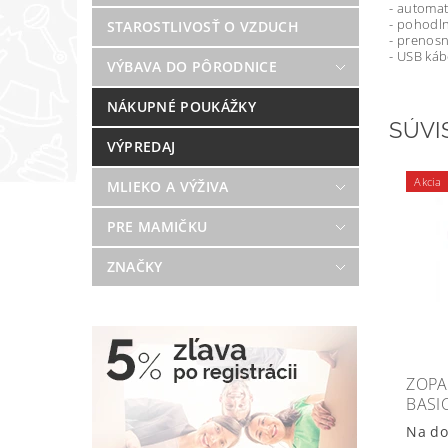
- automat
- pohodl
STAROSTLIVOSŤ O VZDUCH
- prenosn
- USB káb
VÝBAVA DO PÔRODNICE
NÁKUPNÉ POUKÁŽKY
SÚVI
VÝPREDAJ
Akcia
MLIEKO A VÝŽIVA
PRE MAMIČKU
ZNAČKY
ZOPA
BASI
Na do