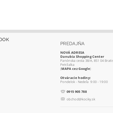
OOK
PREDAJŇA
NOVÁ ADRESA
Danubia Shopping Center
Panónska cesta 38/A, 851 04 Bratis
Petržalka
(
MAPA cez Google
)
Otváracie hodiny:
Pondelok - Nedeľa 9:00 - 19:00
0915 905 788
obchod@kociky.sk