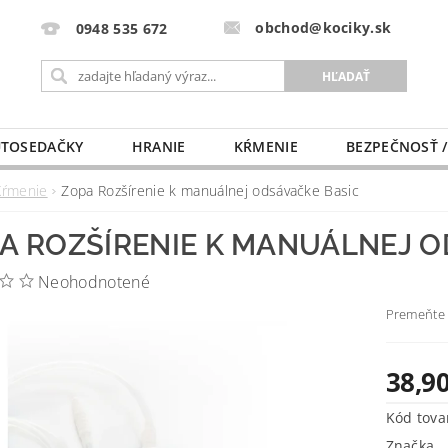
obchod@kociky.sk
0948 535 672
TOSEDAČKY
HRANIE
KŔMENIE
BEZPEČNOSŤ /
PÔRODNICE
MLIEKO A VÝŽIVA
PRE MAMIČKU
Kŕmenie
Zopa Rozšírenie k manuálnej odsávačke Basic
A ROZŠÍRENIE K MANUÁLNEJ O
Neohodnotené
Premeňte 
38,90
Kód tova
Značka