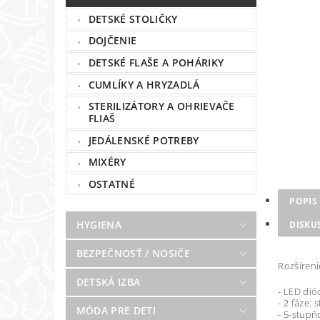
DETSKÉ STOLIČKY
DOJČENIE
DETSKÉ FLAŠE A POHÁRIKY
CUMLÍKY A HRYZADLÁ
STERILIZÁTORY A OHRIEVAČE
FLIAŠ
JEDÁLENSKÉ POTREBY
MIXÉRY
OSTATNÉ
POPIS
HYGIENA
DISKU
BEZPEČNOSŤ / NOSIČE
Rozšíreni
DETSKÁ IZBA
- LED dió
- 2 fáze:
MÓDA PRE DETI
- 5-stupň