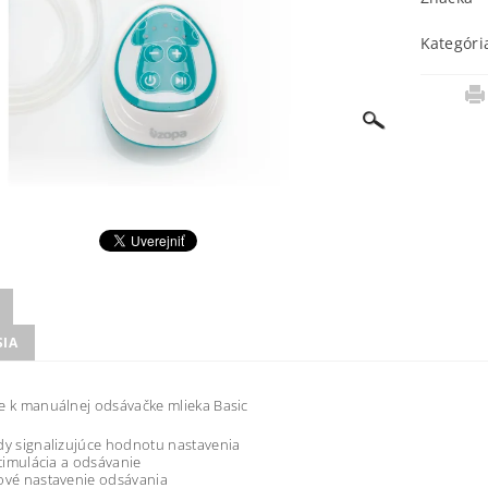
Kategóri
SIA
e k manuálnej odsávačke mlieka Basic
dy signalizujúce hodnotu nastavenia
 stimulácia a odsávanie
ové nastavenie odsávania