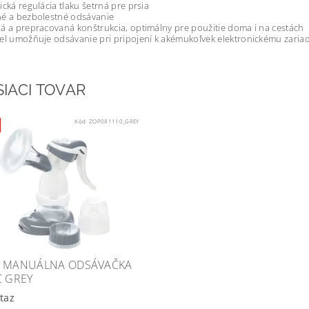
ická regulácia tlaku šetrná pre prsia
né a bezbolestné odsávanie
á a prepracovaná konštrukcia, optimálny pre použitie doma i na cestách
el umožňuje odsávanie pri pripojení k akémukoľvek elektronickému zari
SIACI TOVAR
Kód:
ZOP081110_GREY
 MANUÁLNA ODSÁVAČKA
C GREY
taz