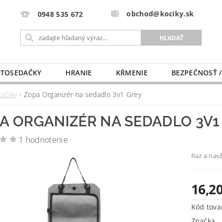
obchod@kociky.sk
0948 535 672
TOSEDAČKY
HRANIE
KŔMENIE
BEZPEČNOSŤ /
PÔRODNICE
MLIEKO A VÝŽIVA
PRE MAMIČKU
Kočíky
Zopa Organizér na sedadlo 3v1 Grey
A ORGANIZÉR NA SEDADLO 3V1
1 hodnotenie
Raz a nav
16,20
Kód tova
Značka