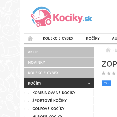
KOLEKCIE CYBEX
KOČÍKY
AU
STAROSTLIVOSŤ O VZDUCH
VÝBAVA DO 
AKCIE
BLOG
PREDAJŇA
KONTAKT
ZOP
NOVINKY
KOLEKCIE CYBEX
KOČÍKY
Tip
KOMBINOVANÉ KOČÍKY
ŠPORTOVÉ KOČÍKY
GOLFOVÉ KOČÍKY
HLBOKÉ KOČÍKY