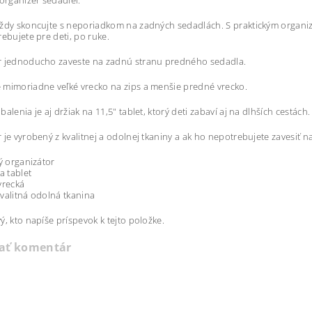
 organizér sedadiel.
ždy skoncujte s neporiadkom na zadných sedadlách. S praktickým organiz
rebujete pre deti, po ruke.
r jednoducho zaveste na zadnú stranu predného sedadla.
mimoriadne veľké vrecko na zips a menšie predné vrecko.
alenia je aj držiak na 11,5" tablet, ktorý deti zabaví aj na dlhších cestách.
 je vyrobený z kvalitnej a odolnej tkaniny a ak ho nepotrebujete zavesiť n
ký organizátor
a tablet
vrecká
valitná odolná tkanina
ý, kto napíše príspevok k tejto položke.
dať komentár