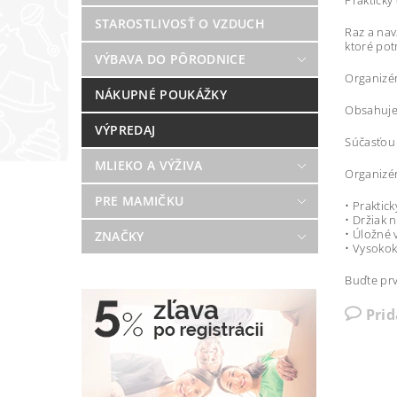
Praktický
STAROSTLIVOSŤ O VZDUCH
Raz a nav
ktoré pot
VÝBAVA DO PÔRODNICE
Organizé
NÁKUPNÉ POUKÁŽKY
Obsahuje 
VÝPREDAJ
Súčasťou b
MLIEKO A VÝŽIVA
Organizér
PRE MAMIČKU
• Praktic
• Držiak n
• Úložné 
ZNAČKY
• Vysokok
Buďte prv
Pri