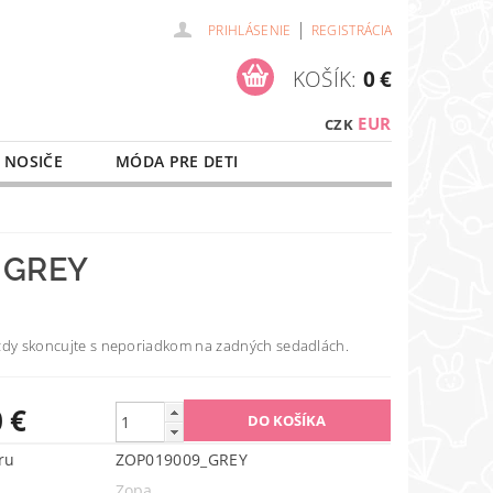
|
PRIHLÁSENIE
REGISTRÁCIA
KOŠÍK:
0 €
EUR
CZK
 NOSIČE
MÓDA PRE DETI
NAŠE SLUŽBY
O NÁKUPE
 GREY
ždy skoncujte s neporiadkom na zadných sedadlách.
 €
ru
ZOP019009_GREY
Zopa