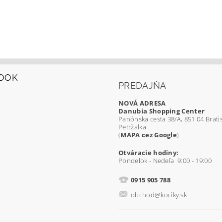
OOK
PREDAJŇA
NOVÁ ADRESA
Danubia Shopping Center
Panónska cesta 38/A, 851 04 Bratis
Petržalka
(
MAPA cez Google
)
Otváracie hodiny:
Pondelok - Nedeľa 9:00 - 19:00
0915 905 788
obchod@kociky.sk