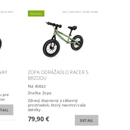
_RACE GREY
Kód:
ZOP036697_MOSS GREEN
Novinka
WAY
ZOPA ODRÁŽADLO RACER S
BRZDOU
Na dotaz
Značka:
Zopa
u pre
cov
Zdravý dopravný a zábavný
prostriedok, ktorý neomrzí vaše
detičky.
TAIL
79,90 €
DETAIL