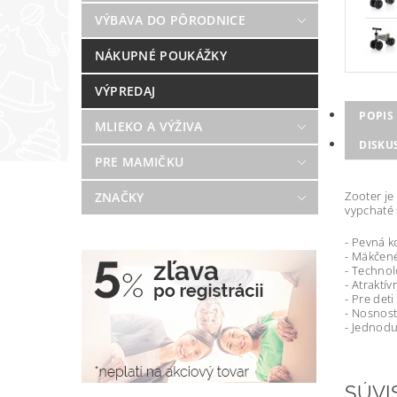
VÝBAVA DO PÔRODNICE
NÁKUPNÉ POUKÁŽKY
VÝPREDAJ
POPIS
MLIEKO A VÝŽIVA
DISKU
PRE MAMIČKU
Zooter je
ZNAČKY
vypchaté 
- Pevná k
- Mäkčen
- Technol
- Atraktív
- Pre det
- Nosnosť
- Jednod
SÚVI