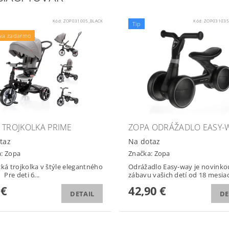
Kód:
ZOP031005_BLACK
Kód:
ZOP031035
Tip
va zadarmo
 TROJKOLKA PRIME
ZOPA ODRÁŽADLO EASY-
taz
Na dotaz
a:
Zopa
Značka:
Zopa
cká trojkolka v štýle elegantného
Odrážadlo Easy-way je novinko
kočíka Pre deti 6...
zábavu vašich detí od 18 mesia
 €
42,90 €
DETAIL
DE