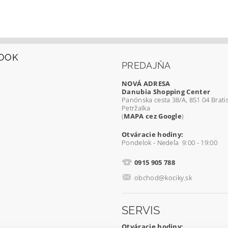
OOK
PREDAJŇA
NOVÁ ADRESA
Danubia Shopping Center
Panónska cesta 38/A, 851 04 Bratis
Petržalka
(
MAPA cez Google
)
Otváracie hodiny:
Pondelok - Nedeľa 9:00 - 19:00
0915 905 788
obchod@kociky.sk
SERVIS
Otváracie hodiny: