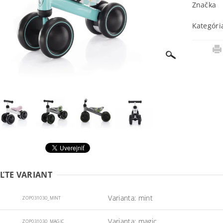
Značka
Kategóri
ĽTE VARIANT
Varianta: mint
ZOP031030_MINT
Varianta: magic
ZOP031030_MAGIC