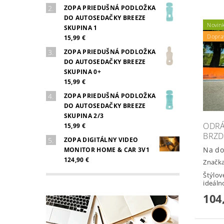
ZOPA PRIEDUŠNÁ PODLOŽKA
DO AUTOSEDAČKY BREEZE
Novin
SKUPINA 1
Dopra
15,99 €
ZOPA PRIEDUŠNÁ PODLOŽKA
DO AUTOSEDAČKY BREEZE
SKUPINA 0+
15,99 €
ZOPA PRIEDUŠNÁ PODLOŽKA
DO AUTOSEDAČKY BREEZE
SKUPINA 2/3
ODRÁ
15,99 €
BRZ
ZOPA DIGITÁLNY VIDEO
Na do
MONITOR HOME & CAR 3V1
124,90 €
Značk
Štýlov
ideáln
104