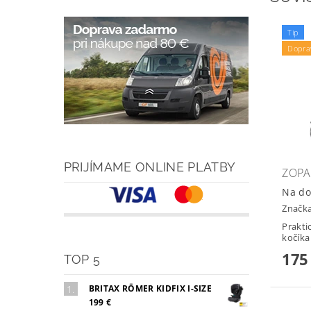
Tip
Dopra
PRIJÍMAME ONLINE PLATBY
ZOPA
Na do
Značk
Prakti
175
TOP 5
BRITAX RÖMER KIDFIX I-SIZE
199 €