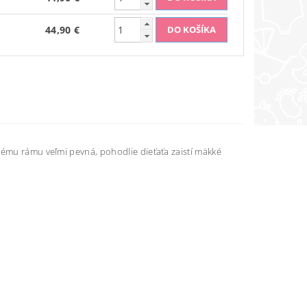
44,90 €
vému rámu veľmi pevná, pohodlie dieťaťa zaistí mäkké