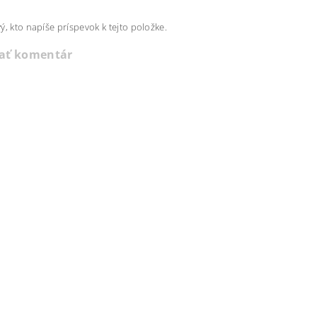
ý, kto napíše príspevok k tejto položke.
dať komentár