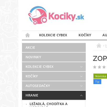
KOLEKCIE CYBEX
KOČÍKY
AU
STAROSTLIVOSŤ O VZDUCH
VÝBAVA DO 
AKCIE
BLOG
PREDAJŇA
KONTAKT
ZOP
NOVINKY
KOLEKCIE CYBEX
KOČÍKY
Novinka
Tip
AUTOSEDAČKY
HRANIE
LEŽADLÁ, CHODÍTKA A