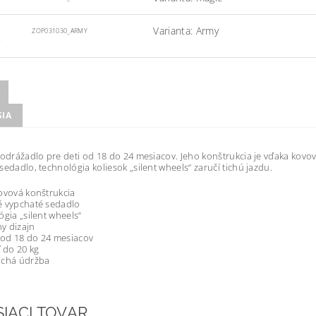
Varianta: Army
ZOP031030_ARMY
SIA
 odrážadlo pre deti od 18 do 24 mesiacov. Jeho konštrukcia je vďaka kovo
sedadlo, technológia koliesok „silent wheels“ zaručí tichú jazdu.
ovová konštrukcia
é vypchaté sedadlo
ógia „silent wheels“
ny dizajn
i od 18 do 24 mesiacov
 do 20 kg
uchá údržba
SIACI TOVAR