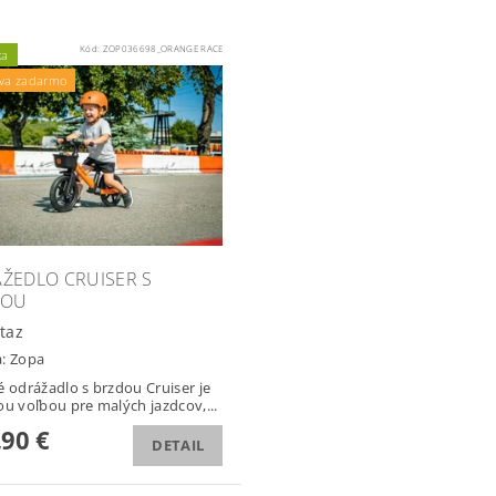
Kód:
ZOP036698_ORANGE RACE
ka
va zadarmo
ŽEDLO CRUISER S
DOU
taz
a:
Zopa
é odrážadlo s brzdou Cruiser je
ou voľbou pre malých jazdcov,...
,90 €
DETAIL