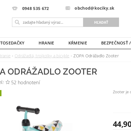
obchod@kociky.sk
0948 535 672
TOSEDAČKY
HRANIE
KŔMENIE
BEZPEČNOSŤ /
PÔRODNICE
MLIEKO A VÝŽIVA
PRE MAMIČKU
Hranie
Odrážadlá, trojkolky a bicykle
ZOPA Odrážadlo Zooter
A ODRÁŽADLO ZOOTER
52 hodnotení
Zooter je 
44,90