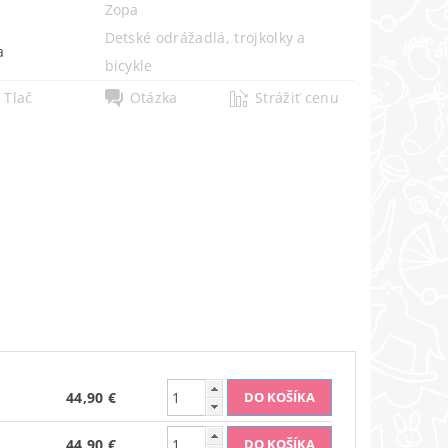
Zopa
Detské odrážadlá, trojkolky a
a
bicykle
Tlač
Otázka
Strážiť cenu
44,90 €
44,90 €