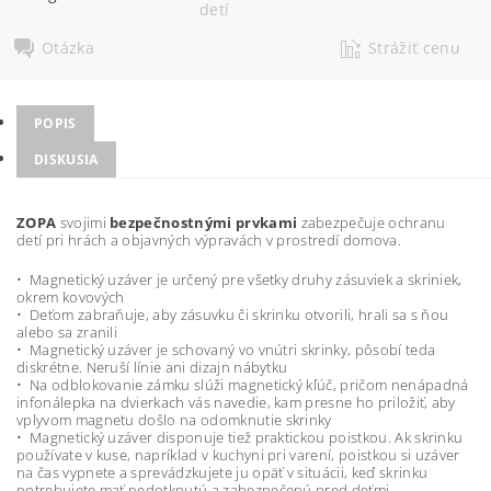
detí
Otázka
Strážiť cenu
POPIS
DISKUSIA
ZOPA
svojimi
bezpečnostnými prvkami
zabezpečuje ochranu
detí pri hrách a objavných výpravách v prostredí domova.
• Magnetický uzáver je určený pre všetky druhy zásuviek a skriniek,
okrem kovových
• Deťom zabraňuje, aby zásuvku či skrinku otvorili, hrali sa s ňou
alebo sa zranili
• Magnetický uzáver je schovaný vo vnútri skrinky, pôsobí teda
diskrétne. Neruší línie ani dizajn nábytku
• Na odblokovanie zámku slúži magnetický kľúč, pričom nenápadná
infonálepka na dvierkach vás navedie, kam presne ho priložiť, aby
vplyvom magnetu došlo na odomknutie skrinky
• Magnetický uzáver disponuje tiež praktickou poistkou. Ak skrinku
používate v kuse, napríklad v kuchyni pri varení, poistkou si uzáver
na čas vypnete a sprevádzkujete ju opäť v situácii, keď skrinku
potrebujete mať nedotknutú a zabezpečenú pred deťmi.