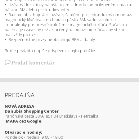
• Uzávery do skrinky nainštalujete jednoducho prilepením lepiacou
páskou 3M alebo priskrutkovaním
• Balenie obsahuje 4 ks uzáver, šablónu pre jednoduchšiu montáž,
magnetický kľúč, kvalitnú lepiacu pásku 3M, sadu skrutiek a
infonálepky pre presné priloženie magnetického kľúča. Súčasťou
balenia je i závesný držiak určený na odloženie kľúča, aby ste ho
mali vždy po ruke.
• Bezpečnostné prvky neobsahujú BPA a ftaláty
Buďte prvý, kto napíše príspevok k tejto položke.
Pridať komentár
PREDAJŇA
NOVÁ ADRESA
Danubia Shopping Center
Panónska cesta 38/A, 851 04 Bratislava - Petržalka
(
MAPA cez Google
)
Otváracie hodiny:
Pondelok - Nedeľa 9:00 - 19:00