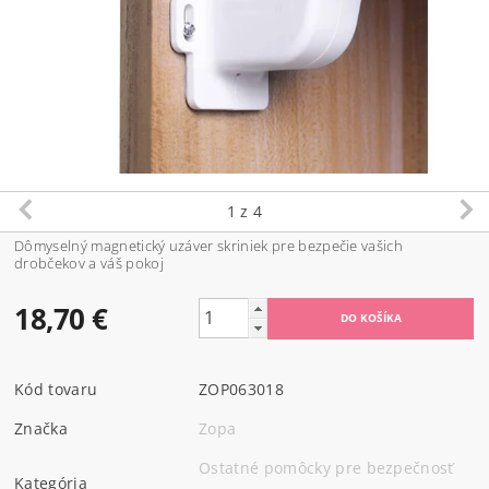
1
z 4
Dômyselný magnetický uzáver skriniek pre bezpečie vašich
drobčekov a váš pokoj
18,70 €
Kód tovaru
ZOP063018
Značka
Zopa
Ostatné pomôcky pre bezpečnosť
Kategória