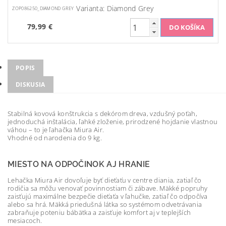
Varianta: Diamond Grey
ZOP086250_DIAMOND GREY
79,99 €
POPIS
DISKUSIA
Stabilná kovová konštrukcia s dekórom dreva, vzdušný poťah,
jednoduchá inštalácia, ľahké zloženie, prirodzené hojdanie vlastnou
váhou – to je ľahačka Miura Air.
Vhodné od narodenia do 9 kg.
MIESTO NA ODPOČINOK AJ HRANIE
Lehačka Miura Air dovoľuje byť dieťaťu v centre diania, zatiaľ čo
rodičia sa môžu venovať povinnostiam či zábave. Mäkké popruhy
zaisťujú maximálne bezpečie dieťaťa v ľahučke, zatiaľ čo odpočíva
alebo sa hrá. Mäkká priedušná látka so systémom odvetrávania
zabraňuje poteniu bábätka a zaisťuje komfort aj v teplejších
mesiacoch.