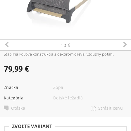
1
z 6
Stabilná kovová konštrukcia s dekórom dreva, vzdušný poťah.
79,99 €
Značka
Zopa
Kategória
Detské ležadlá
Otázka
Strážiť cenu
ZVOĽTE VARIANT