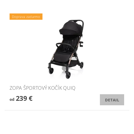
Doprava zadarmo
ZOPA ŠPORTOVÝ KOČÍK QUIQ
239 €
od
DETAIL