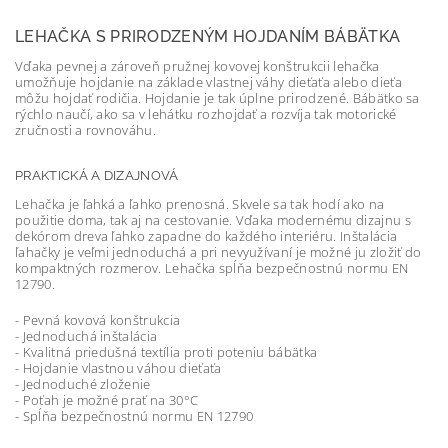
LEHAČKA S PRIRODZENÝM HOJDANÍM BÁBÄTKA
Vďaka pevnej a zároveň pružnej kovovej konštrukcii lehačka
umožňuje hojdanie na základe vlastnej váhy dieťaťa alebo dieťa
môžu hojdať rodičia. Hojdanie je tak úplne prirodzené. Bábätko sa
rýchlo naučí, ako sa v lehátku rozhojdať a rozvíja tak motorické
zručnosti a rovnováhu.
PRAKTICKÁ A DIZAJNOVÁ
Lehačka je ľahká a ľahko prenosná. Skvele sa tak hodí ako na
použitie doma, tak aj na cestovanie. Vďaka modernému dizajnu s
dekórom dreva ľahko zapadne do každého interiéru. Inštalácia
ľahačky je veľmi jednoduchá a pri nevyužívaní je možné ju zložiť do
kompaktných rozmerov. Lehačka spĺňa bezpečnostnú normu EN
12790.
- Pevná kovová konštrukcia
- Jednoduchá inštalácia
- Kvalitná priedušná textília proti poteniu bábätka
- Hojdanie vlastnou váhou dieťaťa
- Jednoduché zloženie
- Poťah je možné prať na 30°C
- Spĺňa bezpečnostnú normu EN 12790