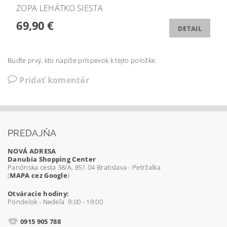
ZOPA LEHÁTKO SIESTA
69,90 €
DETAIL
Buďte prvý, kto napíše príspevok k tejto položke.
Pridať komentár
PREDAJŇA
NOVÁ ADRESA
Danubia Shopping Center
Panónska cesta 38/A, 851 04 Bratislava - Petržalka
(
MAPA cez Google
)
Otváracie hodiny:
Pondelok - Nedeľa 9:00 - 19:00
0915 905 788