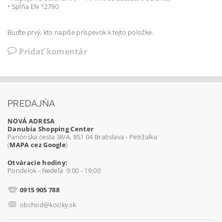
• Spĺňa EN 12790
Buďte prvý, kto napíše príspevok k tejto položke.
Pridať komentár
PREDAJŇA
NOVÁ ADRESA
Danubia Shopping Center
Panónska cesta 38/A, 851 04 Bratislava - Petržalka
(
MAPA cez Google
)
Otváracie hodiny:
Pondelok - Nedeľa 9:00 - 19:00
0915 905 788
obchod@kociky.sk