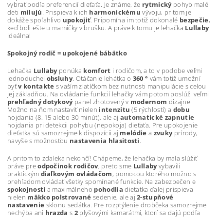
vybrať podľa preferencií dieťaťa. Je známe, že
rytmický
pohyb malé
deti
milujú
. Prispieva k ich
harmonickému
vývoju, pritom je
dokáže spoľahlivo
upokojiť
. Pripomína im totiž dokonalé
bezpečie
,
keď boli ešte u mamičky v brušku. A práve k tomu je lehačka
Lullaby
ideálna!
Spokojný rodič = upokojené bábätko
Lehačka
Lullaby
ponúka
komfort
i rodičom, a to v podobe veľmi
jednoduchej
obsluhy
. Otáčanie lehátka o
360 °
vám totiž umožní
byť
v kontakte
s vaším zlatíčkom bez nutnosti manipulácie s celou
jej základňou. Na ovládanie funkcií lehačky vám potom poslúži veľmi
prehľadný dotykový
panel zhotovený v
modernom
dizajne.
Možno na ňom nastaviť nielen
intenzitu
(5 rýchlostí) a
dobu
hojdania (8, 15 alebo 30 minút), ale aj
automatické zapnutie
hojdania pri detekcii pohybu (nepokoja) dieťaťa. Pre upokojenie
dieťatka sú samozrejme k dispozícii aj
melódie
a
zvuky
prírody,
navyše s možnosťou
nastavenia hlasitosti
.
A pritom to zďaleka nekončí! Chápeme, že lehačka by mala slúžiť
práve pre
odpočinok rodičov
, preto sme
Lullaby
vybavili
praktickým
diaľkovým ovládačom
, pomocou ktorého možno s
prehľadom ovládať všetky spomínané funkcie. Na zabezpečenie
spokojnosti
a maximálneho
pohodlia
dieťatka ďalej prispieva
nielen
mäkko polstrované
sedenie, ale aj
2-stupňové
nastavenie
sklonu sedátka. Pre rozptýlenie drobčeka samozrejme
nechýba ani
hrazda
s
2
plyšovými kamarátmi, ktorí sa dajú podľa