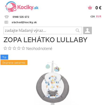
0 €
EUR
CZK
0948 535 672
obchod@kociky.sk
ZOPA LEHÁTKO LULLABY
Neohodnotené
Tip
Doprava zadarmo