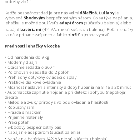
potreby zložiť.
Keďže bezpečnosť detí je pre nás veľmi
dôležitá
,
Lullaby
je
vybavená
5bodovým
bezpečnostným pásom. Čo sa týka napájania,
lehačku je možné používať s
adaptérom
(súčasťou balenia) alebo
×
napájať
batériami
(4
AA, nie sú súčasťou balenia). Poťah lehačky
sa dá v prípade zašpinenia ľahko
zložiť
a jemne vyprať.
Prednosti lehačky v kocke
• Od narodenia do 9 kg
• Moderný dizajn
• Otáčanie sedátka o 360 °
• Polohovanie sedátka do 2 polôh
• Prehľadný dotykový ovládací display
• Praktické diaľkové ovládanie
• Možnosť nastavenia intenzity a doby húpania na 8, 15 a 30 minút
• Automatické zapnutie hojdania pri detekcii pohybu (nepokoja)
dieťaťa
• Melódie a zvuky prírody s voľbou ovládania hlasitosti
• Robustný rám
• Hrazda s hračkami
• Príjemné materiály
• Prací poťah
• 5-bodový bezpečnostný pás
• Napájanie adaptérom (súčasť balenia)
×
• Napájanie batériami (4
AA nie sú súčasťou balenia)