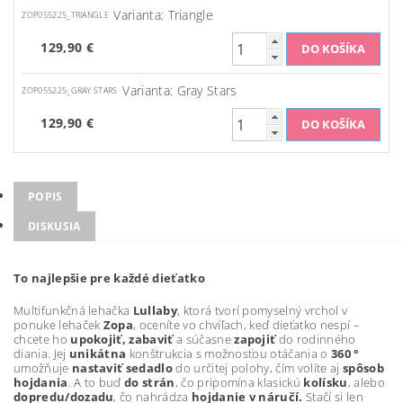
Varianta: Triangle
ZOP055225_TRIANGLE
129,90 €
Varianta: Gray Stars
ZOP055225_GRAY STARS
129,90 €
POPIS
DISKUSIA
To najlepšie pre každé dieťatko
Multifunkčná lehačka
Lullaby
, ktorá tvorí pomyselný vrchol v
ponuke lehaček
Zopa
, oceníte vo chvíľach, keď dieťatko nespí –
chcete ho
upokojiť, zabaviť
a súčasne
zapojiť
do rodinného
diania. Jej
unikátna
konštrukcia s možnosťou otáčania o
360 °
umožňuje
nastaviť sedadlo
do určitej polohy, čím volíte aj
spôsob
hojdania
. A to buď
do strán
, čo pripomína klasickú
kolísku
, alebo
dopredu/dozadu
, čo nahrádza
hojdanie v náručí.
Stačí si len