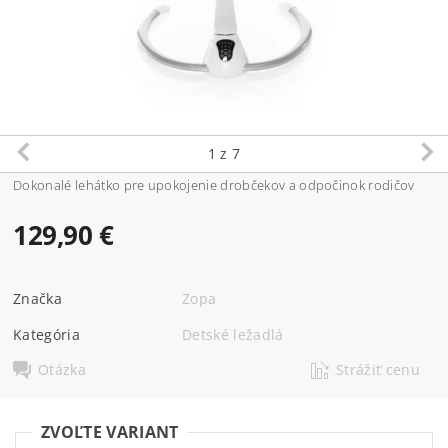
1
z 7
Dokonalé lehátko pre upokojenie drobčekov a odpočinok rodičov
129,90 €
Značka
Zopa
Kategória
Detské ležadlá
Otázka
Strážiť cenu
ZVOĽTE VARIANT