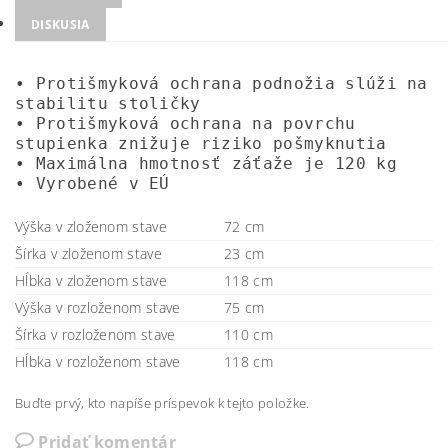
DISKUSIA
• Protišmyková ochrana podnožia slúži na
stabilitu stoličky
• Protišmyková ochrana na povrchu
stupienka znižuje riziko pošmyknutia
• Maximálna hmotnosť záťaže je 120 kg
• Vyrobené v EÚ
Výška v zloženom stave
72 cm
Šírka v zloženom stave
23 cm
Hĺbka v zloženom stave
118 cm
Výška v rozloženom stave
75 cm
Šírka v rozloženom stave
110 cm
Hĺbka v rozloženom stave
118 cm
Buďte prvý, kto napíše príspevok k tejto položke.
Pridať komentár