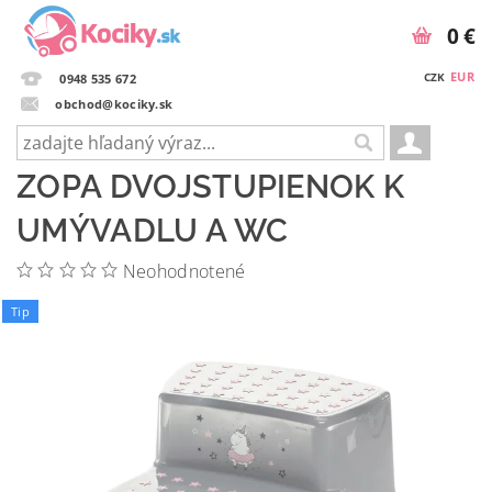
0 €
EUR
CZK
0948 535 672
obchod@kociky.sk
ZOPA DVOJSTUPIENOK K
UMÝVADLU A WC
Neohodnotené
Tip