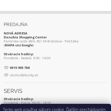
PREDAJŇA
NOVÁ ADRESA
Danubia Shopping Center
Panónska cesta 38/A, 851 04 Bratislava - Petržalka
(
MAPA cez Google
)
Otváracie hodiny:
Pondelok - Nedeľa 9:00 - 19:00
0915 905 788
obchod@kociky.sk
SERVIS
Otváracie hodiny:
Pondelok - Piatok 09:00 - 18:00
Tento web používa súbory
cookie
. Ďalším prechádzaním