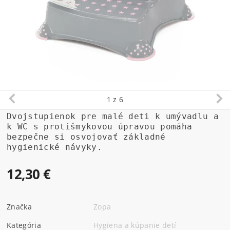
1
z 6
Dvojstupienok pre malé deti k umývadlu a
k WC s protišmykovou úpravou pomáha
bezpečne si osvojovať základné
hygienické návyky.
12,30 €
Značka
Zopa
Kategória
Hygiena a kúpanie detí