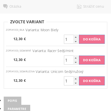
Otázka
Strážiť cenu
ZVOĽTE VARIANT
Varianta: Moon Biely
ZOP041003_BILA
12,30 €
Varianta: Racer šedý/mint
ZOP041003_SEDA/MINT
12,30 €
Varianta: Unicorn šedý/ružový
ZOP041003_SEDA/RUZOVA
12,30 €
POPIS
PARAMETRE