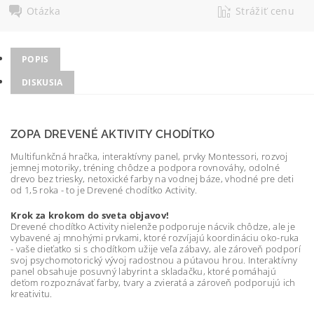
Otázka
Strážiť cenu
POPIS
DISKUSIA
ZOPA DREVENÉ AKTIVITY CHODÍTKO
Multifunkčná hračka, interaktívny panel, prvky Montessori, rozvoj
jemnej motoriky, tréning chôdze a podpora rovnováhy, odolné
drevo bez triesky, netoxické farby na vodnej báze, vhodné pre deti
od 1,5 roka - to je Drevené chodítko Activity.
Krok za krokom do sveta objavov!
Drevené chodítko Activity nielenže podporuje nácvik chôdze, ale je
vybavené aj mnohými prvkami, ktoré rozvíjajú koordináciu oko-ruka
- vaše dieťatko si s chodítkom užije veľa zábavy, ale zároveň podporí
svoj psychomotorický vývoj radostnou a pútavou hrou. Interaktívny
panel obsahuje posuvný labyrint a skladačku, ktoré pomáhajú
deťom rozpoznávať farby, tvary a zvieratá a zároveň podporujú ich
kreativitu.