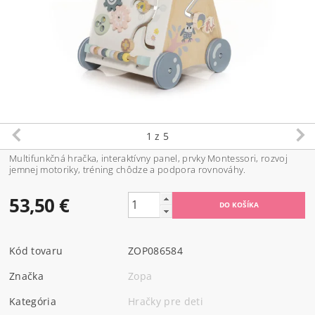
1
z 5
Multifunkčná hračka, interaktívny panel, prvky Montessori, rozvoj
jemnej motoriky, tréning chôdze a podpora rovnováhy.
53,50 €
Kód tovaru
ZOP086584
Značka
Zopa
Kategória
Hračky pre deti