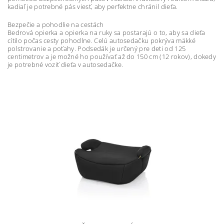
kadiaľ je potrebné pás viesť, aby perfektne chránil dieťa.
Bezpečie a pohodlie na cestách
Bedrová opierka a opierka na ruky sa postarajú o to, aby sa dieťa
cítilo počas cesty pohodlne. Celú autosedačku pokrýva mäkké
polstrovanie a poťahy. Podsedák je určený pre deti od 125
centimetrov a je možné ho používať až do 150 cm (12 rokov), dokedy
je potrebné voziť dieťa v autosedačke.