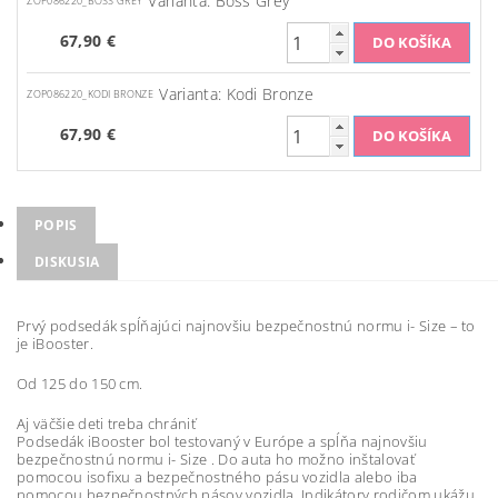
Varianta: Boss Grey
ZOP086220_BOSS GREY
67,90 €
Varianta: Kodi Bronze
ZOP086220_KODI BRONZE
67,90 €
POPIS
DISKUSIA
Prvý podsedák spĺňajúci najnovšiu bezpečnostnú normu i- Size – to
je iBooster.
Od 125 do 150 cm.
Aj väčšie deti treba chrániť
Podsedák iBooster bol testovaný v Európe a spĺňa najnovšiu
bezpečnostnú normu i- Size . Do auta ho možno inštalovať
pomocou isofixu a bezpečnostného pásu vozidla alebo iba
pomocou bezpečnostných pásov vozidla. Indikátory rodičom ukážu,