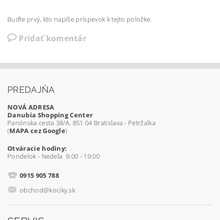
Buďte prvý, kto napíše príspevok k tejto položke.
Pridať komentár
PREDAJŇA
NOVÁ ADRESA
Danubia Shopping Center
Panónska cesta 38/A, 851 04 Bratislava - Petržalka
(
MAPA cez Google
)
Otváracie hodiny:
Pondelok - Nedeľa 9:00 - 19:00
0915 905 788
obchod@kociky.sk