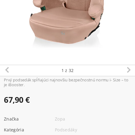
1
z 32
Prvý podsedák spĺňajúci najnovšiu bezpečnostnú normu i- Size – to
je iBooster.
67,90 €
Značka
Zopa
Kategória
Podsedáky