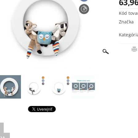
63,96
Kód tova
Značka
Kategóri
SIA