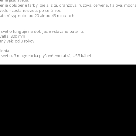
enie jasu svetla.
enie obľúbené farby: biela, žltá, oranžová, ružová, červená, fialová, modrá
vetlo - zostane svietiť po celú noc.
tické vypnutie po 20 alebo 45 minútach.
svetlo funguje na dobíjacie vstavanú batériu.
vetla: 300 mm
ný vek: od 3 rokov
lenia:
svetlo, 3 magnetická plyšové zvieratká, USB kábel