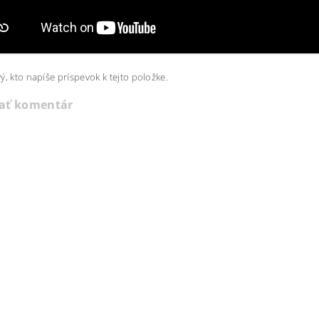
ý, kto napíše príspevok k tejto položke.
dať komentár