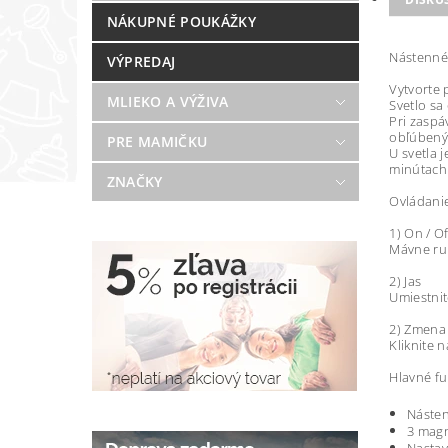
NÁKUPNÉ POUKÁŽKY
Nástenné 
VÝPREDAJ
Vytvorte 
MLIEKO A VÝŽIVA
Svetlo sa
Pri zaspá
obľúbenýc
PRE MAMIČKU
U svetla 
minútach
ZNAČKY
Ovládani
1) On / Of
Mávne ru
2) Jas
Umiestnit
2) Zmena
Kliknite 
Hlavné fu
Násten
3 magn