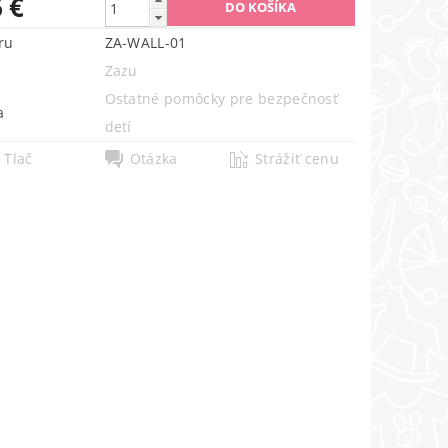
 €
ru
ZA-WALL-01
Zazu
Ostatné pomôcky pre bezpečnosť
a
detí
Tlač
Otázka
Strážiť cenu