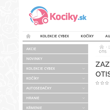
KOLEKCIE CYBEX
KOČÍKY
AU
STAROSTLIVOSŤ O VZDUCH
VÝBAVA DO 
AKCIE
OTIS
BLOG
PREDAJŇA
KONTAKT
NOVINKY
ZAZ
KOLEKCIE CYBEX
OTI
KOČÍKY
AUTOSEDAČKY
HRANIE
KŔMENIE