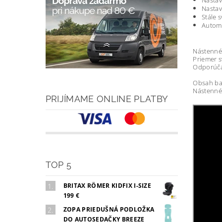
Nastav
Nastav
Stále s
Automa
Nástenné 
Priemer s
Odporúča
Obsah ba
Nástenné 
PRIJÍMAME ONLINE PLATBY
TOP 5
BRITAX RÖMER KIDFIX I-SIZE
199 €
ZOPA PRIEDUŠNÁ PODLOŽKA
DO AUTOSEDAČKY BREEZE