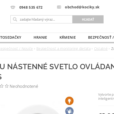
obchod@kociky.sk
0948 535 672
TOSEDAČKY
HRANIE
KŔMENIE
BEZPEČNOSŤ /
PÔRODNICE
MLIEKO A VÝŽIVA
PRE MAMIČKU
Bezpečnosť / Nosiče
Bezpečnosť a monitoring dieťaťa
Ostatné
Z
U NÁSTENNÉ SVETLO OVLÁDANÉ
S
Neohodnotené
Vytvorte 
inteligen