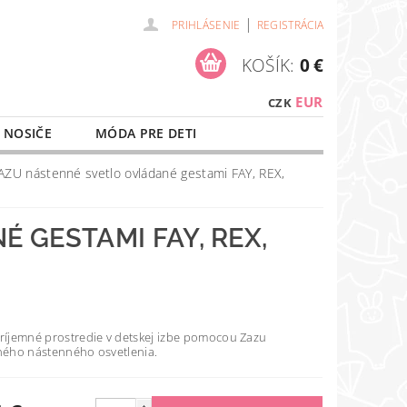
|
PRIHLÁSENIE
REGISTRÁCIA
KOŠÍK:
0 €
EUR
CZK
 NOSIČE
MÓDA PRE DETI
NAŠE SLUŽBY
O NÁKUPE
AZU nástenné svetlo ovládané gestami FAY, REX,
 GESTAMI FAY, REX,
príjemné prostredie v detskej izbe pomocou Zazu
tného nástenného osvetlenia.