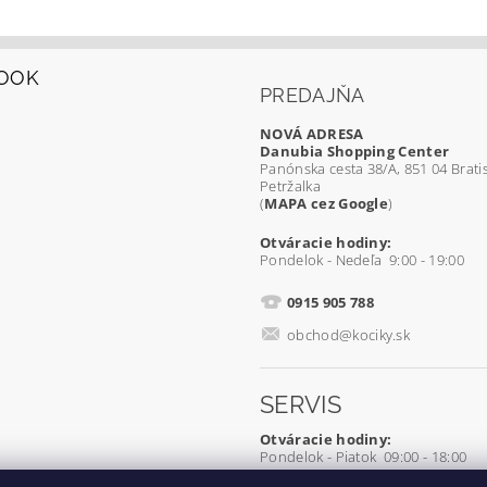
OOK
PREDAJŇA
NOVÁ ADRESA
Danubia Shopping Center
Panónska cesta 38/A, 851 04 Bratis
Petržalka
(
MAPA cez Google
)
Otváracie hodiny:
Pondelok - Nedeľa 9:00 - 19:00
0915 905 788
obchod@kociky.sk
SERVIS
Otváracie hodiny:
Pondelok - Piatok 09:00 - 18:00