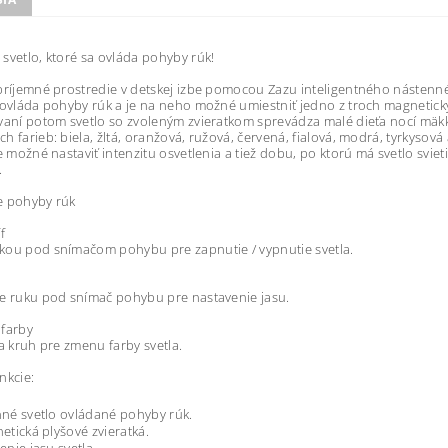
svetlo, ktoré sa ovláda pohyby rúk!
príjemné prostredie v detskej izbe pomocou Zazu inteligentného nástenné
 ovláda pohyby rúk a je na neho možné umiestniť jedno z troch magnetickýc
vaní potom svetlo so zvoleným zvieratkom sprevádza malé dieťa nocí mäk
h farieb: biela, žltá, oranžová, ružová, červená, fialová, modrá, tyrkysová 
je možné nastaviť intenzitu osvetlenia a tiež dobu, po ktorú má svetlo sviet
.
e pohyby rúk
f
kou pod snímačom pohybu pre zapnutie / vypnutie svetla.
e ruku pod snímač pohybu pre nastavenie jasu.
 farby
na kruh pre zmenu farby svetla.
nkcie:
né svetlo ovládané pohyby rúk.
etická plyšové zvieratká.