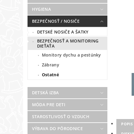
HYGIENA
BEZPEČNOSŤ / NOSIČE
DETSKÉ NOSIČE A ŠATKY
BEZPEČNOSŤ A MONITORING
DIEŤAŤA
Monitory dychu a pestúnky
Zábrany
Ostatné
DETSKÁ IZBA
MÓDA PRE DETI
STAROSTLIVOSŤ O VZDUCH
POPIS
VÝBAVA DO PÔRODNICE
DISKU