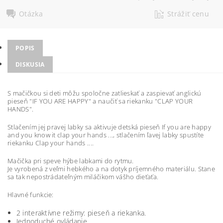
Otázka
Strážiť cenu
POPIS
DISKUSIA
S mačičkou si deti môžu spoločne zatlieskať a zaspievať anglickú
pieseň "IF YOU ARE HAPPY" a naučiť sa riekanku "CLAP YOUR
HANDS".
Stlačením jej pravej labky sa aktivuje detská pieseň If you are happy
and you know it clap your hands ..., stlačením ľavej labky spustíte
riekanku Clap your hands ....
Mačička pri speve hýbe labkami do rytmu.
Je vyrobená z veľmi hebkého a na dotyk príjemného materiálu. Stane
sa tak nepostrádateľným miláčikom vášho dieťaťa.
Hlavné funkcie:
2 interaktívne režimy: pieseň a riekanka.
Jednoduché ovládanie.