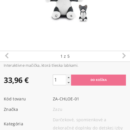
1
z 5
Interaktívne mačička, ktorá tlieska labkami.
33,96 €
Kód tovaru
ZA-CHLOE-01
Značka
Zazu
Darčekové, spomienkové a
Kategória
dekoračné doplnky do detskej izby