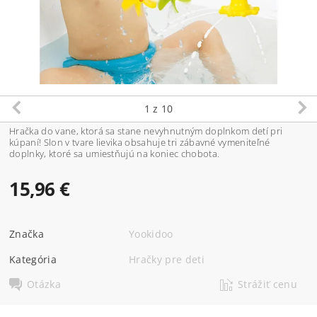
1
z 10
Hračka do vane, ktorá sa stane nevyhnutným doplnkom detí pri
kúpaní! Slon v tvare lievika obsahuje tri zábavné vymeniteľné
doplnky, ktoré sa umiestňujú na koniec chobota.
15,96 €
Značka
Yookidoo
Kategória
Hračky pre deti
Otázka
Strážiť cenu