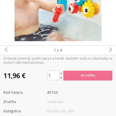
1
z 4
Zostavte prevody podľa tvarov a farieb. Naliatím vody zo skúmavky sa
roztočí celý mechanizmus.
11,96 €
Kód tovaru
40163
Značka
Yookidoo
Kategória
Hračky pre deti