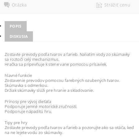
Otázka
Strážiť cenu
POPIS
DISKUSIA
Zostavte prevody podľa tvarov a farieb. Naliatím vody zo skúmavky
sa roztočí celý mechanizmus.
Hračka sa pripevňuje k stene vane pomocou prísaviek.
hlavné funkcie
Zostavenie prevodov pomocou farebných ozubených tvarov.
Skúmavka s odmerkou.
Držiak skúmavky slúži pre hranie a skladovanie.
Prínosy pre vývoj dieťaťa
Podporuje jemné motorické zručnosti.
Podporuje nápaditú hru.
Tipy pre hry
Zostavte prevody podľa tvarov a farieb a pozorujte ako sa otáča, keď
na ne lejete vodu zo skúmavky.