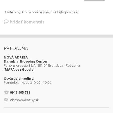
Buďte prvý, kto napíše príspevok k tejto položke.
Pridať komentár
PREDAJŇA
NOVÁ ADRESA
Danubia Shopping Center
Panónska cesta 38/A, 851 04 Bratislava - Petržalka
(
MAPA cez Google
)
Otváracie hodiny:
Pondelok - Nedeľa 9:00 - 19:00
0915 905 788
obchod@kociky.sk