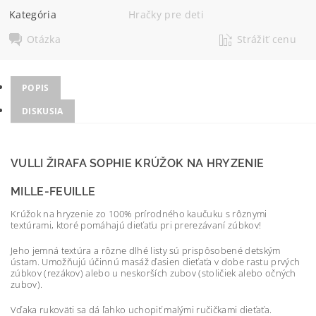
Kategória
Hračky pre deti
Otázka
Strážiť cenu
POPIS
DISKUSIA
VULLI ŽIRAFA SOPHIE KRÚŽOK NA HRYZENIE
MILLE-FEUILLE
Krúžok na hryzenie zo 100% prírodného kaučuku s rôznymi
textúrami, ktoré pomáhajú dieťaťu pri prerezávaní zúbkov!
Jeho jemná textúra a rôzne dlhé listy sú prispôsobené detským
ústam. Umožňujú účinnú masáž ďasien dieťaťa v dobe rastu prvých
zúbkov (rezákov) alebo u neskorších zubov (stoličiek alebo očných
zubov).
Vďaka rukoväti sa dá ľahko uchopiť malými ručičkami dieťaťa.