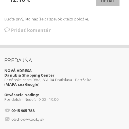
DETAIL
Buďte prvý, kto napíše príspevok k tejto položke.
Pridať komentár
PREDAJŇA
NOVÁ ADRESA
Danubia Shopping Center
Panónska cesta 38/A, 851 04 Bratislava - Petržalka
(
MAPA cez Google
)
Otváracie hodiny:
Pondelok - Nedeľa 9:00 - 19:00
0915 905 788
obchod@kociky.sk