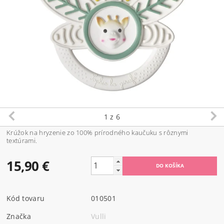
1
z 6
Krúžok na hryzenie zo 100% prírodného kaučuku s rôznymi
textúrami.
15,90 €
Kód tovaru
010501
Značka
Vulli