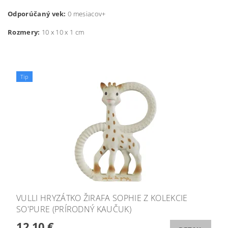
Odporúčaný vek:
0 mesiacov+
Rozmery:
10 x 10 x 1 cm
Tip
VULLI HRYZÁTKO ŽIRAFA SOPHIE Z KOLEKCIE
SO'PURE (PRÍRODNÝ KAUČUK)
12,10 €