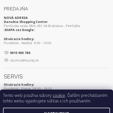
PREDAJŇA
NOVÁ ADRESA
Danubia Shopping Center
Panónska cesta 38/A, 851 04 Bratislava - Petržalka
(
MAPA cez Google
)
Otváracie hodiny:
Pondelok - Nedeľa 9:00 - 19:00
0915 905 788
obchod@kociky.sk
SERVIS
Otváracie hodiny:
Pondelok - Piatok 09:00 - 18:00
Tento web používa súbory
cookie
. Ďalším prechádzaním
0905 539 927
tohto webu vyjadrujete súhlas s ich používaním.
servis@kociky.sk