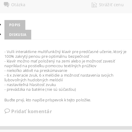
Otázka
Strážiť cenu
POPIS
DISKUSIA
- Vulli interaktívne multifunkčný klavír pre predčasné učenie, ktorý je
100% zakrytý penou pre optimálnu bezpečnosť
- klavír možno mať položený na zemi alebo je možnosť zavesiť
napríklad na postieľku pomocou textilných prúžkov
- niekoľko aktivít na preskúmavanie
- 6 x zvieracie zvuk, 6 x melódie a možnosť nastavenia svojich
ľubovoľných hudobných melódií
- nastaviteľná hlasitosť zvuku
- prevádzka na batérie (nie sú súčasťou)
Buďte prvý, kto napíše príspevok k tejto položke.
Pridať komentár