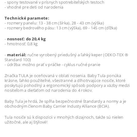
- spony testované v prísnych spotrebiteľských testoch
- vhodné pre deti od narodenia
Technické paramete:
- rozmery panelu: 13 - 38 cm (šírka), 28 - 43 cm (výška)
- rozmery bedrového pásu: 13 cm (výška), 69 - 145 cm (dľžka)
-
nosnosť: do 20,4 kg
- hmotnosť: 0,8 kg
-
materiál:
ručne vyrobený priedušný a ľahký keper (OEKO-TEX ®
Standard 100)
- údržba: možno prať v práčke - cyklus ručné pranie
Značka TULA je oceňovaná v oblati nosenia. Baby Tula ponúka
krásne, ľahko použiteľné, všestranné a dlhotrvajúce nosiče, ktoré
poskytujú pohodlný a ergonomický spôsob podpory a väzby medzi
nositeľom a dieťaťom od narodenia do 4 rokov.
Baby Tula je hrdá, že spľňa bezpečnostné štandardy a normy a je
obchodným členom Baby Carrier Industy Alliance (BCIA).
Tula nosiče sú k dispozícii v mnohých dizajnoch, takže sú nielen
užitočné, ale aj štýlové!