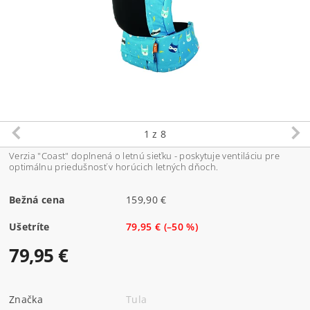
1
z 8
Verzia "Coast" doplnená o letnú sieťku - poskytuje ventiláciu pre
optimálnu priedušnosť v horúcich letných dňoch.
Bežná cena
159,90 €
Ušetríte
79,95 €
(–50 %)
79,95 €
Značka
Tula