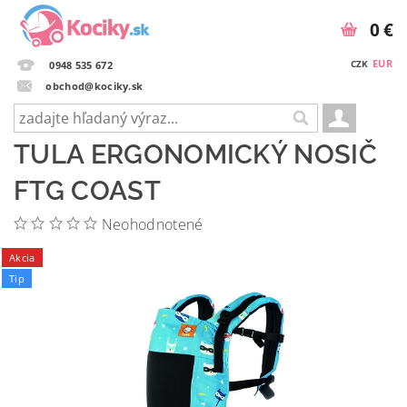
0 €
EUR
CZK
0948 535 672
obchod@kociky.sk
TULA ERGONOMICKÝ NOSIČ
FTG COAST
Neohodnotené
Akcia
Tip