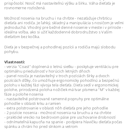
prispôsobí. Nosič má nastaviteľnú výšku a šírku. Váha dieťaťa je
rovnomerne rozložená.
Možnosť nosenia na bruchu i na chrbte - nezaťažuje chrbticu
dieťaťa ani rodiča. Je ľahký, skladný a manipulácia s nosičom je veľmi
jednoduchá. Vhodný pre bežné denné nosenie v meste i v prírode -
ideálna voľba, ako si užiť každodenné dobrodružstvo s Vaším
dieťaťom bez kočíka.
Dieťa je v bezpečnej a pohodlnej pozícii a rodičia majú slobodu
pohybu.
Vlastnosti:
- verzia "Coast" doplnená o letnú sieťku - poskytuje ventiláciu pre
optimálnu priedušnosť v horúcich letných dňoch
- panel nosiča je nastaviteľný v troch pozíciách šírky a dvoch
pozíciách dľžky, čo umožňuje ergonomicky pohodlnú a bezpečnú
polohu v každej fázi vývoja tela dieťaťa. Dieťa sedí v ergonomickej
polohe, prirodzená poloha nožičiek má tvar písmena "M" v každej
fáze a polohe nosenia
- nastaviteľné polstrované ramenné popruhy pre optimálne
pohodlie v oblasti krku a ramien
- extra polstrovanie v oblasti nôh dieťaťa pre jeho pohodlie
- 2 pozície nosenia - možnosť nosenia na bruchu a na chrbte
- praktické vrecko na bedrovom páse pre uschovanie drobností
- odnímateľná kapucňa na spanie - podpiera hlavičku dieťaťa počas
spánku a chráni ho pred slnkom a vetrom