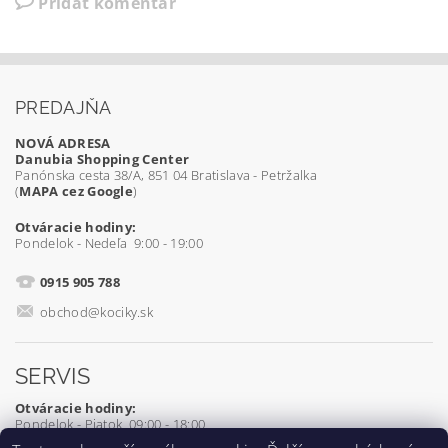
Pridať komentár
PREDAJŇA
NOVÁ ADRESA
Danubia Shopping Center
Panónska cesta 38/A, 851 04 Bratislava - Petržalka
(
MAPA cez Google
)
Otváracie hodiny:
Pondelok - Nedeľa 9:00 - 19:00
0915 905 788
obchod@kociky.sk
SERVIS
Otváracie hodiny:
Pondelok - Piatok 09:00 - 18:00