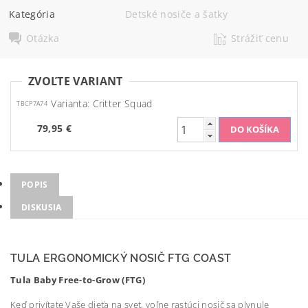
Kategória
Detské nosiče a šatky
Otázka
Strážiť cenu
ZVOĽTE VARIANT
Varianta: Critter Squad
TBCP7A74
79,95 €
POPIS
DISKUSIA
TULA ERGONOMICKÝ NOSIČ FTG COAST
Tula Baby Free-to-Grow (FTG)
Keď privítate Vaše dieťa na svet, voľne rastúci nosič sa plynule