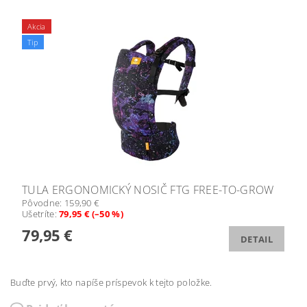
Akcia
Tip
TULA ERGONOMICKÝ NOSIČ FTG FREE-TO-GROW
Pôvodne:
159,90 €
Ušetríte
:
79,95 € (–50 %)
79,95 €
DETAIL
Buďte prvý, kto napíše príspevok k tejto položke.