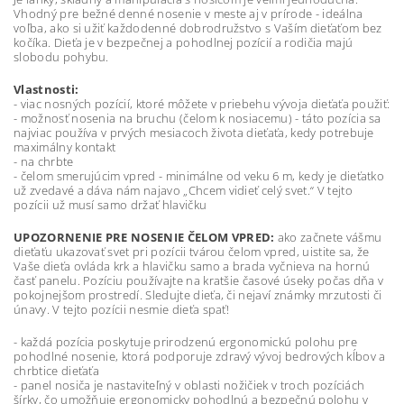
Vhodný pre bežné denné nosenie v meste aj v prírode - ideálna
voľba, ako si užiť každodenné dobrodružstvo s Vaším dieťaťom bez
kočíka. Dieťa je v bezpečnej a pohodlnej pozícií a rodičia majú
slobodu pohybu.
Vlastnosti:
- viac nosných pozícií, ktoré môžete v priebehu vývoja dieťaťa použiť:
- možnosť nosenia na bruchu (čelom k nosiacemu) - táto pozícia sa
najviac používa v prvých mesiacoch života dieťaťa, kedy potrebuje
maximálny kontakt
- na chrbte
- čelom smerujúcim vpred - minimálne od veku 6 m, kedy je dieťatko
už zvedavé a dáva nám najavo „Chcem vidieť celý svet.“ V tejto
pozícii už musí samo držať hlavičku
UPOZORNENIE PRE NOSENIE ČELOM VPRED:
ako začnete vášmu
dieťaťu ukazovať svet pri pozícii tvárou čelom vpred, uistite sa, že
Vaše dieťa ovláda krk a hlavičku samo a brada vyčnieva na hornú
časť panelu. Pozíciu používajte na kratšie časové úseky počas dňa v
pokojnejšom prostredí. Sledujte dieťa, či nejaví známky mrzutosti či
únavy. V tejto pozícii nesmie dieťa spať!
- každá pozícia poskytuje prirodzenú ergonomickú polohu pre
pohodlné nosenie, ktorá podporuje zdravý vývoj bedrových kĺbov a
chrbtice dieťaťa
- panel nosiča je nastaviteľný v oblasti nožičiek v troch pozíciách
šírky, čo umožňuje ergonomicky pohodlnú a bezpečnú polohu v