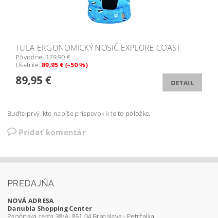
TULA ERGONOMICKÝ NOSIČ EXPLORE COAST
Pôvodne:
179,90 €
Ušetríte
:
89,95 € (–50 %)
89,95 €
DETAIL
Buďte prvý, kto napíše príspevok k tejto položke.
Pridať komentár
PREDAJŇA
NOVÁ ADRESA
Danubia Shopping Center
Panónska cesta 38/A, 851 04 Bratislava - Petržalka