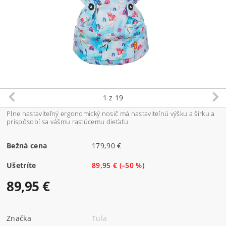
1
z 19
Plne nastaviteľný ergonomický nosič má nastaviteľnú výšku a šírku a
prispôsobí sa vášmu rastúcemu dieťaťu.
Bežná cena
179,90 €
Ušetríte
89,95 €
(–50 %)
89,95 €
Značka
Tula