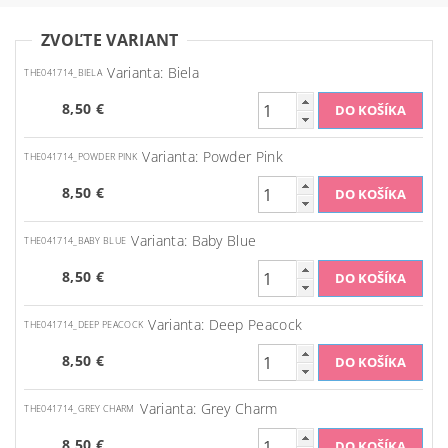
ZVOĽTE VARIANT
Varianta: Biela
THE041714_BIELA
8,50 €
Varianta: Powder Pink
THE041714_POWDER PINK
8,50 €
Varianta: Baby Blue
THE041714_BABY BLUE
8,50 €
Varianta: Deep Peacock
THE041714_DEEP PEACOCK
8,50 €
Varianta: Grey Charm
THE041714_GREY CHARM
8,50 €