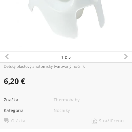
1
z 5
Detský plastový anatomicky tvarovaný nočník
6,20 €
Značka
Thermobaby
Kategória
Nočníky
Otázka
Strážiť cenu