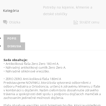
Potreby na kojenie, kŕmenie a
Kategória
detské stoličky
Otázka
Strážiť cenu
POPIS
DISKUSIA
Sada obsahuje:
• Antikoliková fľaša Zero Zero 180 ml A.
• Náhradný antikolikový cumlík Zero Zero A.
• Náhradné silikónové vrecúško.
• ZERO ZERO Anti-koliková fľaša 180ml A
Predstavujeme NOVINKU, ktorá bola vytvorená odborníkmi z
odboru Pediatria a Ortodoncia, určenú k zdravému kŕmeniu z fľaše
v kombinácii s dojčením. Našim cieľom bolo dosiahnutie zdravého
trávenia a spokojnosti detí spolu s podporou dojčiacich mamičiek a
zachovaním jedinečné možnosti dojčenia.
Fľaša obsahuje vrecúško proti bolestiam bruška, ktorý je výsledkom