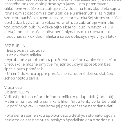
prostého pozorovanie prírodných javov. Toto patentované,
silikónové vrecúško sa sťahuje v závislosti na tom, ako dieťa saje a
rovnakým spôsobom sa tomu tak deje u mliečnych žliaz. Vďaka
vzduchu nachádzajúcemu sa v priestore vonkajšej strany vrecúška
dochádza k vytváraniu vákua vo vnútri, čo zabraňuje vniknutiu
vzduchových bublín. Vďaka tejto absencii bublín nevznikajú u
dieťaťa bolesti bruška spôsobené plynatosťou a rovnako tak
nedochádza k oxidácii mlieka a strate dôležitých výživných látok.
BEZ BUBLIN
• Bez použitia vzduchu.
• Bez oxidácie mlieka.
• Vyrobené z polotuhého, pružného a veľmi trvanlivého silikónu.
Vrecúško je možné umyť veľmi jednoduchým spôsobom bez
špeciálnych pomôcok.
• Určené dokonca aj pre predčasne narodené deti so slabšou
schopnosťou sania.
Vlastnosti:
Objem: 180 ml.
Veľkosť prietoku náhradného cumlíka: A (adaptabilný prietok)
Materiál náhradného cumlíka: silikón (ultra tenký vo farbe pleti).
Odporúčaný vek: 0 mesiacov (aj pre predčasne narodené deti).
Potvrdená španielskou spoločnosťou detských stomatológov a
pediatrov a asociáciou talianskych špecialistov na ortodonciu.