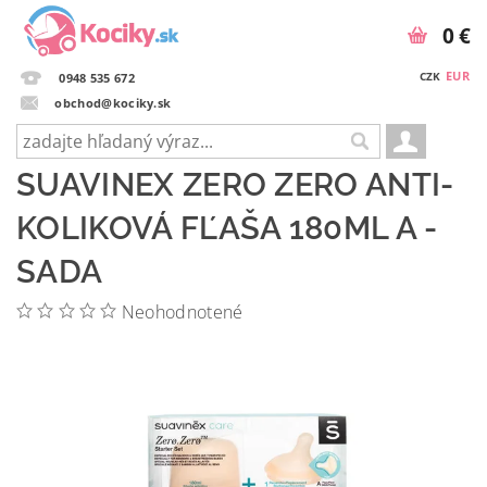
0 €
EUR
CZK
0948 535 672
obchod@kociky.sk
SUAVINEX ZERO ZERO ANTI-
KOLIKOVÁ FĽAŠA 180ML A -
SADA
Neohodnotené