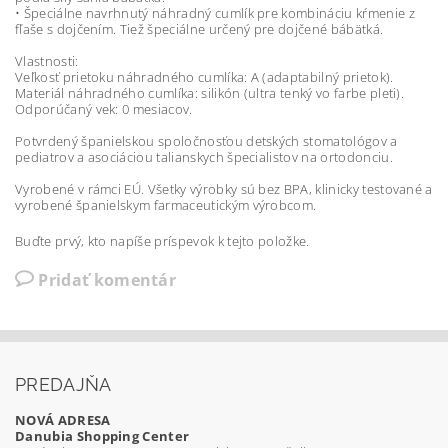
• Špeciálne navrhnutý náhradný cumlík pre kombináciu kŕmenie z
fľaše s dojčením. Tiež špeciálne určený pre dojčené bábätká.
Vlastnosti:
Veľkosť prietoku náhradného cumlíka: A (adaptabilný prietok).
Materiál náhradného cumlíka: silikón (ultra tenký vo farbe pleti).
Odporúčaný vek: 0 mesiacov.
Potvrdený španielskou spoločnosťou detských stomatológov a
pediatrov a asociáciou talianskych špecialistov na ortodonciu.
Vyrobené v rámci EÚ. Všetky výrobky sú bez BPA, klinicky testované a
vyrobené španielskym farmaceutickým výrobcom.
Buďte prvý, kto napíše príspevok k tejto položke.
Pridať komentár
PREDAJŇA
NOVÁ ADRESA
Danubia Shopping Center