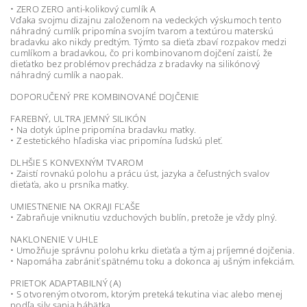
• ZERO ZERO anti-kolikový cumlík A
Vďaka svojmu dizajnu založenom na vedeckých výskumoch tento
náhradný cumlík pripomína svojím tvarom a textúrou materskú
bradavku ako nikdy predtým. Týmto sa dieťa zbaví rozpakov medzi
cumlíkom a bradavkou, čo pri kombinovanom dojčení zaistí, že
dieťatko bez problémov prechádza z bradavky na silikónový
náhradný cumlík a naopak.
DOPORUČENÝ PRE KOMBINOVANÉ DOJČENIE
FAREBNÝ, ULTRA JEMNÝ SILIKÓN
• Na dotyk úplne pripomína bradavku matky.
• Z estetického hľadiska viac pripomína ľudskú pleť.
DLHŠIE S KONVEXNÝM TVAROM
• Zaistí rovnakú polohu a prácu úst, jazyka a čeľustných svalov
dieťaťa, ako u prsníka matky.
UMIESTNENIE NA OKRAJI FĽAŠE
• Zabraňuje vniknutiu vzduchových bublín, pretože je vždy plný.
NAKLONENIE V UHLE
• Umožňuje správnu polohu krku dieťaťa a tým aj príjemné dojčenia.
• Napomáha zabrániť spätnému toku a dokonca aj ušným infekciám.
PRIETOK ADAPTABILNÝ (A)
• S otvoreným otvorom, ktorým preteká tekutina viac alebo menej
podľa sily sania bábätka.