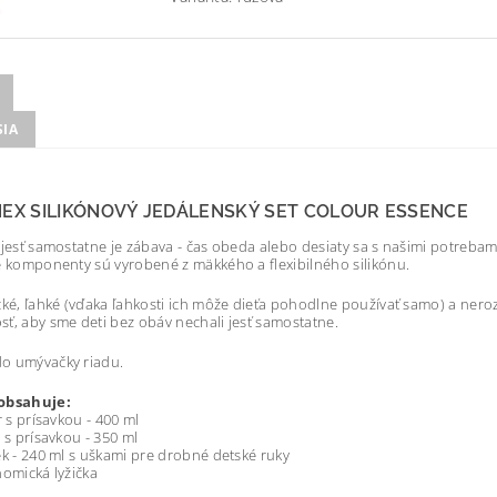
SIA
NEX SILIKÓNOVÝ JEDÁLENSKÝ SET COLOUR ESSENCE
 jesť samostatne je zábava - čas obeda alebo desiaty sa s našimi potreb
é komponenty sú vyrobené z mäkkého a flexibilného silikónu.
cké, ľahké (vďaka ľahkosti ich môže dieťa pohodlne používať samo) a nero
ť, aby sme deti bez obáv nechali jesť samostatne.
o umývačky riadu.
obsahuje:
r s prísavkou - 400 ml
a s prísavkou - 350 ml
ek - 240 ml s uškami pre drobné detské ruky
nomická lyžička