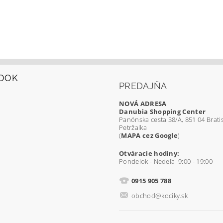
OOK
PREDAJŇA
NOVÁ ADRESA
Danubia Shopping Center
Panónska cesta 38/A, 851 04 Bratis
Petržalka
(
MAPA cez Google
)
Otváracie hodiny:
Pondelok - Nedeľa 9:00 - 19:00
0915 905 788
obchod@kociky.sk