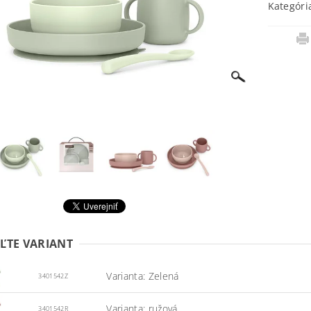
Kategóri
ĽTE VARIANT
Varianta: Zelená
3401542Z
Varianta: ružová
3401542R