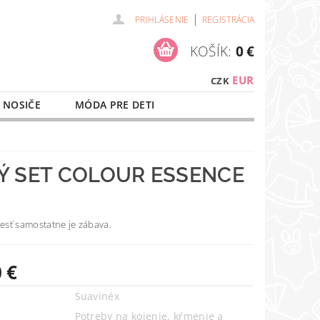
|
PRIHLÁSENIE
REGISTRÁCIA
KOŠÍK:
0 €
EUR
CZK
 NOSIČE
MÓDA PRE DETI
NAŠE SLUŽBY
O NÁKUPE
Ý SET COLOUR ESSENCE
jesť samostatne je zábava.
 €
Suavinéx
Potreby na kojenie, kŕmenie a