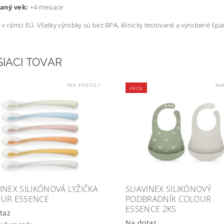
aný vek:
+4 mesiace
v rámci EÚ. Všetky výrobky sú bez BPA, klinicky testované a vyrobené š
SIACI TOVAR
Kód:
3162122_1
Kód
Akcia
INEX SILIKÓNOVÁ LYŽIČKA
SUAVINEX SILIKÓNOVÝ
UR ESSENCE
PODBRADNÍK COLOUR
ESSENCE 2KS
taz
Na dotaz