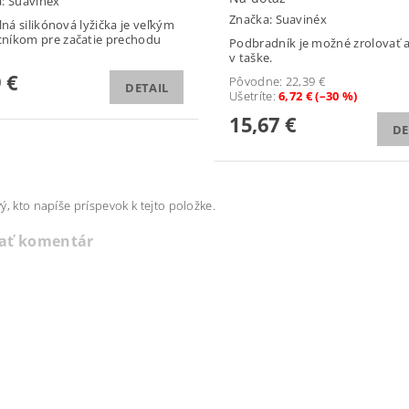
a:
Suavinéx
Značka:
Suavinéx
ilná silikónová lyžička je veľkým
níkom pre začatie prechodu
Podbradník je možné zrolovať a
v taške.
 €
Pôvodne:
22,39 €
DETAIL
Ušetríte
:
6,72 € (–30 %)
15,67 €
DE
ý, kto napíše príspevok k tejto položke.
dať komentár