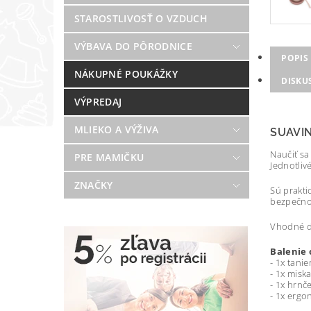
STAROSTLIVOSŤ O VZDUCH
VÝBAVA DO PÔRODNICE
POPIS
NÁKUPNÉ POUKÁŽKY
DISKU
VÝPREDAJ
MLIEKO A VÝŽIVA
SUAVI
Naučiť sa
PRE MAMIČKU
Jednotliv
ZNAČKY
Sú prakti
bezpečnos
Vhodné d
Balenie 
- 1x tanie
- 1x misk
- 1x hrnč
- 1x ergo