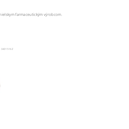
panielskym farmaceutickým výrobcom.
:
3401516Z