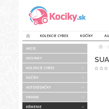
KOLEKCIE CYBEX
KOČÍKY
AU
STAROSTLIVOSŤ O VZDUCH
VÝBAVA DO 
AKCIE
BLOG
PREDAJŇA
KONTAKT
SUA
NOVINKY
KOLEKCIE CYBEX
KOČÍKY
AUTOSEDAČKY
HRANIE
KŔMENIE