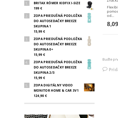
Značk
BRITAX RÖMER KIDFIX I-SIZE
Flexib
199 €
pomoc
od...
ZOPA PRIEDUŠNÁ PODLOŽKA
DO AUTOSEDAČKY BREEZE
8,09
SKUPINA 1
15,99 €
ZOPA PRIEDUŠNÁ PODLOŽKA
DO AUTOSEDAČKY BREEZE
SKUPINA 0+
15,99 €
Buďte prv
ZOPA PRIEDUŠNÁ PODLOŽKA
DO AUTOSEDAČKY BREEZE
Pri
SKUPINA 2/3
15,99 €
ZOPA DIGITÁLNY VIDEO
MONITOR HOME & CAR 3V1
124,90 €