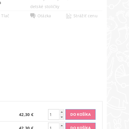
a
detské stoličky
Tlač
Otázka
Strážiť cenu
42,30 €
42,30 €