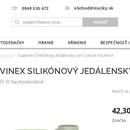
obchod@kociky.sk
0948 535 672
TOSEDAČKY
HRANIE
KŔMENIE
BEZPEČNOSŤ /
PÔRODNICE
MLIEKO A VÝŽIVA
PRE MAMIČKU
Kŕmenie
Suavinex Silikónový jedálenský set Colour Essence
VINEX SILIKÓNOVÝ JEDÁLENSK
Neohodnotené
Naučiť sa 
42,30
Značka