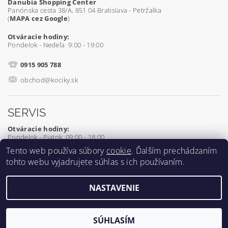
Danubia Shopping Center
Panónska cesta 38/A, 851 04 Bratislava - Petržalka
(
MAPA cez Google
)
Otváracie hodiny:
Pondelok - Nedeľa 9:00 - 19:00
0915 905 788
obchod@kociky.sk
SERVIS
Otváracie hodiny:
Pondelok - Piatok 09:00 - 18:00
Tento web používa súbory
cookie
. Ďalším prechádzaním
0905 539 927
tohto webu vyjadrujete súhlas s ich používaním.
servis@kociky.sk
NASTAVENIE
2026 ©
Kociky.sk
, všetky práva vyhradené
Vytvoril Shoptet
SÚHLASÍM