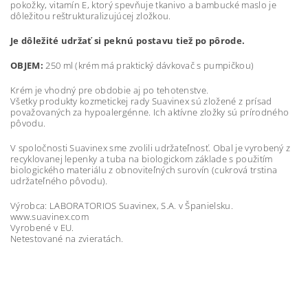
pokožky, vitamín E, ktorý spevňuje tkanivo a bambucké maslo je
dôležitou reštrukturalizujúcej zložkou.
Je dôležité udržať si peknú postavu tiež po pôrode.
OBJEM:
250 ml (krém má praktický dávkovač s pumpičkou)
Krém je vhodný pre obdobie aj po tehotenstve.
Všetky produkty kozmetickej rady Suavinex sú zložené z prísad
považovaných za hypoalergénne. Ich aktívne zložky sú prírodného
pôvodu.
V spoločnosti Suavinex sme zvolili udržateľnosť. Obal je vyrobený z
recyklovanej lepenky a tuba na biologickom základe s použitím
biologického materiálu z obnoviteľných surovín (cukrová trstina
udržateľného pôvodu).
Výrobca: LABORATORIOS Suavinex, S.A. v Španielsku.
www.suavinex.com
Vyrobené v EU.
Netestované na zvieratách.