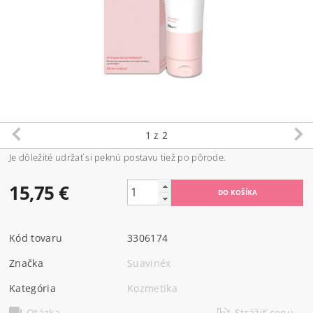
1
z 2
Je dôležité udržať si peknú postavu tiež po pôrode.
15,75 €
Kód tovaru
3306174
Značka
Suavinéx
Kategória
Kozmetika
Otázka
Strážiť cenu