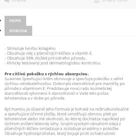
POPIS
DISKUSIA
- Stimuluje tvorbu kolagénu
- Obsahuje olej z pšeničných klíčkov a vitamín E.
- Obsahuje 93% zložiek prírodného pôvodu.
- Klinicky testovaný pod dermatologickou kontrolou.
Pre citlivú pokožku s rýchlou absorpciou.
Suavinex Spevňujúci krém obnovuje a spevňuje pokožku s veľmi
rýchlou vstrebateľnosťou. Dokonalá starostlivosť pre mamičky po
pôrode s vitamínom E. Predstavuje novú radu kozmetickej
starostlivosti vytvorenú k starostlivosti o Vaše telo počas
tehotenstva a v dobe po pôrode.
Byť mamou je úžasné! Jeho formula je bohatá na reštrukturalizačné
a spevňujúce účinné zložky, ktoré umožňujú obnovu pleti po
tehotenstve alebo iné okolnosti, ku ktorej dochádza napríklad po
rýchlom znížení telesnej váhy. Svojim vysokým obsahom oleja z
pšeničných klíčkov omladzuje a zoslabuje praskliny v pokožke.
Obsahuje hydroxiprolisilan, ktorý bojuje proti ochabnutosti