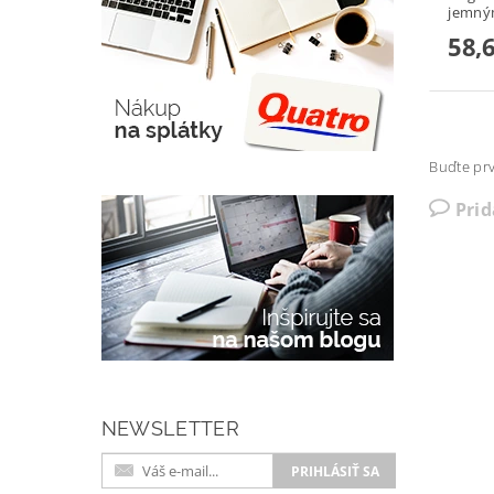
jemným
58,
Buďte prv
Pri
NEWSLETTER