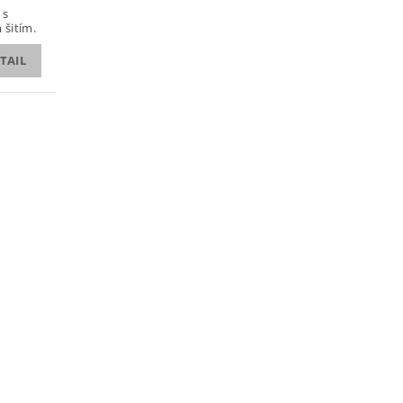
 s
 šitím.
TAIL