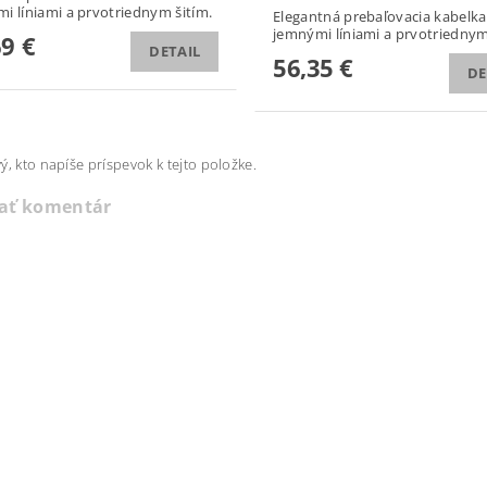
i líniami a prvotriednym šitím.
Elegantná prebaľovacia kabelka
jemnými líniami a prvotriednym
69 €
DETAIL
56,35 €
DE
ý, kto napíše príspevok k tejto položke.
dať komentár