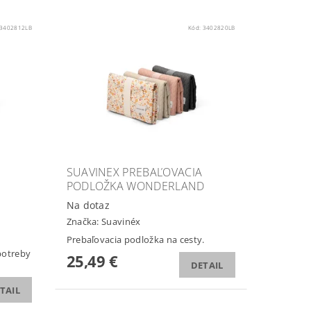
3402812LB
Kód:
3402820LB
SUAVINEX PREBAĽOVACIA
PODLOŽKA WONDERLAND
Na dotaz
Značka:
Suavinéx
Prebaľovacia podložka na cesty.
potreby
25,49 €
DETAIL
TAIL