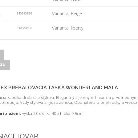
Varianta: Beige
3402808BG
Varianta: liberty
3402808LB
SIA
NEX PREBAĽOVACIA TAŠKA WONDERLAND MALÁ
cia kabelka drobná a štýlová. Elegantný s jemnými líniami a prvotriednym š
otrebujú. Vždy štýlová a rýdzo ženská. Obohatená o priehradky a vrecko 
ri zložení:
výška 23 x šírka 40 x hĺbka 9,5cm
SIACI TOVAR