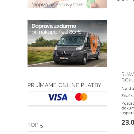
SUAV
DOK
PRIJÍMAME ONLINE PLATBY
Na do
Značk
Púzdro
dokume
uspori
23,
TOP 5