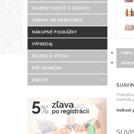
STAROSTLIVOSŤ O VZDUCH
VÝBAVA DO PÔRODNICE
NÁKUPNÉ POUKÁŽKY
VÝPREDAJ
POPIS
MLIEKO A VÝŽIVA
DISKU
PRE MAMIČKU
ZNAČKY
SUAVI
Prebaľova
mamičky p
Veľkosť p
SÚVI