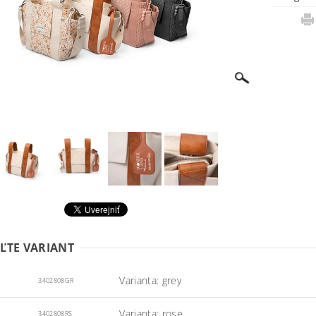
ĽTE VARIANT
Varianta: grey
3402808GR
Varianta: rose
3402808RS