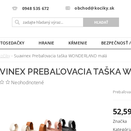
obchod@kociky.sk
0948 535 672
TOSEDAČKY
HRANIE
KŔMENIE
BEZPEČNOSŤ /
PÔRODNICE
MLIEKO A VÝŽIVA
PRE MAMIČKU
Kočíky
Suavinex Prebaľovacia taška WONDERLAND malá
VINEX PREBAĽOVACIA TAŠKA
Neohodnotené
Prebaľovac
52,59
Značka
Kategóri