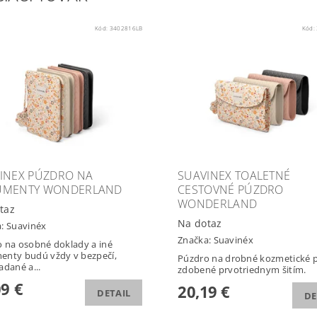
Kód:
3402816LB
Kód:
INEX PÚZDRO NA
SUAVINEX TOALETNÉ
UMENTY WONDERLAND
CESTOVNÉ PÚZDRO
WONDERLAND
taz
Na dotaz
a:
Suavinéx
Značka:
Suavinéx
 na osobné doklady a iné
nty budú vždy v bezpečí,
Púzdro na drobné kozmetické 
adané a...
zdobené prvotriednym šitím.
09 €
20,19 €
DETAIL
DE