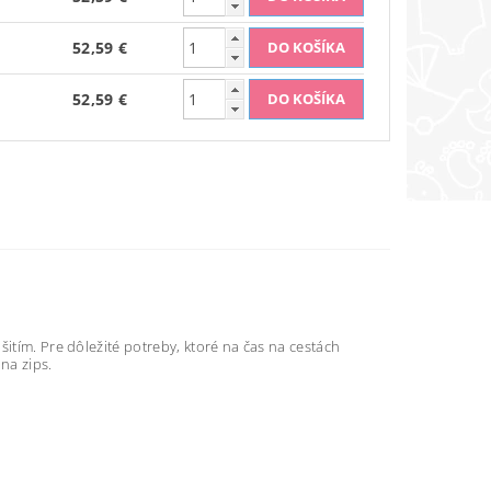
52,59 €
52,59 €
itím. Pre dôležité potreby, ktoré na čas na cestách
na zips.