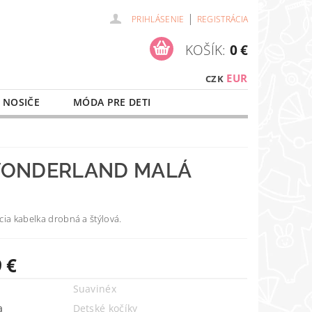
|
PRIHLÁSENIE
REGISTRÁCIA
KOŠÍK:
0 €
EUR
CZK
 NOSIČE
MÓDA PRE DETI
NAŠE SLUŽBY
O NÁKUPE
 WONDERLAND MALÁ
ia kabelka drobná a štýlová.
 €
Suavinéx
a
Detské kočíky