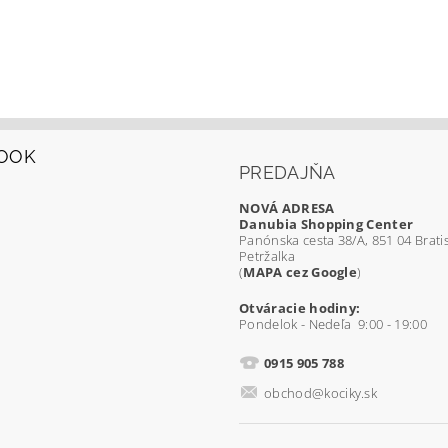
OOK
PREDAJŇA
NOVÁ ADRESA
Danubia Shopping Center
Panónska cesta 38/A, 851 04 Bratis
Petržalka
(
MAPA cez Google
)
Otváracie hodiny:
Pondelok - Nedeľa 9:00 - 19:00
0915 905 788
obchod@kociky.sk