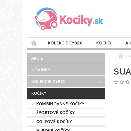
KOLEKCIE CYBEX
KOČÍKY
AU
STAROSTLIVOSŤ O VZDUCH
VÝBAVA DO 
AKCIE
BLOG
PREDAJŇA
KONTAKT
SUA
NOVINKY
KOLEKCIE CYBEX
KOČÍKY
KOMBINOVANÉ KOČÍKY
ŠPORTOVÉ KOČÍKY
GOLFOVÉ KOČÍKY
HLBOKÉ KOČÍKY