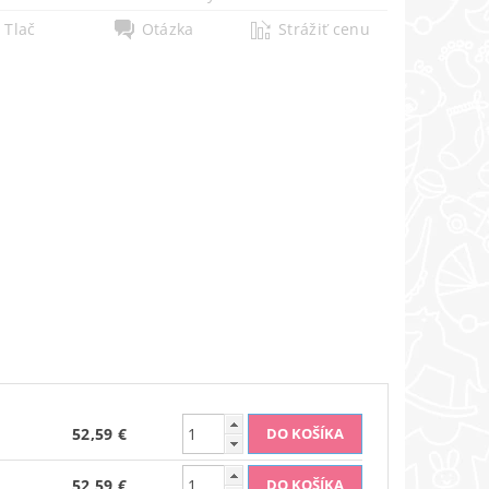
Tlač
Otázka
Strážiť cenu
52,59 €
52,59 €