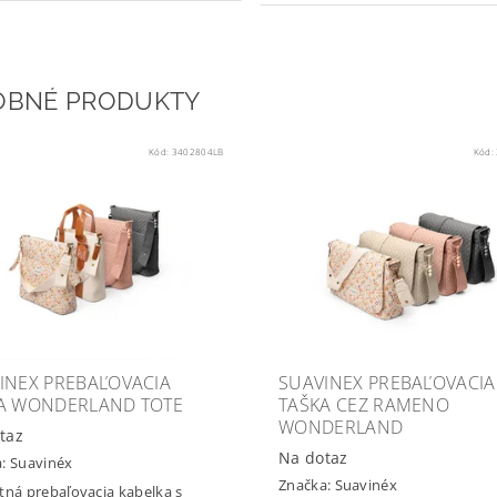
OBNÉ PRODUKTY
Kód:
3402804LB
Kód:
INEX PREBAĽOVACIA
SUAVINEX PREBAĽOVACIA
A WONDERLAND TOTE
TAŠKA CEZ RAMENO
WONDERLAND
taz
Na dotaz
a:
Suavinéx
Značka:
Suavinéx
tná prebaľovacia kabelka s