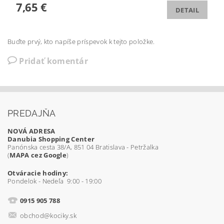
7,65 €
DETAIL
Buďte prvý, kto napíše príspevok k tejto položke.
Pridať komentár
PREDAJŇA
NOVÁ ADRESA
Danubia Shopping Center
Panónska cesta 38/A, 851 04 Bratislava - Petržalka
(
MAPA cez Google
)
Otváracie hodiny:
Pondelok - Nedeľa 9:00 - 19:00
0915 905 788
obchod@kociky.sk