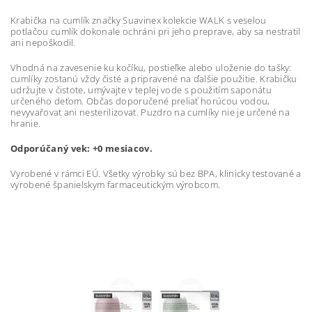
Krabička na cumlík značky Suavinex kolekcie WALK s veselou
potlačou cumlík dokonale ochráni pri jeho preprave, aby sa nestratil
ani nepoškodil.
Vhodná na zavesenie ku kočíku, postieľke alebo uloženie do tašky:
cumlíky zostanú vždy čisté a pripravené na ďalšie použitie. Krabičku
udržujte v čistote, umývajte v teplej vode s použitím saponátu
určeného deťom. Občas doporučené preliať horúcou vodou,
nevyvařovat ani nesterilizovat. Puzdro na cumlíky nie je určené na
hranie.
Odporúčaný vek: +0 mesiacov.
Vyrobené v rámci EÚ. Všetky výrobky sú bez BPA, klinicky testované a
vyrobené španielskym farmaceutickým výrobcom.