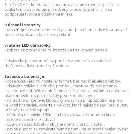
3. režim 2 v 1 - kombinuje stimuláciu a sanie v rovnakej relácii a
vďaka tomu sa simuluje prirodzený proces dojčenia, čím sa
podporuje tvorba a odsávanie mlieka
9 úrovní intenzity
- umožňuje nastavenie intenzity sania: jemné pre citlivé bradavky až
po silné spúšťanie bez zmeny relácií
vrátane LED obrazovky
- zobrazuje zvolený režim, intenzitu a tiež úroveň batérie
Odsávačka je navrhnutá na použitie v spojení s akoukoľvek
dojčenskou fľašou značky Suavinex.
Súčasťou balenia je:
- odsávačka - jediný nositeľný formát, bez hadičiek alebo káblov.
Odsávajte mlieko z jedného prsníka. Zmestí sa do podprsenky.
- silikónový klobúčik na uloženie prsníka - vďaka mäkkému povrchu s
hladkou textúrou je pre každý prsník komfortným
- náhradné silikónovej klobúčiky 3kusy - sú prispôsobiteľné pre 3
veľkosti bradaviek, vyberte si veľkosť, ktorá najlepšie sedí práve vám,
určené pre každý typ pŕs
- nádobka na mlieko 180ml - mlieko vďaka ochrannému krytu
môžete bezpečne skladovať
- USB-C nabíjací kábel - nabíjajte doma, v práci, v aute...
- pevné puzdro s uzatvárateľným zipsom - na zaistenie hygienického
transportu a uskladnenia je odsávačka vybavená puzdrom