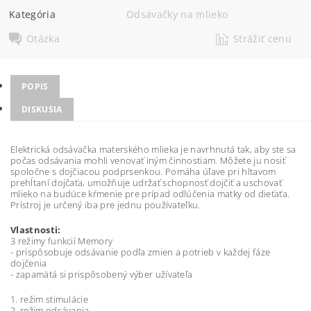
Kategória
Odsávačky na mlieko
Otázka
Strážiť cenu
POPIS
DISKUSIA
Elektrická odsávačka materského mlieka je navrhnutá tak, aby ste sa
počas odsávania mohli venovať iným činnostiam. Môžete ju nosiť
spoločne s dojčiacou podprsenkou. Pomáha úľave pri hltavom
prehĺtaní dojčaťa, umožňuje udržať schopnosť dojčiť a uschovať
mlieko na budúce kŕmenie pre prípad odlúčenia matky od dieťaťa.
Prístroj je určený iba pre jednu používateľku.
Vlastnosti:
3 režimy funkcií Memory
- prispôsobuje odsávanie podľa zmien a potrieb v každej fáze
dojčenia
- zapamätá si prispôsobený výber užívateľa
1. režim stimulácie
2. režim odsávania