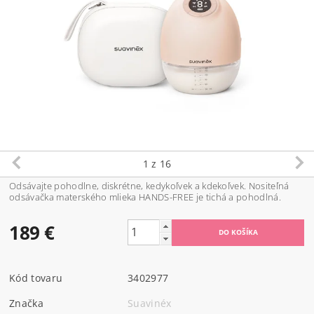
1
z 16
Odsávajte pohodlne, diskrétne, kedykoľvek a kdekoľvek. Nositeľná
odsávačka materského mlieka HANDS-FREE je tichá a pohodlná.
189 €
Kód tovaru
3402977
Značka
Suavinéx