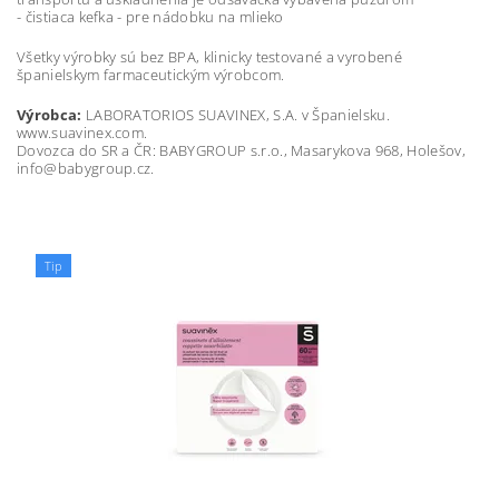
- čistiaca kefka - pre nádobku na mlieko
Všetky výrobky sú bez BPA, klinicky testované a vyrobené
španielskym farmaceutickým výrobcom.
Výrobca:
LABORATORIOS SUAVINEX, S.A. v Španielsku.
www.suavinex.com.
Dovozca do SR a ČR: BABYGROUP s.r.o., Masarykova 968, Holešov,
info@babygroup.cz.
Tip