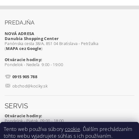
PREDAJŇA
NOVÁ ADRESA
Danubia Shopping Center
Panónska cesta 38/A, 851 04 Bratislava - Petržalka
(
MAPA cez Google
)
Otváracie hodiny:
Pondelok - Nedeľa 9:00 - 19:00
0915 905 788
obchod@kociky.sk
SERVIS
Otváracie hodiny:
Pondelok - Piatok 09:00 - 18:00
Tento web používa súbory
cookie
. Ďalším prechádzaním
0905 539 927
tohto webu vyjadrujete súhlas s ich používaním.