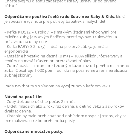
Chcete svojmu dieťaťu zabezpečiť zdravý úsmev už od prvého
zúbku?
Odporúčame používať celú radu Suavinex Baby & Kids
, ktorá
je špeciálne vyvinutá pre potreby bábätiek a malých detí:
- Kefka KIDS (2 – 6 rokov) – s mäkkými štetinami vhodnými pre
mliečne zuby, jazykovým čističom, protišmykovou rukoväťou a
prísavkou na uchytenie
- Kefka BABY (0-2 roky) – ideálna pre prvé zúbky, jemná a
ergonomická
- Masážne hryzátko na ďasná (0 m+) – 100% silikón, rôzne tvary a
textúry na masáž ďasien pri prerezávaní zúbkov
- Zubná pasta – chráni pred zubným kazom už od prvého mliečneho
zuba. Obsahuje 1 000 ppm fluoridu na posilnenie a remineralizáciu
zubnej skloviny
Rada navrhnutá s ohľadom na vývoj zubov v každom veku.
Návod na použitie:
- Zuby dôkladne očistite počas 2 minút.
- U detí mladších ako 2 roky raz denne, u detí vo veku 2 až 6 rokov
dvakrát denne.
- Čistenie by malo prebiehať pod dohľadom dospelej osoby, aby sa
minimalizovalo riziko prehltnutia pasty.
Odporúčané množstvo pasty: