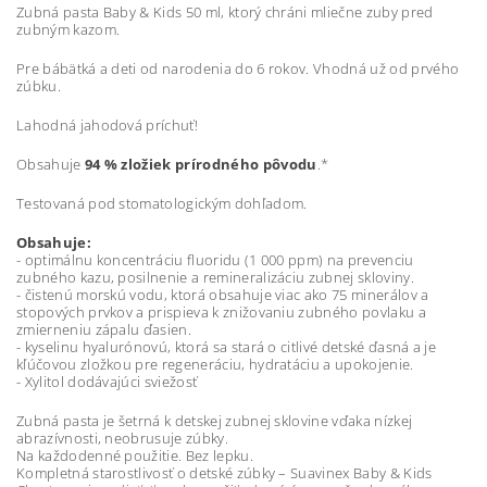
Zubná pasta Baby & Kids 50 ml, ktorý chráni mliečne zuby pred
zubným kazom.
Pre bábätká a deti od narodenia do 6 rokov. Vhodná už od prvého
zúbku.
Lahodná jahodová príchuť!
Obsahuje
94 % zložiek prírodného pôvodu
.*
Testovaná pod stomatologickým dohľadom.
Obsahuje:
- optimálnu koncentráciu fluoridu (1 000 ppm) na prevenciu
zubného kazu, posilnenie a remineralizáciu zubnej skloviny.
- čistenú morskú vodu, ktorá obsahuje viac ako 75 minerálov a
stopových prvkov a prispieva k znižovaniu zubného povlaku a
zmierneniu zápalu ďasien.
- kyselinu hyalurónovú, ktorá sa stará o citlivé detské ďasná a je
kľúčovou zložkou pre regeneráciu, hydratáciu a upokojenie.
- Xylitol dodávajúci sviežosť
Zubná pasta je šetrná k detskej zubnej sklovine vďaka nízkej
abrazívnosti, neobrusuje zúbky.
Na každodenné použitie. Bez lepku.
Kompletná starostlivosť o detské zúbky – Suavinex Baby & Kids