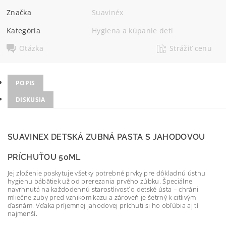
Značka
Suavinéx
Kategória
Hygiena a kúpanie detí
Otázka
Strážiť cenu
POPIS
DISKUSIA
SUAVINEX DETSKÁ ZUBNÁ PASTA S JAHODOVOU
PRÍCHUŤOU 50ML
Jej zloženie poskytuje všetky potrebné prvky pre dôkladnú ústnu
hygienu bábätiek už od prerezania prvého zúbku. Špeciálne
navrhnutá na každodennú starostlivosť o detské ústa – chráni
mliečne zuby pred vznikom kazu a zároveň je šetrný k citlivým
ďasnám. Vďaka príjemnej jahodovej príchuti si ho obľúbia aj tí
najmenší.