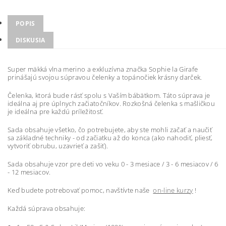
POPIS
DISKUSIA
Super mäkká vlna merino a exkluzívna značka Sophie la Girafe
prinášajú svojou súpravou čelenky a topánočiek krásny darček.
Čelenka, ktorá bude rásť spolu s Vaším bábätkom. Táto súprava je
ideálna aj pre úplnych začiatočníkov. Rozkošná čelenka s mašličkou
je ideálna pre každú príležitosť.
Sada obsahuje všetko, čo potrebujete, aby ste mohli začať a naučiť
sa základné techniky - od začiatku až do konca (ako nahodiť, pliesť,
vytvoriť obrubu, uzavrieť a zašiť).
Sada obsahuje vzor pre deti vo veku 0 - 3 mesiace / 3 - 6 mesiacov / 6
- 12 mesiacov.
Keď budete potrebovať pomoc, navštívte naše
on-line kurzy
!
Každá súprava obsahuje: