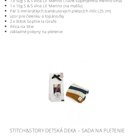
1 x 50g S & S vlna Lil 'Merino (100% superjemná merino vlna)
1 x 10g S & S vlna Lil 'Merino (na mašľu)
Pár 5 mm krátkych bambusových pletacích ihlíc (25 cm)
vzor pre čelenku a topánočky
2 x štítok Sophie la Girafe
ihlica na šitie
základné pokyny na pletenie
STITCH&STORY DETSKÁ DEKA – SADA NA PLETENIE