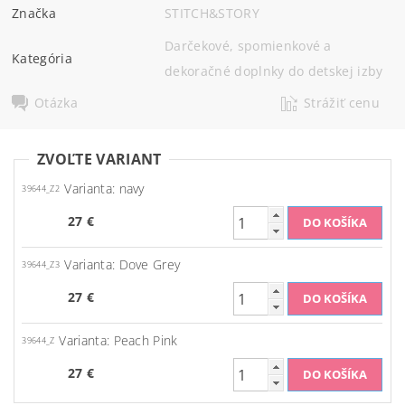
Značka
STITCH&STORY
Darčekové, spomienkové a
Kategória
dekoračné doplnky do detskej izby
Otázka
Strážiť cenu
ZVOĽTE VARIANT
Varianta: navy
39644_Z2
27 €
Varianta: Dove Grey
39644_Z3
27 €
Varianta: Peach Pink
39644_Z
27 €