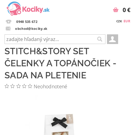
0 €
EUR
CZK
0948 535 672
obchod@kociky.sk
STITCH&STORY SET
ČELENKY A TOPÁNOČIEK -
SADA NA PLETENIE
Neohodnotené