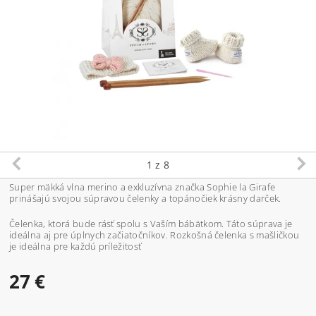
1
z 8
Super mäkká vlna merino a exkluzívna značka Sophie la Girafe
prinášajú svojou súpravou čelenky a topánočiek krásny darček.
Čelenka, ktorá bude rásť spolu s Vaším bábätkom. Táto súprava je
ideálna aj pre úplnych začiatočníkov. Rozkošná čelenka s mašličkou
je ideálna pre každú príležitosť
27 €