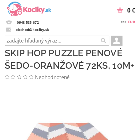
0 €
EUR
CZK
0948 535 672
obchod@kociky.sk
SKIP HOP PUZZLE PENOVÉ
ŠEDO-ORANŽOVÉ 72KS, 10M+
Neohodnotené