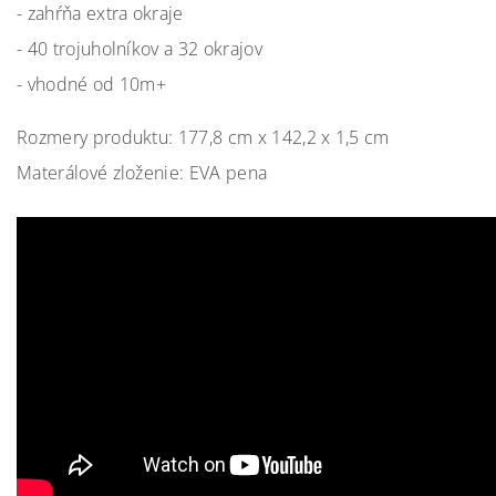
- zahŕňa extra okraje
- 40 trojuholníkov a 32 okrajov
- vhodné od 10m+
Rozmery produktu: 177,8 cm x 142,2 x 1,5 cm
Materálové zloženie: EVA pena