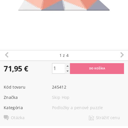
1
z 4
71,95 €
Kód tovaru
245412
Značka
Skip Hop
Kategória
Podložky a penové puzzle
Otázka
Strážiť cenu