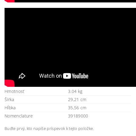
Hmotnosť
3.04 kg
Šírka
29,21 cm
Hĺbka
35,56 cm
Nomenclature
39189000
Buďte prvý, kto napíše príspevok k tejto položke.