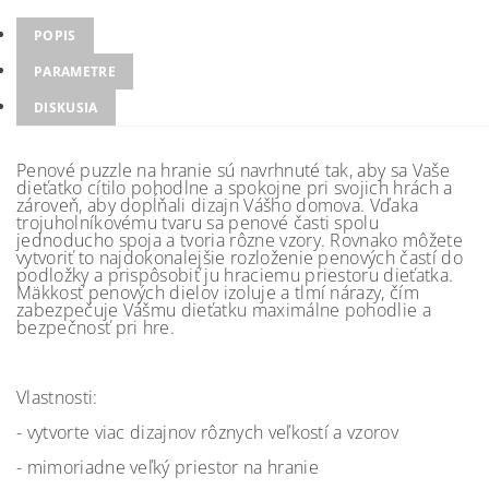
POPIS
PARAMETRE
DISKUSIA
Penové puzzle na hranie sú navrhnuté tak, aby sa Vaše
dieťatko cítilo pohodlne a spokojne pri svojich hrách a
zároveň, aby dopĺňali dizajn Vášho domova. Vďaka
trojuholníkovému tvaru sa penové časti spolu
jednoducho spoja a tvoria rôzne vzory. Rovnako môžete
vytvoriť to najdokonalejšie rozloženie penových častí do
podložky a prispôsobiť ju hraciemu priestoru dieťatka.
Mäkkosť penových dielov izoluje a tlmí nárazy, čím
zabezpečuje Vášmu dieťatku maximálne pohodlie a
bezpečnosť pri hre.
Vlastnosti:
- vytvorte viac dizajnov rôznych veľkostí a vzorov
- mimoriadne veľký priestor na hranie