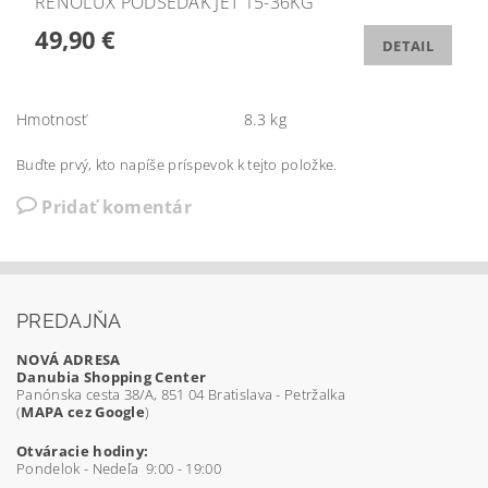
RENOLUX PODSEDÁK JET 15-36KG
49,90 €
DETAIL
Hmotnosť
8.3 kg
Buďte prvý, kto napíše príspevok k tejto položke.
Pridať komentár
PREDAJŇA
NOVÁ ADRESA
Danubia Shopping Center
Panónska cesta 38/A, 851 04 Bratislava - Petržalka
(
MAPA cez Google
)
Otváracie hodiny:
Pondelok - Nedeľa 9:00 - 19:00