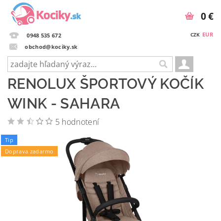
0 €
EUR
CZK
0948 535 672
obchod@kociky.sk
RENOLUX ŠPORTOVÝ KOČÍK
WINK - SAHARA
5 hodnotení
Tip
Doprava zadarmo