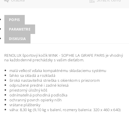
POPIS
PARAMETRE
DISKUSIA
RENOLUX športový kočík WINK - SOPHIE LA GIRAFE PARIS je vhodný
na každodenné prechádzky s vašim dieťaťom.
malá veľkosť vďaka kompaktnému skladaciemu systému
ľahko sa skladá a rozkladá
široká nastaviteľná strieška s okienkom s priezorom
odpružené predné i zadné kolesá
priestorný úložný kôš
odnímateľná pohodlná podložka
ochranný povrch opierky nôh
vrátane pláštenky
váha: 8,30 kg (9,10 kg v balení, rozmery balenia: 320 x 460 x 640)