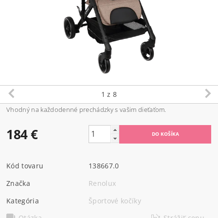
1
z 8
Vhodný na každodenné prechádzky s vašim dieťaťom.
184 €
Kód tovaru
138667.0
Značka
Renolux
Kategória
Športové kočíky
Otázka
Strážiť cenu