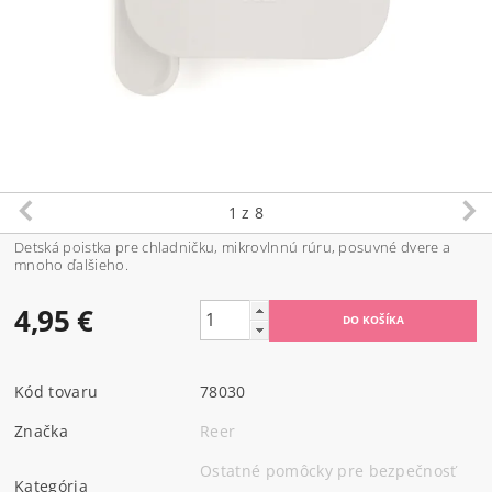
1
z 8
Detská poistka pre chladničku, mikrovlnnú rúru, posuvné dvere a
mnoho ďalšieho.
4,95 €
Kód tovaru
78030
Značka
Reer
Ostatné pomôcky pre bezpečnosť
Kategória