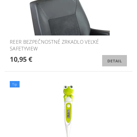
REER BEZPEČNOSTNÉ ZRKADLO VEĽKÉ
SAFETYVIEW
10,95 €
DETAIL
Tip