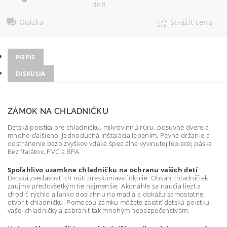
detí
Otázka
Strážiť cenu
POPIS
DISKUSIA
ZÁMOK NA CHLADNIČKU
Detská poistka pre chladničku, mikrovlnnú rúru, posuvné dvere a
mnoho ďalšieho. Jednoduchá inštalácia lepením. Pevné držanie a
odstránenie bezo zvyškov vďaka špeciálne vyvinutej lepiacej páske.
Bez ftalátov, PVC a BPA.
Spoľahlivo uzamkne chladničku na ochranu vašich detí
Detská zvedavosť ich núti preskúmavať okolie. Obsah chladničiek
zaujme predovšetkým tie najmenšie. Akonáhle sa naučia liezť a
chodiť, rýchlo a ľahko dosiahnu na madlá a dokážu samostatne
otvoriť chladničku. Pomocou zámku môžete zaistiť detskú poistku
vašej chladničky a zabrániť tak mnohým nebezpečenstvám.