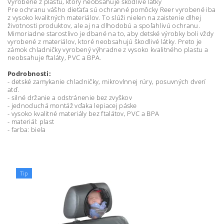
Vyrobené z plastu, ktorý neobsahuje škodlivé látky
Pre ochranu vášho dieťaťa sú ochranné pomôcky Reer vyrobené iba
z vysoko kvalitných materiálov. To slúži nielen na zaistenie dlhej
životnosti produktov, ale aj na dlhodobú a spoľahlivú ochranu.
Mimoriadne starostlivo je dbané na to, aby detské výrobky boli vždy
vyrobené z materiálov, ktoré neobsahujú škodlivé látky. Preto je
zámok chladničky vyrobený výhradne z vysoko kvalitného plastu a
neobsahuje ftaláty, PVC a BPA.
Podrobnosti:
- detské zamykanie chladničky, mikrovlnnej rúry, posuvných dverí
atď.
- silné držanie a odstránenie bez zvyškov
- jednoduchá montáž vďaka lepiacej páske
- vysoko kvalitné materiály bez ftalátov, PVC a BPA
- materiál: plast
- farba: biela
Tip