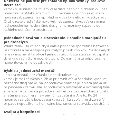
Univerzálne použitie pre chladničky, mikrovlnky, posuvné
dvere atď.
Zámok slúži nielen na to, aby vaše dieťa neotvorilo chladničku bez
povšimnutia. Vďaka svojmu multifunkčnému využitiu sa rovnako
hodí na zabezpečenie napríklad mikrovlnky alebo umývačky riadu.
Či už chcete predísť akémukoľvek nebezpečenstvu, vďaka svojmu
jednoduchému modernému designu harmonicky zapadne do
každého domáceho prostredia.
Jednoduché otváranie a zatváranie. Pohodlná manipulácia
pre dospelých
Vďaka zámku sú chladničky a ďalšie podobné spotrebiče bezpečne
uzamknuté a neprístupné pre malých prieskumníkov. Pre dospelých
je však možné ľahko otvoriť jednou rukou. Lištu stačí zatlačiť späť a
dvierka chladničky je možné otvoriť. Ochrannú lištu odporúčame
namontovať mimo dosahu detí.
Rýchla a jednoduchá montáž
Lepiaca montáž bez vŕtania alebo skrutkovania
Zámok je možné rýchlo a ľahko pripevniť vďaka špeciálne vyvinutej
bezpečnostnej páske. Na jednoduché použitie je lepiaca páska už
pripevnená k zámku. Ide jednoducho o odstránenie ochrannej fólie
a nalepenie zámku na požadované miesto – bez predchádzajúceho
značenia alebo merania – pevným zatlačením. A je to. Po 24
hodinách zaručuje lepiaca páska na zámku spoľahlivé držanie. V
prípade nepoužívania ho možno bez zanechania zvyškov odstrániť.
Kvalita a bezpečnosť