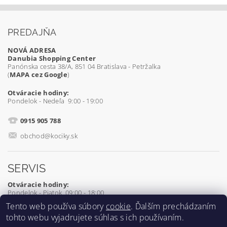
PREDAJŇA
NOVÁ ADRESA
Danubia Shopping Center
Panónska cesta 38/A, 851 04 Bratislava - Petržalka
(
MAPA cez Google
)
Otváracie hodiny:
Pondelok - Nedeľa 9:00 - 19:00
0915 905 788
obchod@kociky.sk
SERVIS
Otváracie hodiny:
Pondelok - Piatok 09:00 - 18:00
Tento web používa súbory
cookie
. Ďalším prechádzaním
0905 539 927
tohto webu vyjadrujete súhlas s ich používaním.