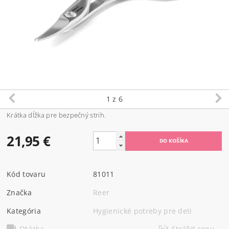
1
z 6
Krátka dĺžka pre bezpečný strih.
21,95 €
Kód tovaru
81011
Značka
Reer
Kategória
Hygienické potreby pre deti
Otázka
Strážiť cenu