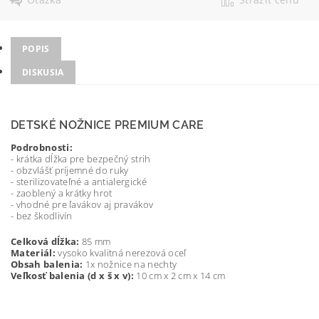
POPIS
DISKUSIA
DETSKÉ NOŽNICE PREMIUM CARE
Podrobnosti:
- krátka dĺžka pre bezpečný strih
- obzvlášť príjemné do ruky
- sterilizovateľné a antialergické
- zaoblený a krátky hrot
- vhodné pre ľavákov aj pravákov
- bez škodlivín
Celková dĺžka:
85 mm
Materiál:
vysoko kvalitná nerezová oceľ
Obsah balenia:
1x nožnice na nechty
Veľkosť balenia (d x š x v):
10 cm x 2 cm x 14 cm