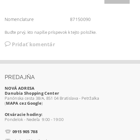
Nomenclature
87150090
Buďte prvý, kto napíše príspevok k tejto položke.
Pridať komentár
PREDAJŇA
NOVÁ ADRESA
Danubia Shopping Center
Panónska cesta 38/A, 851 04 Bratislava - Petržalka
(
MAPA cez Google
)
Otváracie hodiny:
Pondelok - Nedeľa 9:00 - 19:00
0915 905 788