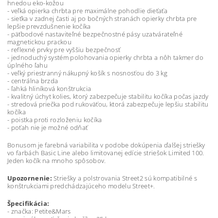
hnedou eko-kožou
- veľká opierka chrbta pre maximálne pohodlie dieťaťa
- sieťka v zadnej časti aj po bočných stranách opierky chrbta pre
lepšie prevzdušnenie kočíka
- päťbodové nastaviteľné bezpečnostné pásy uzatvárateľné
magnetickou prackou
- reflexné prvky pre vyššiu bezpečnosť
- jednoduchý systém polohovania opierky chrbta a nôh takmer do
úplného ľahu
- veľký priestranný nákupný košík s nosnosťou do 3 kg
- centrálna brzda
- ľahká hliníková konštrukcia
- kvalitný úchyt kolies, ktorý zabezpečuje stabilitu kočíka počas jazdy
- stredová priečka pod rukoväťou, ktorá zabezpečuje lepšiu stabilitu
kočíka
- poistka proti rozloženiu kočíka
- poťah nie je možné odňať
Bonusom je farebná variabilita v podobe dokúpenia ďalšej striešky
vo farbách Basic Line alebo limitovanej edície striešok Limited 100.
Jeden kočík na mnoho spôsobov.
Upozornenie:
Striešky a polstrovania Street2 sú kompatibilné s
konštrukciami predchádzajúceho modelu Street+.
Špecifikácia:
- značka: Petite&Mars