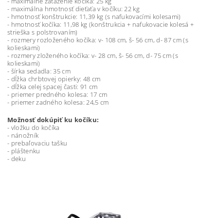
- maximálne zaťaženie kočíka: 25 kg
- maximálna hmotnosť dieťaťa v kočíku: 22 kg
- hmotnosť konštrukcie: 11,39 kg (s nafukovacími kolesami)
- hmotnosť kočíka: 11,98 kg (konštrukcia + nafukovacie kolesá +
strieška s polstrovaním)
- rozmery rozloženého kočíka: v- 108 cm, š- 56 cm, d- 87 cm (s
kolieskami)
- rozmery zloženého kočíka: v- 28 cm, š- 56 cm, d- 75 cm (s
kolieskami)
- šírka sedadla: 35 cm
- dĺžka chrbtovej opierky: 48 cm
- dĺžka celej spacej časti: 91 cm
- priemer predného kolesa: 17 cm
- priemer zadného kolesa: 24,5 cm
Možnosť dokúpiť ku kočíku:
- vložku do kočíka
- nánožník
- prebaľovaciu tašku
- pláštenku
- deku