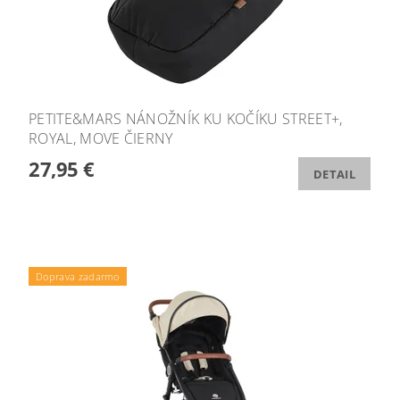
PETITE&MARS NÁNOŽNÍK KU KOČÍKU STREET+,
ROYAL, MOVE ČIERNY
27,95 €
DETAIL
Doprava zadarmo