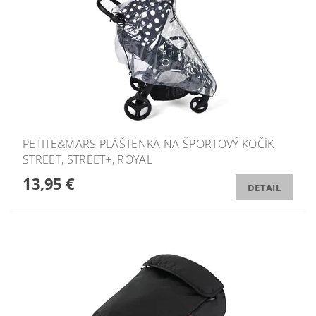
PETITE&MARS PLÁŠTENKA NA ŠPORTOVÝ KOČÍK
STREET, STREET+, ROYAL
13,95 €
DETAIL