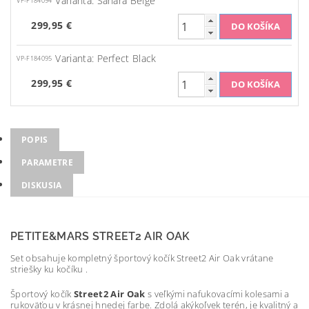
Varianta: Sahara Beige
VP-F184094
299,95 €
Varianta: Perfect Black
VP-F184095
299,95 €
POPIS
PARAMETRE
DISKUSIA
PETITE&MARS STREET2 AIR OAK
Set obsahuje kompletný športový kočík Street2 Air Oak vrátane
striešky ku kočíku .
Športový kočík
Street2 Air Oak
s veľkými nafukovacími kolesami a
rukoväťou v krásnej hnedej farbe. Zdolá akýkoľvek terén, je kvalitný a