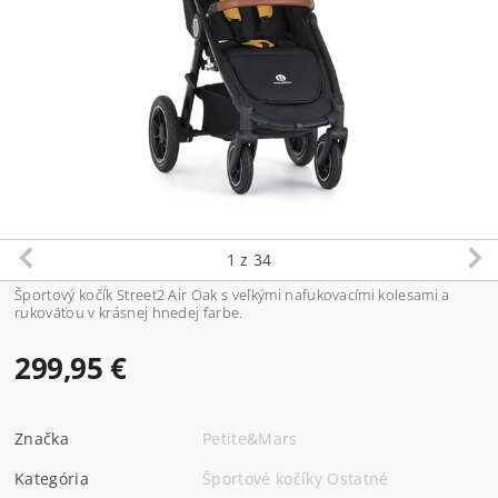
1
z 34
Športový kočík Street2 Air Oak s veľkými nafukovacími kolesami a
rukoväťou v krásnej hnedej farbe.
299,95 €
Značka
Petite&Mars
Kategória
Športové kočíky Ostatné