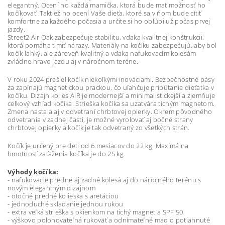
elegantný. Ocení ho každá mamička, ktorá bude mať možnosť ho
kočíkovať. Taktiež ho ocení Vaše dieťa, ktoré sa v ňom bude cítiť
komfortne za každého počasia a určite si ho obľúbi už počas prvej
jazdy.
Street2 Air Oak zabezpečuje stabilitu, vďaka kvalitnej konštrukcii,
ktorá pomáha tlmiť nárazy. Materiály na kočíku zabezpečujú, aby bol
kočík ľahký, ale zároveň kvalitný a vďaka nafukovacím kolesám
zvládne hravo jazdu aj v náročnom teréne.
V roku 2024 prešiel kočík niekoľkými inováciami. Bezpečnostné pásy
za zapínajú magnetickou prackou, čo uľahčuje pripútanie dieťatka v
kočíku. Dizajn kolies AIR je modernejší a minimalistickejší a zjemňuje
celkový vzhľad kočíka. Strieška kočíka sa uzatvára tichým magnetom.
Zmena nastala aj v odvetraní chrbtovej opierky. Okrem pôvodného
odvetrania v zadnej časti, je možné vyrolovať aj bočné strany
chrbtovej opierky a kočík je tak odvetraný zo všetkých strán.
Kočík je určený pre deti od 6 mesiacov do 22 kg. Maximálna
hmotnosť zaťaženia kočíka je do 25 kg.
Výhody kočíka:
- nafukovacie predné aj zadné kolesá aj do náročného terénu s
novým elegantným dizajnom
- otočné predné kolieska s aretáciou
- jednoduché skladanie jednou rukou
- extra veľká strieška s okienkom na tichý magnet a SPF 50
- výškovo polohovateľná rukoväť a odnímateľné madlo potiahnuté