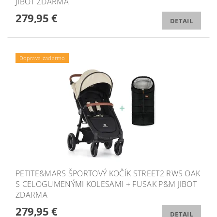
JIBOT ZDARMA
279,95 €
DETAIL
Doprava zadarmo
PETITE&MARS ŠPORTOVÝ KOČÍK STREET2 RWS OAK
S CELOGUMENÝMI KOLESAMI + FUSAK P&M JIBOT
ZDARMA
279,95 €
DETAIL