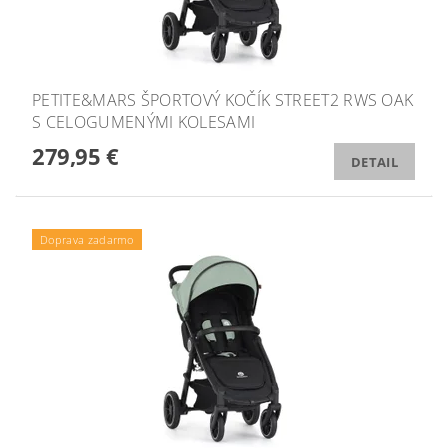
PETITE&MARS ŠPORTOVÝ KOČÍK STREET2 RWS OAK
S CELOGUMENÝMI KOLESAMI
279,95 €
DETAIL
Doprava zadarmo