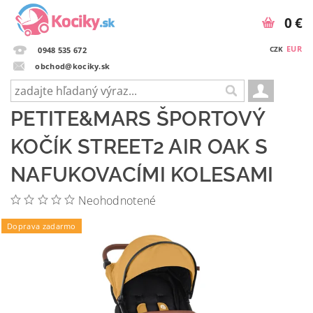
0 €
EUR
CZK
0948 535 672
obchod@kociky.sk
PETITE&MARS ŠPORTOVÝ
KOČÍK STREET2 AIR OAK S
NAFUKOVACÍMI KOLESAMI
Neohodnotené
Doprava zadarmo