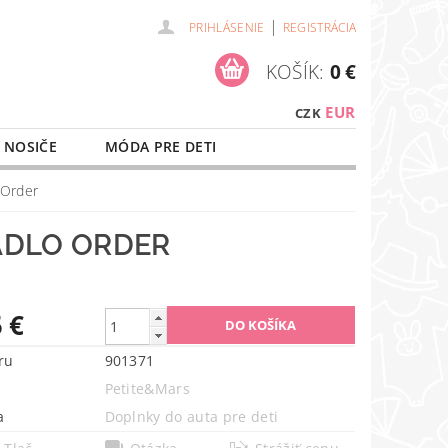
|
PRIHLÁSENIE
REGISTRÁCIA
KOŠÍK:
0 €
EUR
CZK
 NOSIČE
MÓDA PRE DETI
NAŠE SLUŽBY
O NÁKUPE
 Order
ADLO ORDER
 €
ru
901371
Petite&Mars
a
Doplnky do auta pre deti