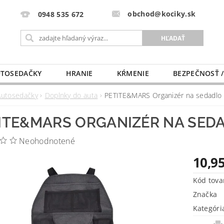
obchod@kociky.sk
0948 535 672
TOSEDAČKY
HRANIE
KŔMENIE
BEZPEČNOSŤ /
PÔRODNICE
MLIEKO A VÝŽIVA
PRE MAMIČKU
Autosedačky
Doplnky do auta
PETITE&MARS Organizér na sedadlo
ITE&MARS ORGANIZÉR NA SED
Neohodnotené
10,95
Kód tova
Značka
Kategóri