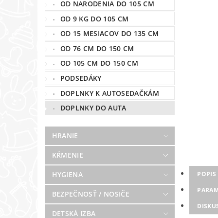
OD NARODENIA DO 105 CM
OD 9 KG DO 105 CM
OD 15 MESIACOV DO 135 CM
OD 76 CM DO 150 CM
OD 105 CM DO 150 CM
PODSEDÁKY
DOPLNKY K AUTOSEDAČKÁM
DOPLNKY DO AUTA
HRANIE
KŔMENIE
HYGIENA
POPIS
PARAM
BEZPEČNOSŤ / NOSIČE
DISKU
DETSKÁ IZBA