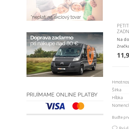
PETI
ZADN
Na do
Značk
11,
Hmotnos
Šírka
PRIJÍMAME ONLINE PLATBY
Hĺbka
Nomencl
Buďte prv
Pri