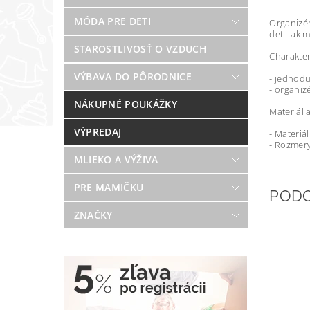
MÓDA PRE DETI
Organizér
deti tak 
STAROSTLIVOSŤ O VZDUCH
Charakter
VÝBAVA DO PÔRODNICE
- jednodu
- organiz
NÁKUPNÉ POUKÁŽKY
Materiál 
VÝPREDAJ
- Materiá
- Rozmery
MLIEKO A VÝŽIVA
PRE MAMIČKU
POD
ZNAČKY