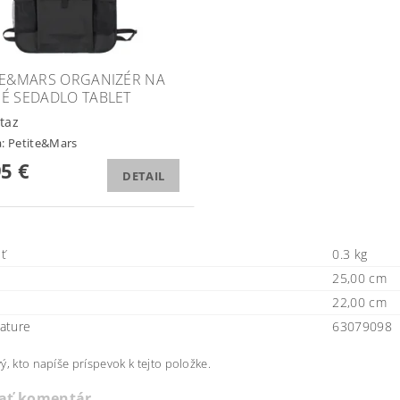
TE&MARS ORGANIZÉR NA
É SEDADLO TABLET
taz
a:
Petite&Mars
95 €
DETAIL
ť
0.3 kg
25,00 cm
22,00 cm
ature
63079098
ý, kto napíše príspevok k tejto položke.
dať komentár