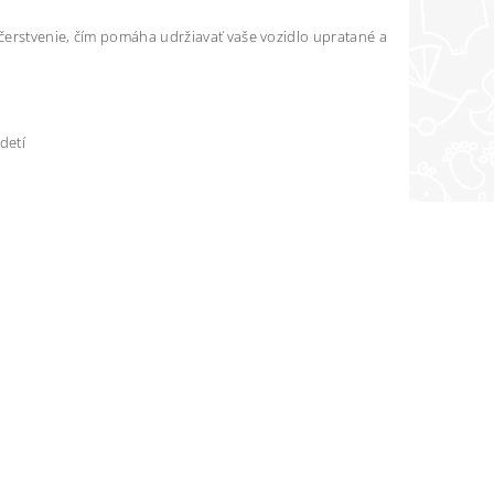
čerstvenie, čím pomáha udržiavať vaše vozidlo upratané a
detí