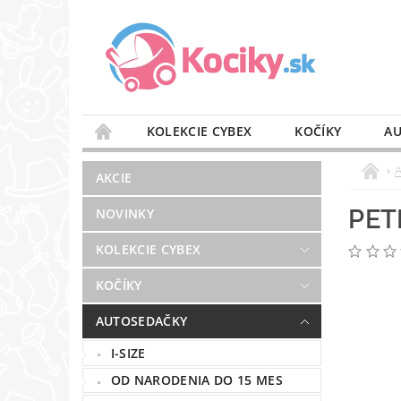
KOLEKCIE CYBEX
KOČÍKY
AU
STAROSTLIVOSŤ O VZDUCH
VÝBAVA DO 
AKCIE
BLOG
PREDAJŇA
KONTAKT
PET
NOVINKY
KOLEKCIE CYBEX
KOČÍKY
AUTOSEDAČKY
I-SIZE
OD NARODENIA DO 15 MES