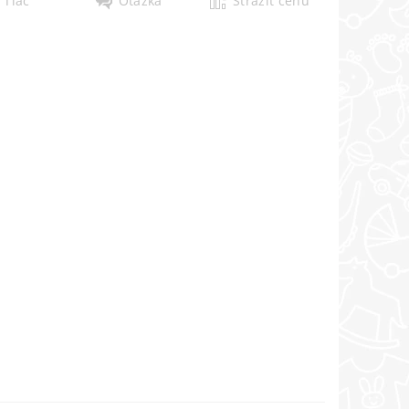
Tlač
Otázka
Strážiť cenu