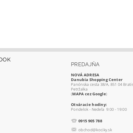
OOK
PREDAJŇA
NOVÁ ADRESA
Danubia Shopping Center
Panónska cesta 38/A, 851 04 Bratis
Petržalka
(
MAPA cez Google
)
Otváracie hodiny:
Pondelok - Nedeľa 9:00 - 19:00
0915 905 788
obchod@kociky.sk