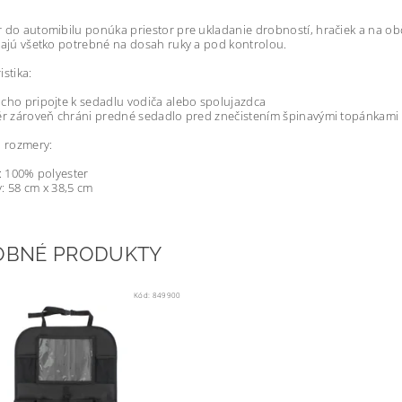
 do automibilu ponúka priestor pre ukladanie drobností, hračiek a na ob
majú všetko potrebné na dosah ruky a pod kontrolou.
istika:
cho pripojte k sedadlu vodiča alebo spolujazdca
ér zároveň chráni predné sedadlo pred znečistením špinavými topánkami 
a rozmery:
l: 100% polyester
: 58 cm x 38,5 cm
OBNÉ PRODUKTY
Kód:
849900