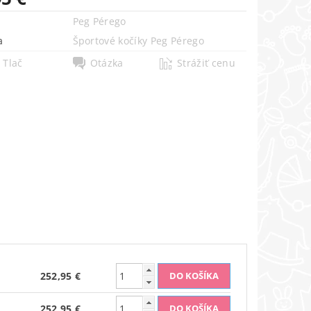
Peg Pérego
a
Športové kočíky Peg Pérego
Tlač
Otázka
Strážiť cenu
252,95 €
252,95 €