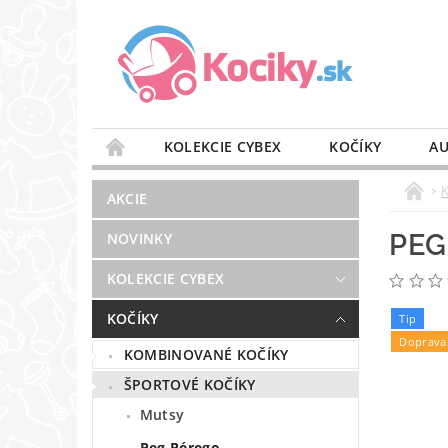
KOLEKCIE CYBEX
KOČÍKY
AU
STAROSTLIVOSŤ O VZDUCH
VÝBAVA DO 
AKCIE
BLOG
PREDAJŇA
KONTAKT
PEG
NOVINKY
KOLEKCIE CYBEX
KOČÍKY
Tip
Doprava
KOMBINOVANÉ KOČÍKY
ŠPORTOVÉ KOČÍKY
Mutsy
Peg Pérego