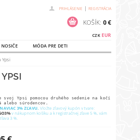
|
PRIHLÁSENIE
REGISTRÁCIA
KOŠÍK:
0 €
EUR
CZK
 NOSIČE
MÓDA PRE DETI
NAŠE SLUŽBY
O NÁKUPE
 Ypsi
YPSI
e svoj Ypsi pomocou druhého sedenie na kočík pre
á alebo súrodencov.
 NAVIAC 3% ZĽAVU.
Vložte zľavový kupón v tvare:
GO3%
v nákupnom košíku a k
registračnej zľave
5 %, vám
zľava 3 %.
95 €