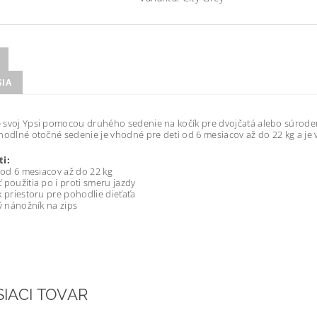
SIA
 svoj Ypsi pomocou druhého sedenie na kočík pre dvojčatá alebo súrode
hodlné otočné sedenie je vhodné pre deti od 6 mesiacov až do 22 kg a je
ti:
i od 6 mesiacov až do 22 kg
 použitia po i proti smeru jazdy
k priestoru pre pohodlie dieťaťa
ký nánožník na zips
SIACI TOVAR