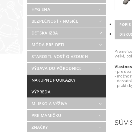
HYGIENA
BEZPEČNOSŤ / NOSIČE
POPIS
DETSKÁ IZBA
DISKU
MÓDA PRE DETI
Premeňte
Veľké, po
STAROSTLIVOSŤ O VZDUCH
Vlastnos
VÝBAVA DO PÔRODNICE
- pre det
- možnosť
NÁKUPNÉ POUKÁŽKY
- dostato
- praktic
VÝPREDAJ
MLIEKO A VÝŽIVA
PRE MAMIČKU
SÚVI
ZNAČKY