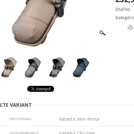
Značka
Kategóri
ĽTE VARIANT
Varianta: Mon Amour
IS05310000BA36
Varianta: City Grey
IS05310000BA53VG13