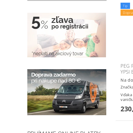
Tip
Dopra
PEG 
YPSI
Na do
Značk
Vďaka 
vaničk
230