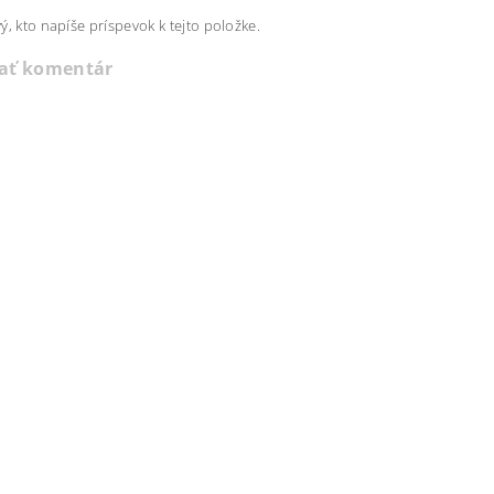
ý, kto napíše príspevok k tejto položke.
dať komentár