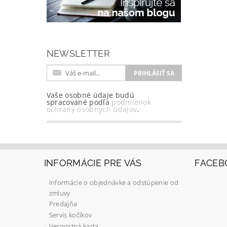
NEWSLETTER
Vaše osobné údaje budú
spracované podľa
podmienok
ochrany osobných údajov
.
INFORMÁCIE PRE VÁS
FACEB
Informácie o objednávke a odstúpenie od
zmluvy
Predajňa
Servis kočíkov
Vernostná karta