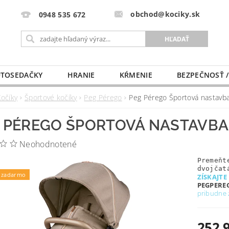
obchod@kociky.sk
0948 535 672
TOSEDAČKY
HRANIE
KŔMENIE
BEZPEČNOSŤ /
PÔRODNICE
MLIEKO A VÝŽIVA
PRE MAMIČKU
Kočíky
Športové kočíky
Peg Pérego
Peg Pérego Športová nastavba
 PÉREGO ŠPORTOVÁ NASTAVBA 
Neohodnotené
Premeňt
dvojčat
 zadarmo
ZÍSKAJTE
PEGPERE
pribudne 
252,