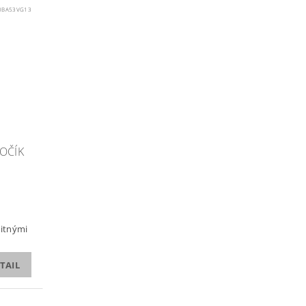
0BA53VG13
OČÍK
litnými
TAIL