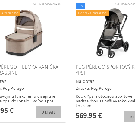
Kód:
IN08000000BA36
Kód:
IP2400000
Tip
va zadarmo
Doprava zadarmo
PÉREGO HLBOKÁ VANIČKA
PEG PÉREGO ŠPORTOVÝ K
 BASSINET
YPSI
taz
Na dotaz
a:
Peg Pérego
Značka:
Peg Pérego
svojmu funkčnému dizajnu je
Kočík Ypsi s otočnou športové
a Ypsi dokonalou voľbou pre...
nadstavbou sa pýši vysoko kva
kolesami,...
,95 €
DETAIL
569,95 €
DE