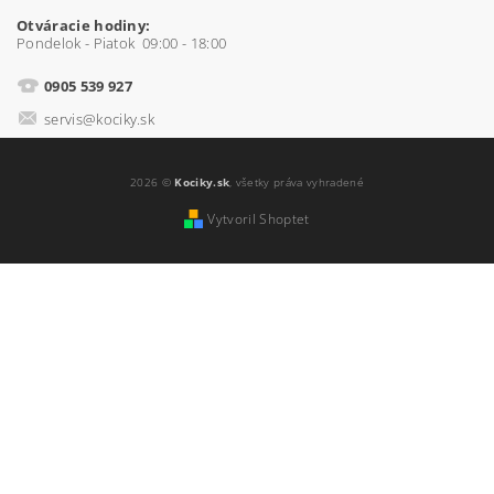
Otváracie hodiny:
Pondelok - Piatok 09:00 - 18:00
0905 539 927
servis@kociky.sk
2026 ©
Kociky.sk
, všetky práva vyhradené
Vytvoril Shoptet