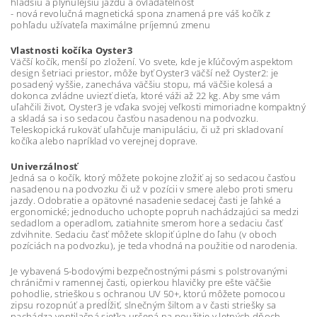
hladšiu a plynulejšiu jazdu a ovládateľnosť
- nová revolučná magnetická spona znamená pre váš kočík z
pohľadu užívateľa maximálne príjemnú zmenu
Vlastnosti kočíka Oyster3
Väčší kočík, menší po zložení. Vo svete, kde je kľúčovým aspektom
design šetriaci priestor, môže byť Oyster3 väčší než Oyster2: je
posadený vyššie, zanecháva väčšiu stopu, má väčšie kolesá a
dokonca zvládne uviezť dieťa, ktoré váži až 22 kg. Aby sme vám
uľahčili život, Oyster3 je vďaka svojej veľkosti mimoriadne kompaktný
a skladá sa i so sedacou časťou nasadenou na podvozku.
Teleskopická rukoväť uľahčuje manipuláciu, či už pri skladovaní
kočíka alebo napríklad vo verejnej doprave.
Univerzálnosť
Jedná sa o kočík, ktorý môžete pokojne zložiť aj so sedacou časťou
nasadenou na podvozku či už v pozícii v smere alebo proti smeru
jazdy. Odobratie a opätovné nasadenie sedacej časti je ľahké a
ergonomické; jednoducho uchopte popruh nachádzajúci sa medzi
sedadlom a operadlom, zatiahnite smerom hore a sedaciu časť
zdvihnite. Sedaciu časť môžete sklopiť úplne do ľahu (v oboch
pozíciách na podvozku), je teda vhodná na použitie od narodenia.
Je vybavená 5-bodovými bezpečnostnými pásmi s polstrovanými
chráničmi v ramennej časti, opierkou hlavičky pre ešte väčšie
pohodlie, strieškou s ochranou UV 50+, ktorú môžete pomocou
zipsu rozopnúť a predĺžiť, slnečným šiltom a v časti striešky sa
nachádza ventilačná sieťka určená na použitie v letných dňoch.