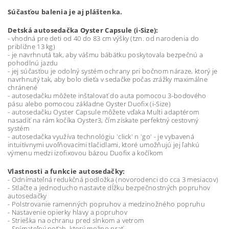
Súčasťou balenia je aj pláštenka.
Detská autosedačka Oyster Capsule (i-Size):
- vhodná pre deti od 40 do 83 cm výšky (tzn. od narodenia do
približne 13 kg)
- je navrhnutá tak, aby vášmu bábätku poskytovala bezpečnú a
pohodlnú jazdu
- jej súčasťou je odolný systém ochrany pri bočnom náraze, ktorý je
navrhnutý tak, aby bolo dieťa v sedačke počas zrážky maximálne
chránené
- autosedačku môžete inštalovať do auta pomocou 3-bodového
pásu alebo pomocou základne Oyster Duofix (i-Size)
- autosedačku Oyster Capsule môžete vďaka Multi adaptérom
nasadiť na rám kočíka Oyster3, čím získate perfektný cestovný
systém
- autosedačka využíva technológiu 'click' n 'go' - je vybavená
intuitívnymi uvoľňovacími tlačidlami, ktoré umožňujú jej ľahkú
výmenu medzi izofixovou bázou Duofix a kočíkom
Vlastnosti a funkcie autosedačky:
- Odnímateľná redukčná podložka (novorodenci do cca 3 mesiacov)
- Stlačte a jednoducho nastavte dĺžku bezpečnostných popruhov
autosedačky
- Polstrovanie ramenných popruhov a medzinožného popruhu
- Nastavenie opierky hlavy a popruhov
- Strieška na ochranu pred slnkom a vetrom
- Snímateľný poťah, ktorý možno prať