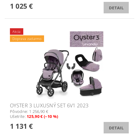
1 025 €
DETAIL
Akcia
Doprava zadarmo
OYSTER 3 LUXUSNÝ SET 6V1 2023
Pôvodne:
1 256,90 €
Ušetríte
:
125,90 € (–10 %)
1 131 €
DETAIL