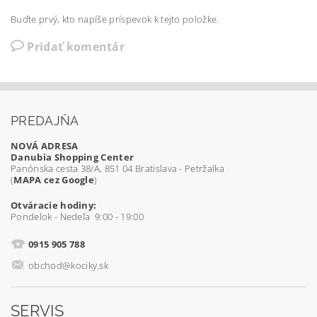
Buďte prvý, kto napíše príspevok k tejto položke.
Pridať komentár
PREDAJŇA
NOVÁ ADRESA
Danubia Shopping Center
Panónska cesta 38/A, 851 04 Bratislava - Petržalka
(
MAPA cez Google
)
Otváracie hodiny:
Pondelok - Nedeľa 9:00 - 19:00
0915 905 788
obchod@kociky.sk
SERVIS