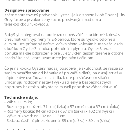
Designové spracovanie
Krásne spracovaný podvozok Oyster3 je k dispozícii v obľúbenej City
Grey farbe a je zakončený ručne prešívaným madlom a
teleskopickou rukoväťou.
BabyStyle integroval na podvozok nové, väčšie turbínové kolesá s
pneumatikami vyplnenými ER-penou, ktoré sú vysoko odolné a
eliminujúce prípadný defekt. Vďaka týmto kolesám bude vaša jazda
s kočíkom Oyster3 hladká, pohodlná a plynulá. Oyster3 teraz
ponúka mäkšie odpruženie pre výlety v členitejšom teréne a otočné
predné kolesá, ktoré uzamknete jediným tlačidlom.
Čo je na kočíku Oyster3 naozaj pôsobivé, je skutočnosť, že rastie so
svojim pasažierom od bábätka až po väčšie dieťa; na okraji striešky
nájdete dve uvoľňovacie tlačidlá, ktoré pri súčasnom stlačení
umožňujú rodičom nastaviť výšku striešky a bezpečnostných
popruhov bez toho, aby ste sa museli popruhov vôbec dotknúť.
Technické údaje:
- Váha: 11,75 kg
- Rozmery po zložení: 71 cm (dĺžka) x 57 cm (šírka) x 37 cm (hĺbka)
- Rozmery kočíka: 94 cm (dĺžka) x 57 cm (šírka) x 102 cm (výška)
- Výška rukoväti: od 102 do 112 cm
- Sedacia časť – úplne sklopená: 85 cm (dĺžka) x 30 cm (šírka)