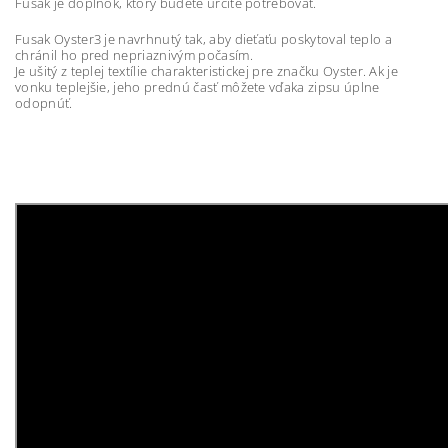
Fusak je doplnok, ktorý budete určite potrebovať.
Fusak Oyster3 je navrhnutý tak, aby dieťaťu poskytoval teplo a
chránil ho pred nepriaznivým počasím.
Je ušitý z teplej textílie charakteristickej pre značku Oyster. Ak je
vonku teplejšie, jeho prednú časť môžete vďaka zipsu úplne
odopnúť.