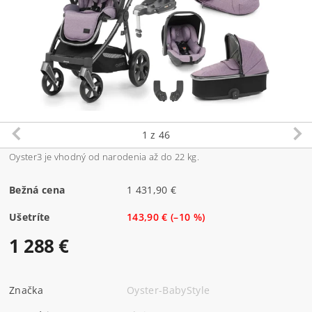
1
z 46
Oyster3 je vhodný od narodenia až do 22 kg.
Bežná cena
1 431,90 €
Ušetríte
143,90 €
(–10 %)
1 288 €
Značka
Oyster-BabyStyle