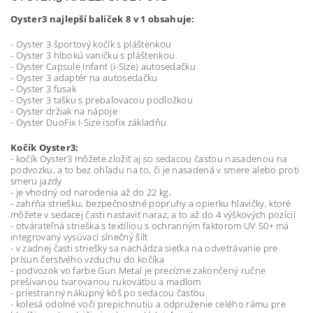
Oyster3 najlepší balíček 8 v 1 obsahuje:
- Oyster 3 športový kočík s pláštenkou
- Oyster 3 hlbokú vaničku s pláštenkou
- Oyster Capsule Infant (i-Size) autosedačku
- Oyster 3 adaptér na autosedačku
- Oyster 3 fusak
- Oyster 3 tašku s prebaľovacou podložkou
- Oyster držiak na nápoje
- Oyster DuoFix I-Size isofix základňu
Kočík Oyster3:
- kočík Oyster3 môžete zložiť aj so sedacou časťou nasadenou na
podvozku, a to bez ohľadu na to, či je nasadená v smere alebo proti
smeru jazdy
- je vhodný od narodenia až do 22 kg,
- zahŕňa striešku, bezpečnostné popruhy a opierku hlavičky, ktoré
môžete v sedacej časti nastaviť naraz, a to až do 4 výškových pozícií
- otvárateľná strieška s textíliou s ochranným faktorom UV 50+ má
integrovaný vysúvací slnečný šilt
- v zadnej časti striešky sa nachádza sieťka na odvetrávanie pre
prísun čerstvého vzduchu do kočíka
- podvozok vo farbe Gun Metal je precízne zakončený ručne
prešívanou tvarovanou rukoväťou a madlom
- priestranný nákupný kôš po sedacou časťou
- kolesá odolné voči prepichnutiu a odpruženie celého rámu pre