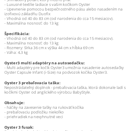
- Luxusné textílie ladiace s vašim kočíkom Oyster
- Upevnenie pomocou bezpečnostného pásu alebo nasadením na
izofixovú základňu Duofix
- Vhodná od 40 do 83 cm (od narodenia do cca 15 mesiacov).
- Maximálna nosnosť: do 13 kg
Špecifikácia:
- Vhodná od 40 do 83 cm (od narodenia do cca 15 mesiacov).
- Maximálna nosnosť: do 13 kg
- Rozmery: šírka 36 cm x výška 44 cm x hĺbka 69 cm
- Váha: 4,3 kg
Oyster3 multi adaptéry na autosedačku:
- Multi adaptéry pre kočík Oyster3 umožnia nasadenie autosedačky
Oyster Capsule Infant (i-Size) na podvozok kočíka Oyster3.
Oyster 3 prebaľovacia taška:
Nepostrádateľný doplnok - prebaľovacia taška, ktorá dokonale ladí s
kočíkmi Oyster od anglického výrobcu BabyStyle.
Obsahuje:
- háčiky na zavesenie tašky na rukoväť kočíka
- prebaľovaciu podložku niekoľko
- priehradiek na nevyhnutné veci
Oyster 3 fusak: