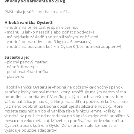
Vhodný od narodenia do 22 kg
Pláštenka je súčasťou balenia kočíka
Hlboká vanička Oyster3:
- vhodná na príležitostné spanie cez noc
- možnu ju ľahko nasadiť alebo odňať z podvozka
- má hojdaciu základňu so stabilizačnými nožičkami
- vhodná od narodenia do 9 kg (cca 6 mesiacov)
- vhodná na použitie s kočíkmi Oyster3 (bez nutnosti adaptérov)
Súčasťou je:
- plochý penový matrac
- nánožník na zips
- polohovateľná strieška
- pláštenka
Hlboká vanička Oyster3 je vhodná na občasný celonočný spánok,
zahŕňa plochý penový matrac, ktorý umožňuje malým deťom rásť a
pohodlne sa pretiahnuť. Vanička je akýmsi ochranným hniezdom
vášho bábätka, je naozaj ľahké ju nasadiť na podvozok kočíka alebo
ju z neho odobrať. Základňa obsahuje stabilizačné nožičky, ktoré
môžete zasunúť a hlboká vanička získa funkciu jemnej kolísky. Je
vhodná na použitie od narodenia do 9 kg (čo zodpovedá približne 6
mesiacom veku dieťatka). Môžete ju používať na podvozku kočíka
Oyster3 a tiež s kočíkom Oyster Zero (pričom táto kombinácia
vyžaduje použitie adaptérov).