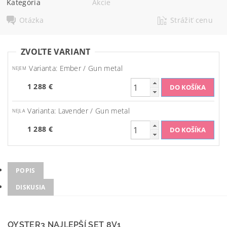
Kategória
Akcie
Otázka
Strážiť cenu
ZVOĽTE VARIANT
Varianta: Ember / Gun metal
NEJEM
1 288 €
Varianta: Lavender / Gun metal
NEJLA
1 288 €
POPIS
DISKUSIA
OYSTER3 NAJLEPŠÍ SET 8V1