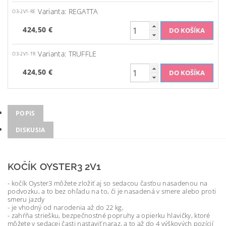
Varianta: REGATTA
O3-2V1-RE
424,50 €
Varianta: TRUFFLE
O3-2V1-TR
424,50 €
POPIS
DISKUSIA
KOČÍK OYSTER3 2V1
- kočík Oyster3 môžete zložiť aj so sedacou časťou nasadenou na
podvozku, a to bez ohľadu na to, či je nasadená v smere alebo proti
smeru jazdy
- je vhodný od narodenia až do 22 kg,
- zahŕňa striešku, bezpečnostné popruhy a opierku hlavičky, ktoré
môžete v sedacej časti nastaviť naraz, a to až do 4 výškových pozícií