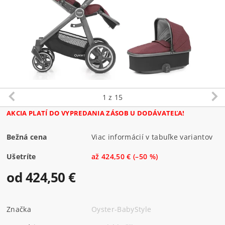
1
z 15
AKCIA PLATÍ DO VYPREDANIA ZÁSOB U DODÁVATEĽA!
Bežná cena
Viac informácií v tabuľke variantov
Ušetríte
až
424,50 €
(–50 %)
od 424,50 €
Značka
Oyster-BabyStyle