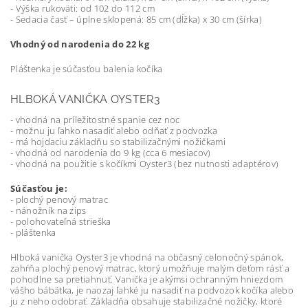
- Výška rukoväti: od 102 do 112 cm
- Sedacia časť – úplne sklopená: 85 cm (dĺžka) x 30 cm (šírka)
Vhodný od narodenia do 22 kg
Pláštenka je súčasťou balenia kočíka
HLBOKÁ VANIČKA OYSTER3
- vhodná na príležitostné spanie cez noc
- možnu ju ľahko nasadiť alebo odňať z podvozka
- má hojdaciu základňu so stabilizačnými nožičkami
- vhodná od narodenia do 9 kg (cca 6 mesiacov)
- vhodná na použitie s kočíkmi Oyster3 (bez nutnosti adaptérov)
Súčasťou je:
- plochý penový matrac
- nánožník na zips
- polohovateľná strieška
- pláštenka
Hlboká vanička Oyster3 je vhodná na občasný celonočný spánok,
zahŕňa plochý penový matrac, ktorý umožňuje malým deťom rásť a
pohodlne sa pretiahnuť. Vanička je akýmsi ochranným hniezdom
vášho bábätka, je naozaj ľahké ju nasadiť na podvozok kočíka alebo
ju z neho odobrať. Základňa obsahuje stabilizačné nožičky, ktoré