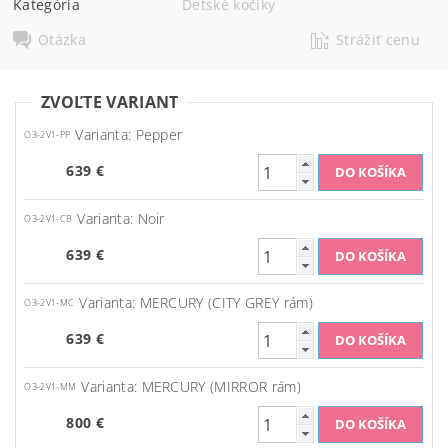
Kategória
Detské kočíky
Otázka
Strážiť cenu
ZVOĽTE VARIANT
Varianta: Pepper
O3-2V1-PP
639 €
Varianta: Noir
O3-2V1-CB
639 €
Varianta: MERCURY (CITY GREY rám)
O3-2V1-MC
639 €
Varianta: MERCURY (MIRROR rám)
O3-2V1-MM
800 €