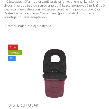
môžete zasunúť a hlboká vanička získa funkciu jemnej kolísky. Je
vhodná na použitie od narodenia do 9 kg (čo zodpovedá približne 6
mesiacom veku dieťatka). Môžete ju používať na podvozku kočíka
Oyster3 a tiež s kočíkom Oyster Zero (pričom táto kombinácia
vyžaduje použitie adaptérov).
Súčasťou balenia je aj pláštenka.
Akcia
Novinka
Tip
OYSTER 3 FUSAK