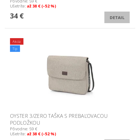
Pôvodne:
59 €
Ušetríte
:
až 38 € (–52 %)
34 €
DETAIL
Akcia
Tip
OYSTER 3/ZERO TAŠKA S PREBAĽOVACOU
PODLOŽKOU
Pôvodne:
59 €
Ušetríte
:
až 38 € (–52 %)