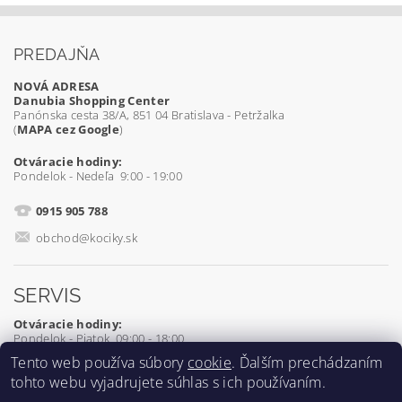
PREDAJŇA
NOVÁ ADRESA
Danubia Shopping Center
Panónska cesta 38/A, 851 04 Bratislava - Petržalka
(
MAPA cez Google
)
Otváracie hodiny:
Pondelok - Nedeľa 9:00 - 19:00
0915 905 788
obchod@kociky.sk
SERVIS
Otváracie hodiny:
Pondelok - Piatok 09:00 - 18:00
Tento web používa súbory
cookie
. Ďalším prechádzaním
0905 539 927
tohto webu vyjadrujete súhlas s ich používaním.
servis@kociky.sk