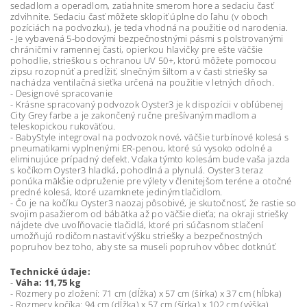
sedadlom a operadlom, zatiahnite smerom hore a sedaciu časť
zdvihnite. Sedaciu časť môžete sklopiť úplne do ľahu (v oboch
pozíciách na podvozku), je teda vhodná na použitie od narodenia.
- Je vybavená 5-bodovými bezpečnostnými pásmi s polstrovanými
chráničmi v ramennej časti, opierkou hlavičky pre ešte väčšie
pohodlie, strieškou s ochranou UV 50+, ktorú môžete pomocou
zipsu rozopnúť a predĺžiť, slnečným šiltom a v časti striešky sa
nachádza ventilačná sieťka určená na použitie v letných dňoch.
- Designové spracovanie
- Krásne spracovaný podvozok Oyster3 je k dispozícii v obľúbenej
City Grey farbe a je zakončený ručne prešívaným madlom a
teleskopickou rukoväťou.
- BabyStyle integroval na podvozok nové, väčšie turbínové kolesá s
pneumatikami vyplnenými ER-penou, ktoré sú vysoko odolné a
eliminujúce prípadný defekt. Vďaka týmto kolesám bude vaša jazda
s kočíkom Oyster3 hladká, pohodlná a plynulá. Oyster3 teraz
ponúka mäkšie odpruženie pre výlety v členitejšom teréne a otočné
predné kolesá, ktoré uzamknete jediným tlačidlom.
- Čo je na kočíku Oyster3 naozaj pôsobivé, je skutočnosť, že rastie so
svojim pasažierom od bábätka až po väčšie dieťa; na okraji striešky
nájdete dve uvoľňovacie tlačidlá, ktoré pri súčasnom stlačení
umožňujú rodičom nastaviť výšku striešky a bezpečnostných
popruhov bez toho, aby ste sa museli popruhov vôbec dotknúť.
Technické údaje:
-
Váha: 11,75 kg
- Rozmery po zložení: 71 cm (dĺžka) x 57 cm (šírka) x 37 cm (hĺbka)
- Rozmery kočíka: 94 cm (dĺžka) x 57 cm (šírka) x 102 cm (výška)