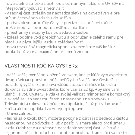
- otvárateľná strieška s textíliou s ochranným faktorom UV 50+ má
integrovaný vysúvací slnečný šilt
- v zadnej časti striešky sa nachádza sieťka na odvetrávanie pre
prísun čerstvého vzduchu do kočíka
- podvozok vo farbe City Grey je precízne zakončený ručne
prešívanou tvarovanou rukoväťou a madlom
- priestranný nákupný kôš po sedacou časťou
- kolesá odolné voči prepichnutiu a odpruženie celého rámu pre
hladšiu a plynulejšiu jazdu a ovládateľnosť
- nová revolučná magnetická spona znamená pre váš kočík z
pohľadu užívateľa maximálne príjemnú zmenu
VLASTNOSTI KOČÍKA OYSTER3
- Väčší kočík, menší po zložení. Vo svete, kde je kľúčovým aspektom
design šetriaci priestor, môže byť Oyster3 väčší než Oyster2: je
posadený vyššie, zanecháva väčšiu stopu, má väčšie kolesá a
dokonca zvládne uviezť dieťa, ktoré váži až 22 kg. Aby sme vám
uľahčili život, Oyster3 je vďaka svojej veľkosti mimoriadne kompaktný
a skladá sa i so sedacou časťou nasadenou na podvozku.
Teleskopická rukoväť uľahčuje manipuláciu, či už pri skladovaní
kočíka alebo napríklad vo verejnej doprave.
- Univerzálnosť
- Jedná sa o kočík, ktorý môžete pokojne zložiť aj so sedacou časťou
nasadenou na podvozku či už v pozícii v smere alebo proti smeru
jazdy. Odobratie a opätovné nasadenie sedacej časti je ľahké a
ergonomické; jednoducho uchopte popruh nachádzajúci sa medzi