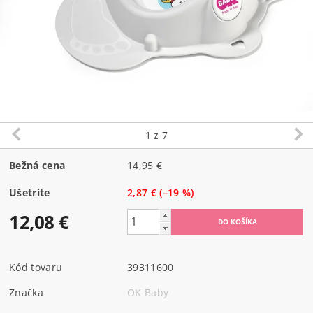
1
z 7
Bežná cena
14,95 €
Ušetríte
2,87 €
(–19 %)
12,08 €
Kód tovaru
39311600
Značka
OK Baby