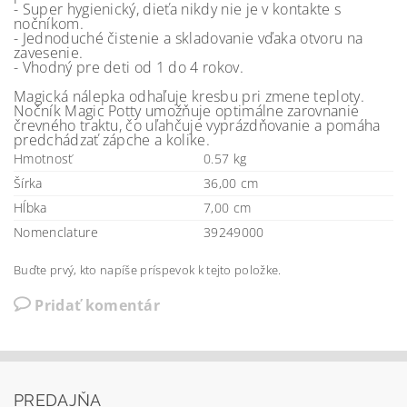
- Super hygienický, dieťa nikdy nie je v kontakte s
nočníkom.
- Jednoduché čistenie a skladovanie vďaka otvoru na
zavesenie.
- Vhodný pre deti od 1 do 4 rokov.
Magická nálepka odhaľuje kresbu pri zmene teploty.
Nočník Magic Potty umožňuje optimálne zarovnanie
črevného traktu, čo uľahčuje vyprázdňovanie a pomáha
predchádzať zápche a kolike.
Hmotnosť
0.57 kg
Šírka
36,00 cm
Hĺbka
7,00 cm
Nomenclature
39249000
Buďte prvý, kto napíše príspevok k tejto položke.
Pridať komentár
PREDAJŇA