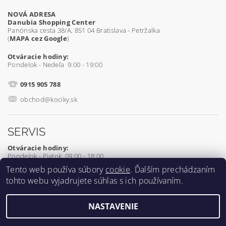
NOVÁ ADRESA
Danubia Shopping Center
Panónska cesta 38/A, 851 04 Bratislava - Petržalka
(
MAPA cez Google
)
Otváracie hodiny:
Pondelok - Nedeľa 9:00 - 19:00
0915 905 788
obchod@kociky.sk
SERVIS
Otváracie hodiny:
Pondelok - Piatok 09:00 - 18:00
Tento web používa súbory
cookie
. Ďalším prechádzaním
0905 539 927
tohto webu vyjadrujete súhlas s ich používaním.
servis@kociky.sk
NASTAVENIE
2026 ©
Kociky.sk
, všetky práva vyhradené