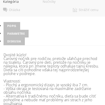
Kategória
Nočníky
Otázka
Strážiť cenu
POPIS
PARAMETRE
DISKUSIA
Dvojité kúzlo!
Čarovný nočník pre rodičov, pretože uľahčuje prechod
na toaletu. Čarovný pre deti, pretože na nočníku je
nálepka, ktorá pri zmene teploty odhaľuje tajnú kresbu.
Dieťa sa cíti pohodlne vďaka tej najprirodzenejšej
polohe v podrepe.
Vlastnosti:
- Plochý a ergonomický dizajn, je vysoký iba 7 cm.
- Výška okraja je testovaná na maximálne zadržanie
obsahu nočníka.
- Alternatíva k tradičnému nočníku, dieťa sa bude cítiť
pohodlne a nebude mať problémy ani strach z jeho
používania.