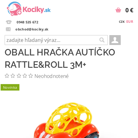
0 €
EUR
CZK
0948 535 672
obchod@kociky.sk
OBALL HRAČKA AUTÍČKO
RATTLE&ROLL 3M+
Neohodnotené
Novinka