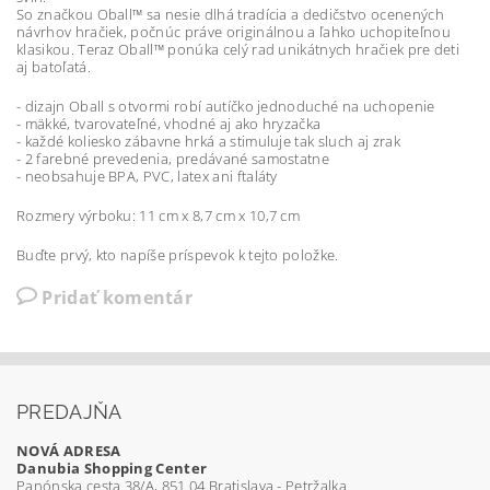
So značkou Oball™ sa nesie dlhá tradícia a dedičstvo ocenených
návrhov hračiek, počnúc práve originálnou a ľahko uchopiteľnou
klasikou. Teraz Oball™ ponúka celý rad unikátnych hračiek pre deti
aj batoľatá.
- dizajn Oball s otvormi robí autíčko jednoduché na uchopenie
- mäkké, tvarovateľné, vhodné aj ako hryzačka
- každé koliesko zábavne hrká a stimuluje tak sluch aj zrak
- 2 farebné prevedenia, predávané samostatne
- neobsahuje BPA, PVC, latex ani ftaláty
Rozmery výrboku: 11 cm x 8,7 cm x 10,7 cm
Buďte prvý, kto napíše príspevok k tejto položke.
Pridať komentár
PREDAJŇA
NOVÁ ADRESA
Danubia Shopping Center
Panónska cesta 38/A, 851 04 Bratislava - Petržalka