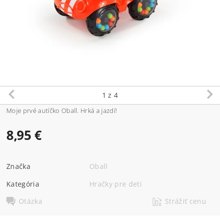
1
z 4
Moje prvé autíčko Oball. Hrká a jazdí!
8,95 €
Značka
Oball
Kategória
Hračky pre deti
Otázka
Strážiť cenu