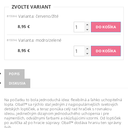
ZVOĽTE VARIANT
Varianta: červeno/žlté
81558-6
8,95 €
Varianta: modro/zelené
81559-6
8,95 €
POPIS
DISKUSIA
Na počiatku to bola jednoduchá idea: flexibilná a ľahko uchopiteľná
lopta. Oball™ sa rýchlo stal jedným z najpopulárnejších svetových
detských loptičiek, a teraz ponúka celý rad hračiek s rovnakou
ideou, jedinečným dizajnom jednoduchého uchopenia i pre
najmenších, odvážnymi farbami a okúzľujúcimi vzormi. Od loptičiek
po autíčka až po hracie súpravy. Oball™ dodáva hraniu ten správny
švih.